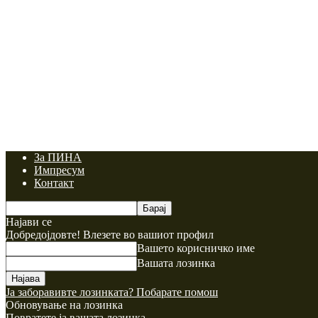
За ПИНА
Импресум
Контакт
Најави се
Добредојдовте! Влезете во вашиот профил
Вашето корисничко име
Вашата лозинка
Ја заборавивте лозинката? Побарате помош
Обновување на лозинка
Повратете ја вашата лозинка