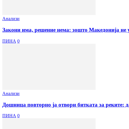
Анализи
Закони има, решение нема: зошто Македонија не у
ПИНА
0
Анализи
Дошница повторно ја отвори битката за реките: д
ПИНА
0