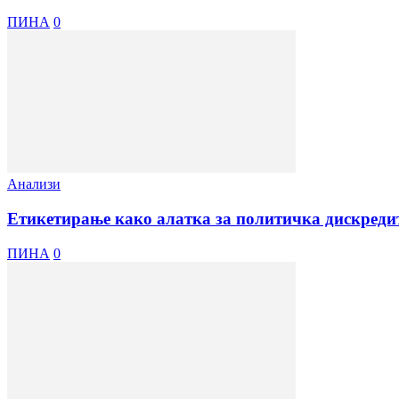
ПИНА
0
Анализи
Етикетирање како алатка за политичка дискреди
ПИНА
0