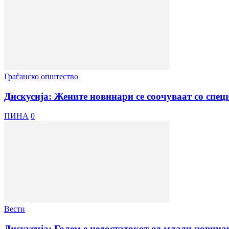
Граѓанско општество
Дискусија: Жените новинари се соочуваат со спе
ПИНА
0
Вести
Дискусија: Голем е недостатокот од млади новина