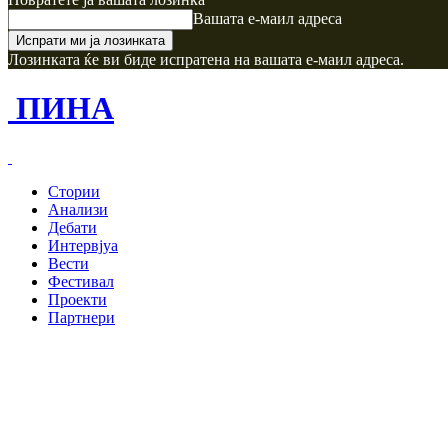
Вашата е-маил адреса
Лозинката ќе ви биде испратена на вашата е-маил адреса.
ПИНА
Стории
Анализи
Дебати
Интервјуа
Вести
Фестивал
Проекти
Партнери