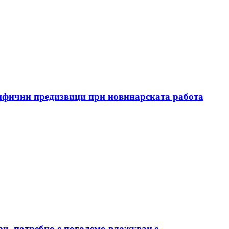
цифични предизвици при новинарската работа
ри, потребно е поголемо вложување...