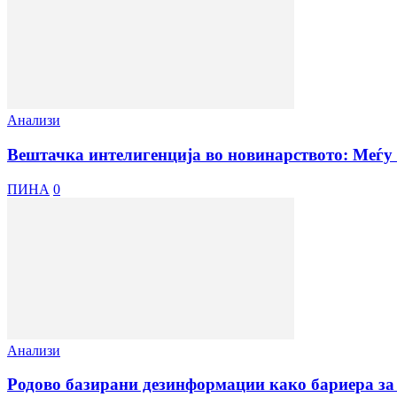
Анализи
Вештачка интелигенција во новинарството: Меѓу 
ПИНА
0
Анализи
Родово базирани дезинформации како бариера за 