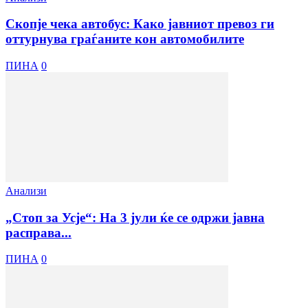
Скопје чека автобус: Како јавниот превоз ги
оттурнува граѓаните кон автомобилите
ПИНА
0
Анализи
„Стоп за Усје“: На 3 јули ќе се одржи јавна
расправа...
ПИНА
0