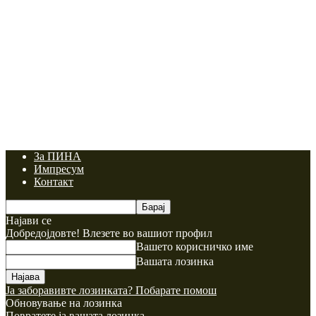
За ПИНА
Импресум
Контакт
Најави се
Добредојдовте! Влезете во вашиот профил
Вашето корисничко име
Вашата лозинка
Ја заборавивте лозинката? Побарате помош
Обновување на лозинка
Повратете ја вашата лозинка