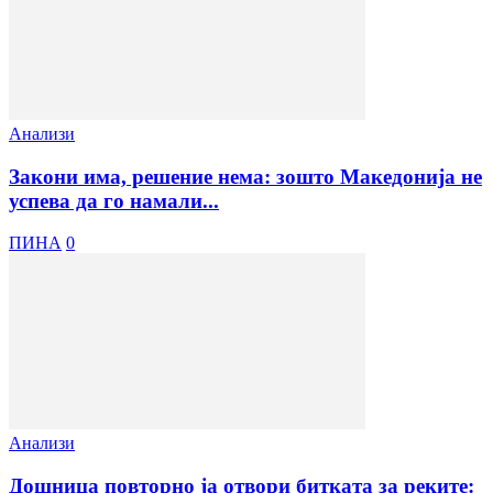
Анализи
Закони има, решение нема: зошто Македонија не
успева да го намали...
ПИНА
0
Анализи
Дошница повторно ја отвори битката за реките: