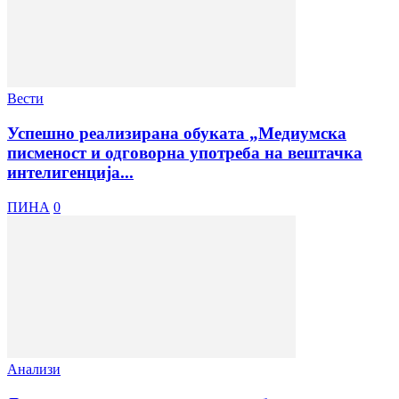
Вести
Успешно реализирана обуката „Медиумска
писменост и одговорна употреба на вештачка
интелигенција...
ПИНА
0
Анализи