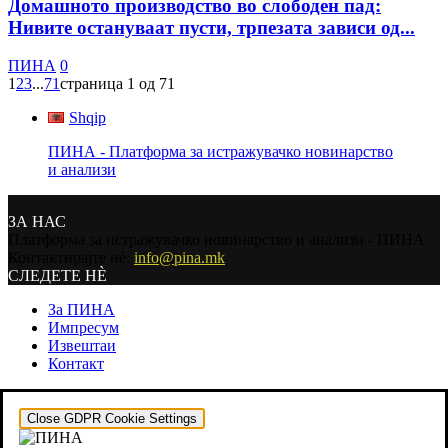
Домашното производство во слободен пад:
Нивите остануваат пусти, трпезата зависи од...
ПИНА
0
1
2
3
...
71
страница 1 од 71
Shqip
ПИНА - Платформа за истражувачко новинарство
и анализи
ЗА НАС
Платформа за истражувачко новинарство и анализи - ПИНА
Контактирајте нѐ:
info@pina.mk
СЛЕДЕТЕ НЀ
За ПИНА
Импресум
Извештаи
Контакт
Close GDPR Cookie Settings