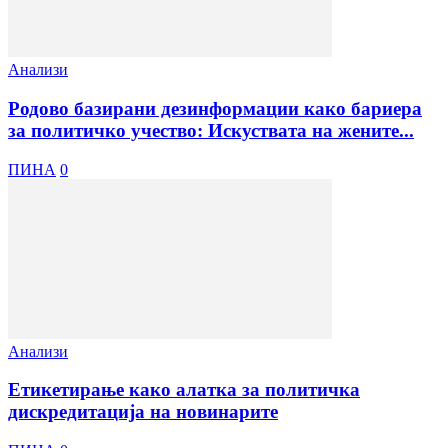
Анализи
Родово базирани дезинформации како бариера
за политичко учество: Искуствата на жените...
ПИНА
0
Анализи
Етикетирање како алатка за политичка
дискредитација на новинарите