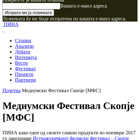
Вашата е-маил адреса
Лозинката ќе ви биде испратена на вашата е-маил адреса.
ПИНА
Стории
Анализи
Дебати
Интервјуа
Вести
Фестивал
Проекти
Партнери
Почетна
Медиумски Фестивал Скопје [МФС]
Медиумски Фестивал Скопје
[МФС]
ПИНА како еден од своите главни продукти во ноември 2017
го лансираше
Истражувачкиот филмски фестивал – Скопје