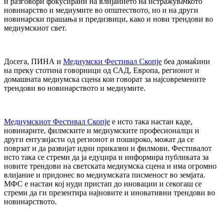
и разговори фокусирани на влијанието на истражувачкото
новинарство и медиумите во општеството, но и на други
новинарски прашања и предизвици, како и нови трендови во
медиумскиот свет.
Досега, ПИНА и
Медиумски Фестивал Скопје
беа домаќини
на преку стотина говорници од САД, Европа, регионот и
домашната медиумска сцена кои говорат за најсовремените
трендови во новинарството и медиумите.
Медиумскиот Фестивал Скопје
е исто така настан каде,
новинарите, филмските и медиумските професионалци и
други ентузијасти од регионот и пошироко, можат да се
поврзат и да развијат идни приказни и филмови. Фестивалот
исто така се стреми да ја едуцира и информира публиката за
новите трендови на светската медиумска сцена и има огромно
влијание и придонес во медиумската писменост во земјата.
МФС е настан кој нуди пристап до иновации и секогаш се
стреми да ги презентира најновите и иновативни трендови во
новинарството.