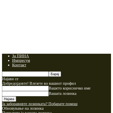
За ПИНА
Импресум
Контакт
Најави се
Добредојдовте! Влезете во вашиот профил
Вашето корисничко име
Вашата лозинка
Ја заборавивте лозинката? Побарате помош
Обновување на лозинка
Повратете ја вашата лозинка