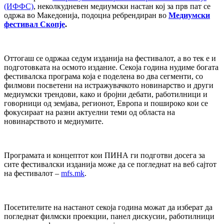
(ИФФС)
, неколкудневен медиумски настан кој за прв пат се
одржа во Македонија, подоцна ребрендиран во
Медиумски
фестивал Скопје
.
Оттогаш се одржаа седум изданија на фестивалот, а во тек е и
подготовката на осмото издание. Секоја година нудиме богата
фестивалска програма која е поделена во два сегменти, со
филмови посветени на истражувачкото новинарство и други
медиумски трендови, како и бројни дебати, работилници и
говорници од земјава, регионот, Европа и пошироко кои се
фокусираат на разни актуелни теми од областа на
новинарството и медиумите.
Програмата и концептот кои ПИНА ги подготви досега за
сите фестивалски изданија може да се погледнат на веб сајтот
на фестивалот –
mfs.mk
.
Посетителите на настанот секоја година можат да изберат да
погледнат филмски проекции, панел дискусии, работилници