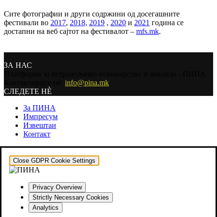
Сите фотографии и други содржини од досегашните
фестивали во
2017
,
2018,
2019
,
2020
и
2021
година се
достапни на веб сајтот на фестивалот –
mfs.mk
.
ЗА НАС
Платформа за истражувачко новинарство и анализи - ПИНА
Контактирајте нѐ:
info@pina.mk
СЛЕДЕТЕ НЀ
За ПИНА
Импресум
Извештаи
Контакт
Close GDPR Cookie Settings
Privacy Overview
Strictly Necessary Cookies
Analytics