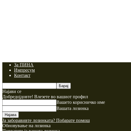
За ПИНА
Импресум
Контакт
Најави се
Добредојдовте! Влезете во вашиот профил
Вашето корисничко име
Вашата лозинка
Ја заборавивте лозинката? Побарате помош
Обновување на лозинка
Повратете ја вашата лозинка