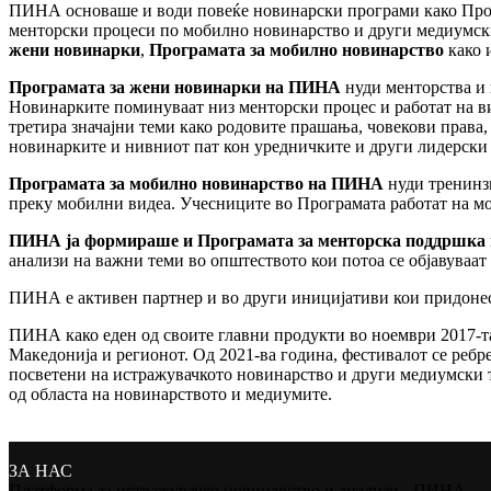
ПИНА основаше и води повеќе новинарски програми како Прогр
менторски процеси по мобилно новинарство и други медиумск
жени новинарки
,
Програмата за мобилно новинарство
како 
Програмата за жени новинарки на ПИНА
нуди менторства и 
Новинарките поминуваат низ менторски процес и работат на ви
третира значајни теми како родовите прашања, човекови права,
новинарките и нивниот пат кон уредничките и други лидерски
Програмата за мобилно новинарство на ПИНА
нуди тренинзи
преку мобилни видеа. Учесниците во Програмата работат на моб
ПИНА ја формираше и Програмата за менторска поддршка 
анализи на важни теми во општеството кои потоа се објавуваат 
ПИНА е активен партнер и во други иницијативи кои придонесу
ПИНА како еден од своите главни продукти во ноември 2017-т
Македонија и регионот. Од 2021-ва година, фестивалот се реб
посветени на истражувачкото новинарство и други медиумски т
од областа на новинарството и медиумите.
ЗА НАС
Платформа за истражувачко новинарство и анализи - ПИНА