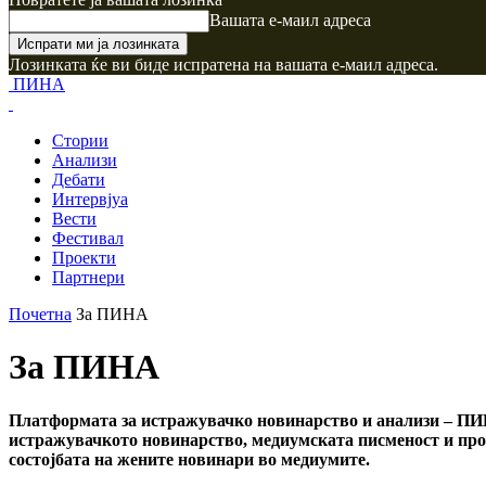
Вашата е-маил адреса
Лозинката ќе ви биде испратена на вашата е-маил адреса.
ПИНА
Стории
Анализи
Дебати
Интервјуа
Вести
Фестивал
Проекти
Партнери
Почетна
За ПИНА
За ПИНА
Платформата за истражувачко новинарство и анализи – ПИНА
истражувачкото новинарство, медиумската писменост и про
состојбата на жените новинари во медиумите.