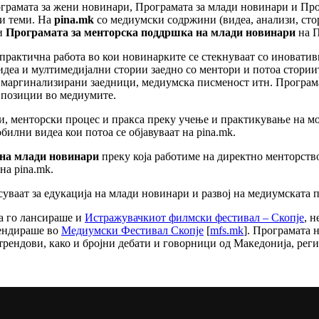
амата за жени новинари, Програмата за млади новинари и Прог
и теми. На
pina.mk
со медиумски содржини (видеа, анализи, сто
и
Програмата за менторска поддршка на млади новинари
на П
практична работа во кои новинарките се стекнуваат со иноватив
деа и мултимедијални стории заедно со ментори и потоа сториит
 маргинализирани заедници, медиумска писменост итн. Програмат
 позиции во медиумите.
, менторски процес и пракса преку учење и практикување на м
илни видеа кои потоа се објавуваат на pina.mk.
на млади новинари
преку која работиме на директно менторство
на pina.mk.
ваат за едукација на млади новинари и развој на медиумската п
а го лансираше и
Истражувачкиот филмски фестивал – Скопје
, 
рендираше во
Медиумски Фестивал Скопје
[
mfs.mk
]. Програмата 
рендови, како и бројни дебати и говорници од Македонија, реги