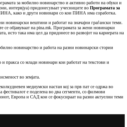
рамата за мобилно новинарство и активно работи на обуки и
рии, интервјуа) придонесуваат учесниците во
Програмата за
ИНА, како и други новинари со кои ПИНА има соработка.
ни новинарски вештини и работат на значајни граѓански теми.
е се објавуваат на pina.mk. Програмата за жени новинарки
а, исто така има цел да придонесе во развојот на кариерата на
обилно новинарство и работа на разни новинарски стории
 и пракса со млади новинари кои работат на текстови и
исменост во земјата.
неколкудневен медиумски настан кој за прв пат се одржа во
на фестивалот е поделена во два сегменти, со филмови
онот, Европа и САД кои се фокусираат на разни актуелни теми