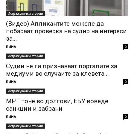
Истражувачки стории
(Видео) Апликантите можеле да
побараат проверка на судир на интереси
за...
ПИНА
0
Истражувачки стории
Судии не ги признаваат порталите за
медиуми во случаите за клевета...
ПИНА
0
Истражувачки стории
МРТ тоне во долгови, ЕБУ воведe
санкции и забрани
ПИНА
0
Истражувачки стории