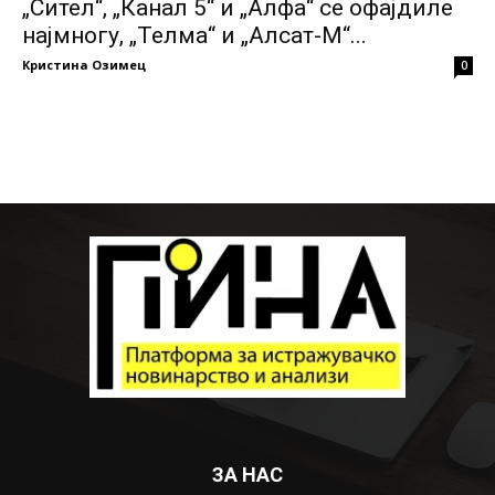
„Сител“, „Канал 5“ и „Алфа“ се офајдиле
најмногу, „Телма“ и „Алсат-М“...
Кристина Озимец
0
ЗА НАС