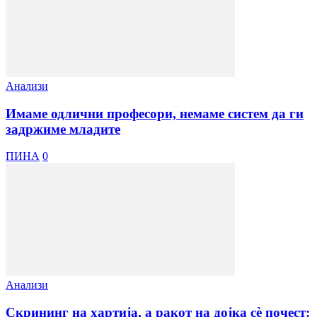
Анализи
Имаме одлични професори, немаме систем да ги
задржиме младите
ПИНА
0
Анализи
Скрининг на хартија, а ракот на дојка сѐ почест: