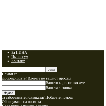
За ПИНА
Импресум
Контакт
Најави се
Добредојдовте! Влезете во вашиот профил
Вашето корисничко име
Вашата лозинка
Ја заборавивте лозинката? Побарате помош
Обновување на лозинка
Повратете ја вашата лозинка