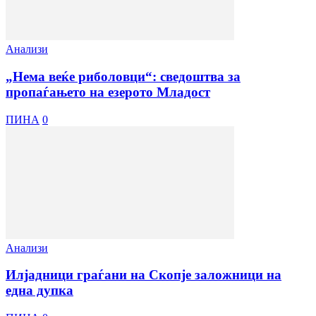
Анализи
„Нема веќе риболовци“: сведоштва за
пропаѓањето на езерото Младост
ПИНА
0
Анализи
Илјадници граѓани на Скопје заложници на
една дупка