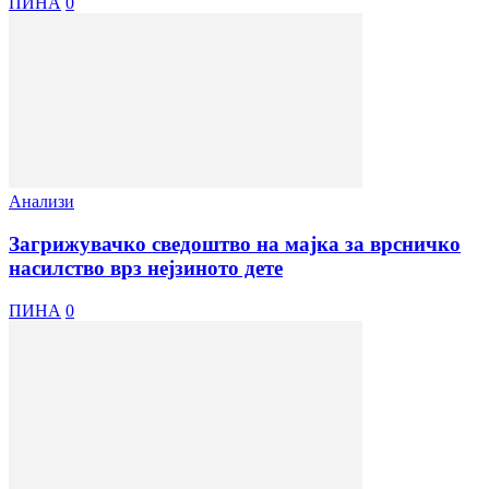
ПИНА
0
Анализи
Загрижувачко сведоштво на мајка за врсничко
насилство врз нејзиното дете
ПИНА
0