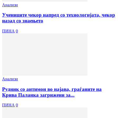
Анализи
Учениците чекор напред со технологијата, чекор
назад со знаењето
ПИНА
0
Анализи
Рудник со антимон во најава, граѓаните на
Крива Паланка загрижени за...
ПИНА
0