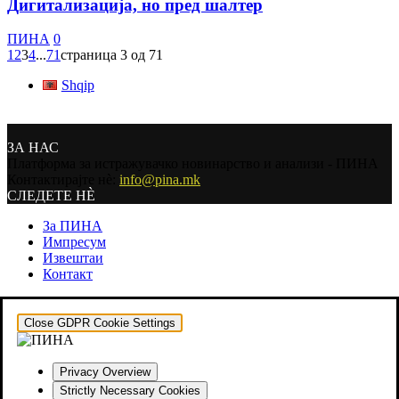
Дигитализација, но пред шалтер
ПИНА
0
1
2
3
4
...
71
страница 3 од 71
Shqip
ЗА НАС
Платформа за истражувачко новинарство и анализи - ПИНА
Контактирајте нѐ:
info@pina.mk
СЛЕДЕТЕ НЀ
За ПИНА
Импресум
Извештаи
Контакт
Close GDPR Cookie Settings
Privacy Overview
Strictly Necessary Cookies