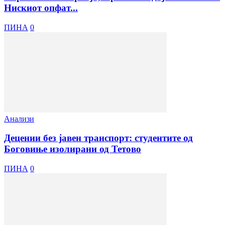
Нискиот опфат...
ПИНА
0
Анализи
Децении без јавен транспорт: студентите од
Боговиње изолирани од Тетово
ПИНА
0