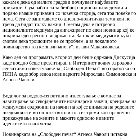
кажам е дека од малите градови почнуваат најубавите
приказни. Сум работела за безброј национални медиуми и
порано имаше приказни со човечка сторија, сега тоа повеќе го
нема. Сега се занимаваме со дневно-политички теми кои не
треба да бидат толку важни. Сметам дека е потребно
националните медиуми да ангажираат по еден новинар кој ќе
покрива еден регион во државата. За такви медиумски куќи
сметам дека трошоците не се проблем, а за локалното
новинарство тоа ќе значи многу“, изјави Максимовска.
Како дел од програмата, вториот ден беше одржана Дискусија
каде воедно беше презентиран и Интерниот водич за родово
сензитивно известување за „Слободен Печат“ во соработка со
ПИНА каде збор зедоа новинарките Мирослава Симоновска и
Агнеса Чаволи.
Водичот за родово-сензитивно известување е компас за
навигирање во секојдневните новинарски задачи, креирање на
медиумски содржини на начин на кој се внимава на родовите
нееднаквости во општеството и тој се стреми кон правично
прикажување на жените и мажите односно нивните
идентитети и искуства.
Новинарката на „Слободен печат“ Агнеса Чаволи истакна