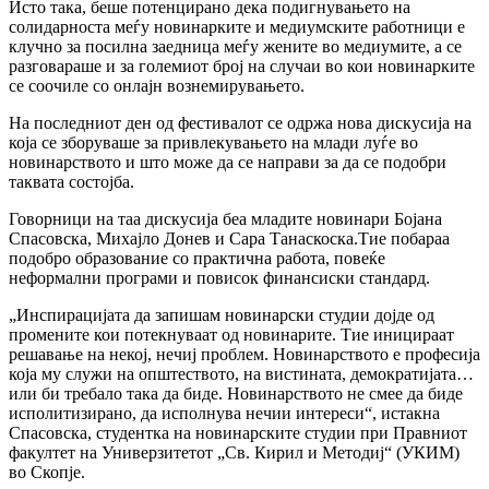
Исто така, беше потенцирано дека подигнувањето на
солидарноста меѓу новинарките и медиумските работници е
клучно за посилна заедница меѓу жените во медиумите, а се
разговараше и за големиот број на случаи во кои новинарките
се соочиле со онлајн вознемирувањето.
На последниот ден од фестивалот се одржа нова дискусија на
која се зборуваше за привлекувањето на млади луѓе во
новинарството и што може да се направи за да се подобри
таквата состојба.
Говорници на таа дискусија беа младите новинари Бојана
Спасовска, Михајло Донев и Сара Танаскоска.Тие побараа
подобро образование со практична работа, повеќе
неформални програми и повисок финансиски стандард.
„Инспирацијата да запишам новинарски студии дојде од
промените кои потекнуваат од новинарите. Тие иницираат
решавање на некој, нечиј проблем. Новинарството е професија
која му служи на општеството, на вистината, демократијата…
или би требало така да биде. Новинарството не смее да биде
исполитизирано, да исполнува нечии интереси“, истакна
Спасовска, студентка на новинарските студии при Правниот
факултет на Универзитетот „Св. Кирил и Методиј“ (УКИМ)
во Скопје.