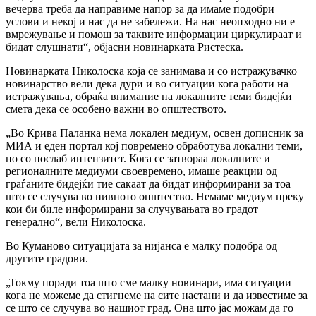
вечерва треба да направиме напор за да имаме подобри
услови и некој и нас да не забележи. На нас неопходно ни е
вмрежување и помош за таквите информации циркулираат и
бидат слушнати“, објасни новинарката Ристеска.
Новинарката Николоска која се занимава и со истражувачко
новинарство вели дека дури и во ситуации кога работи на
истражувања, обраќа внимание на локалните теми бидејќи
смета дека се особено важни во општеството.
„Во Крива Паланка нема локален медиум, освен дописник за
МИА и еден портал кој повремено обработува локални теми,
но со послаб интензитет. Кога се затвораа локалните и
регионалните медиуми своевремено, имаше реакции од
граѓаните бидејќи тие сакаат да бидат информирани за тоа
што се случува во нивното општество. Немаме медиум преку
кои би биле информирани за случувањата во градот
генерално“, вели Николоска.
Во Куманово ситуацијата за нијанса е малку подобра од
другите градови.
„Токму поради тоа што сме малку новинари, има ситуации
кога не можеме да стигнеме на сите настани и да известиме за
се што се случува во нашиот град. Она што јас можам да го