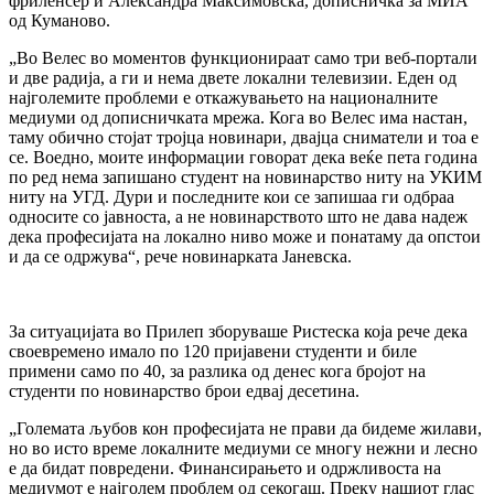
фриленсер и Александра Максимовска, дописничка за МИА
од Куманово.
„Во Велес во моментов функционираат само три веб-портали
и две радија, а ги и нема двете локални телевизии. Еден од
најголемите проблеми е откажувањето на националните
медиуми од дописничката мрежа. Кога во Велес има настан,
таму обично стојат тројца новинари, двајца сниматели и тоа е
се. Воедно, моите информации говорат дека веќе пета година
по ред нема запишано студент на новинарство ниту на УКИМ
ниту на УГД. Дури и последните кои се запишаа ги одбраа
односите со јавноста, а не новинарството што не дава надеж
дека професијата на локално ниво може и понатаму да опстои
и да се одржува“, рече новинарката Јаневска.
За ситуацијата во Прилеп зборуваше Ристеска која рече дека
своевремено имало по 120 пријавени студенти и биле
примени само по 40, за разлика од денес кога бројот на
студенти по новинарство брои едвај десетина.
„Големата љубов кон професијата не прави да бидеме жилави,
но во исто време локалните медиуми се многу нежни и лесно
е да бидат повредени. Финансирањето и одржливоста на
медиумот е најголем проблем од секогаш. Преку нашиот глас