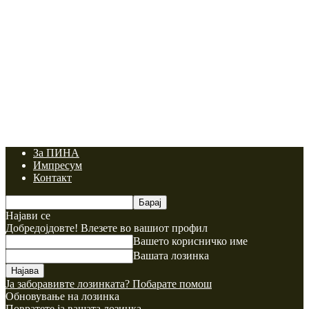
За ПИНА
Импресум
Контакт
Најави се
Добредојдовте! Влезете во вашиот профил
Вашето корисничко име
Вашата лозинка
Ја заборавивте лозинката? Побарате помош
Обновување на лозинка
Повратете ја вашата лозинка