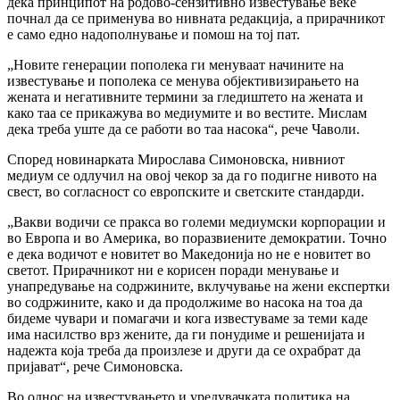
дека принципот на родово-сензитивно известување веќе
почнал да се применува во нивната редакција, а прирачникот
е само едно надополнување и помош на тој пат.
„Новите генерации пополека ги менуваат начините на
известување и пополека се менува објективизирањето на
жената и негативните термини за гледиштето на жената и
како таа се прикажува во медиумите и во вестите. Мислам
дека треба уште да се работи во таа насока“, рече Чаволи.
Според новинарката Мирослава Симоновска, нивниот
медиум се одлучил на овој чекор за да го подигне нивото на
свест, во согласност со европските и светските стандарди.
„Вакви водичи се пракса во големи медиумски корпорации и
во Европа и во Америка, во поразвиените демократии. Точно
е дека водичот е новитет во Македонија но не е новитет во
светот. Прирачникот ни е корисен поради менување и
унапредување на содржините, вклучување на жени експертки
во содржините, како и да продолжиме во насока на тоа да
бидеме чувари и помагачи и кога известуваме за теми каде
има насилство врз жените, да ги понудиме и решенијата и
надежта која треба да произлезе и други да се охрабрат да
пријават“, рече Симоновска.
Во однос на известувањето и уредувачката политика на