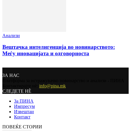
Анализи
Вештачка интелигенција во новинарството:
Меѓу иновацијата и одговорноста
ЗА НАС
Платформа за истражувачко новинарство и анализи - ПИНА
Контактирајте нѐ:
info@pina.mk
СЛЕДЕТЕ НЀ
За ПИНА
Импресум
Извештаи
Контакт
ПОВЕЌЕ СТОРИИ