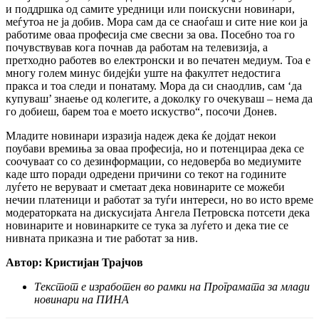
и поддршка од самите уредници или поискусни новинари,
меѓутоа не ја добив. Мора сам да се снаоѓаш и сите ние кои ја
работиме оваа професија сме свесни за ова. Посебно тоа го
почувствував кога почнав да работам на телевизија, а
претходно работев во електронски и во печатен медиум. Тоа е
многу голем минус бидејќи уште на факултет недостига
пракса и тоа следи и понатаму. Мора да си снаодлив, сам ‘да
купуваш’ знаење од колегите, а доколку го очекуваш – нема да
го добиеш, барем тоа е моето искуство“, посочи Донев.
Младите новинари изразија надеж дека ќе дојдат некои
поубави времиња за оваа професија, но и потенцираа дека се
соочуваат со со дезинформации, со недоверба во медиумите
каде што поради одредени причини со текот на годините
луѓето не веруваат и сметаат дека новинарите се можеби
нечии платеници и работат за туѓи интереси, но во исто време
модераторката на дискусијата Ангела Петровска потсети дека
новинарите и новинарките се тука за луѓето и дека тие се
нивната приказна и тие работат за нив.
Автор: Кристијан Трајчов
Текстот е изработен во рамки на Програмата за млади
новинари на ПИНА