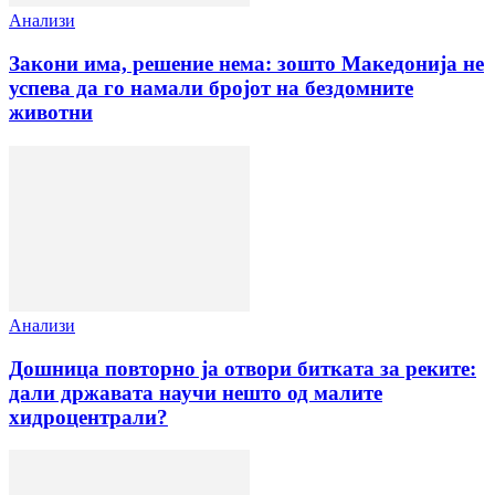
Анализи
Закони има, решение нема: зошто Македонија не
успева да го намали бројот на бездомните
животни
Анализи
Дошница повторно ја отвори битката за реките:
дали државата научи нешто од малите
хидроцентрали?