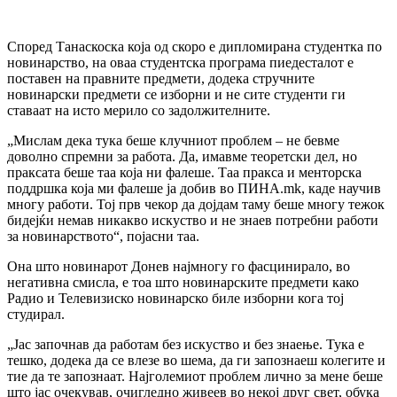
Според Танаскоска која од скоро е дипломирана студентка по
новинарство, на оваа студентска програма пиедесталот е
поставен на правните предмети, додека стручните
новинарски предмети се изборни и не сите студенти ги
ставаат на исто мерило со задолжителните.
„Мислам дека тука беше клучниот проблем – не бевме
доволно спремни за работа. Да, имавме теоретски дел, но
праксата беше таа која ни фалеше. Таа пракса и менторска
поддршка која ми фалеше ја добив во ПИНА.mk, каде научив
многу работи. Тој прв чекор да дојдам таму беше многу тежок
бидејќи немав никакво искуство и не знаев потребни работи
за новинарството“, појасни таа.
Она што новинарот Донев најмногу го фасцинирало, во
негативна смисла, е тоа што новинарските предмети како
Радио и Телевизиско новинарско биле изборни кога тој
студирал.
„Јас започнав да работам без искуство и без знаење. Тука е
тешко, додека да се влезе во шема, да ги запознаеш колегите и
тие да те запознаат. Најголемиот проблем лично за мене беше
што јас очекував, очигледно живеев во некој друг свет, обука