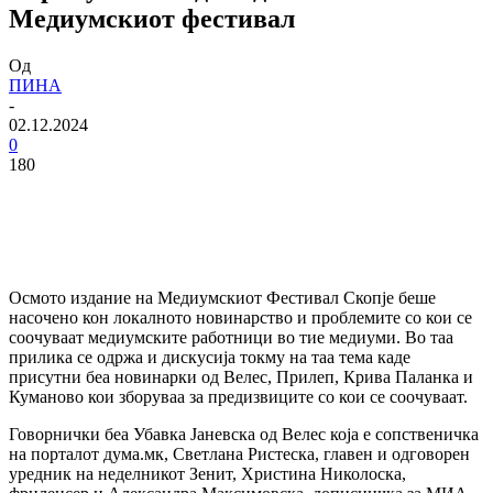
Медиумскиот фестивал
Од
ПИНА
-
02.12.2024
0
180
Осмото издание на Медиумскиот Фестивал Скопје беше
насочено кон локалното новинарство и проблемите со кои се
соочуваат медиумските работници во тие медиуми. Во таа
прилика се одржа и дискусија токму на таа тема каде
присутни беа новинарки од Велес, Прилеп, Крива Паланка и
Куманово кои зборуваа за предизвиците со кои се соочуваат.
Говорнички беа Убавка Јаневска од Велес која е сопственичка
на порталот дума.мк, Светлана Ристеска, главен и одговорен
уредник на неделникот Зенит, Христина Николоска,