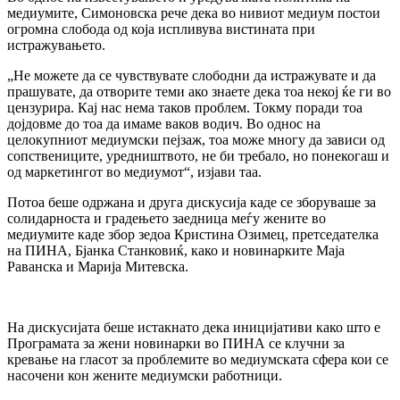
медиумите, Симоновска рече дека во нивиот медиум постои
огромна слобода од која испливува вистината при
истражувањето.
„Не можете да се чувствувате слободни да истражувате и да
прашувате, да отворите теми ако знаете дека тоа некој ќе ги во
цензурира. Кај нас нема таков проблем. Токму поради тоа
дојдовме до тоа да имаме ваков водич. Во однос на
целокупниот медиумски пејзаж, тоа може многу да зависи од
сопствениците, уредништвото, не би требало, но понекогаш и
од маркетингот во медиумот“, изјави таа.
Потоа беше одржана и друга дискусија каде се зборуваше за
солидарноста и градењето заедница меѓу жените во
медиумите каде збор зедоа Кристина Озимец, претседателка
на ПИНА, Бјанка Станковиќ, како и новинарките Маја
Раванска и Марија Митевска.
На дискусијата беше истакнато дека иницијативи како што е
Програмата за жени новинарки во ПИНА се клучни за
кревање на гласот за проблемите во медиумската сфера кои се
насочени кон жените медиумски работници.