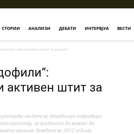
СТОРИИ
АНАЛИЗИ
ДЕБАТИ
ИНТЕРВЈУА
ВЕСТИ
рмалност или активен штит за децата?
дофили“:
 активен штит за
злоупотреба на дете во Македонија подразбира
апен регистар, за граѓаните да можат да
вната околина. Воведена во 2012 година,