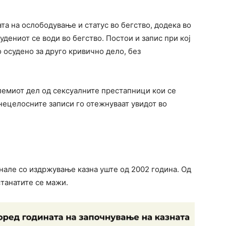
та на ослободување и статус во бегство, додека во
дениот се води во бегство. Постои и запис при кој
 осудено за друго кривично дело, без
лемиот дел од сексуалните престапници кои се
 нецелосните записи го отежнуваат увидот во
нале со издржување казна уште од 2002 година. Од
станатите се мажи.