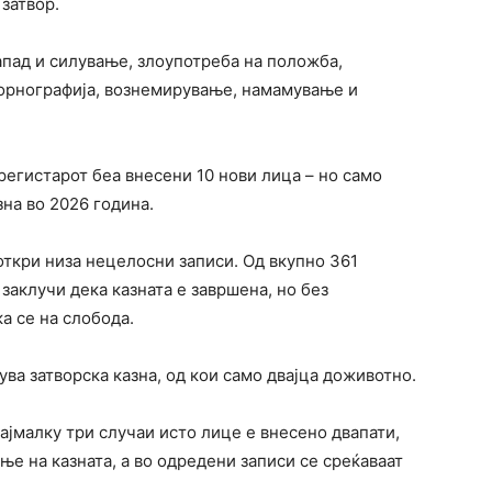
 затвор.
апад и силување, злоупотреба на положба,
орнографија, вознемирување, намамување и
егистарот беа внесени 10 нови лица – но само
на во 2026 година.
откри низа нецелосни записи. Од вкупно 361
 заклучи дека казната е завршена, но без
а се на слобода.
ува затворска казна, од кои само двајца доживотно.
ајмалку три случаи исто лице е внесено двапати,
ње на казната, а во одредени записи се среќаваат