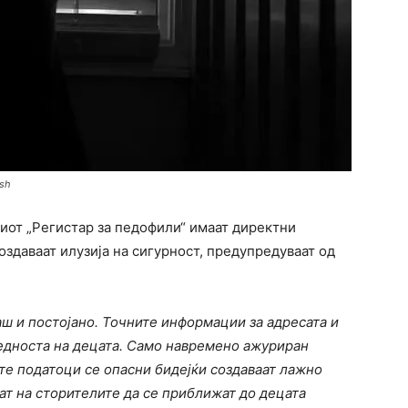
ash
от „Регистар за педофили“ имаат директни
оздаваат илузија на сигурност, предупредуваат од
ш и постојано. Точните информации за адресата и
збедноста на децата. Само навремено ажуриран
те податоци се опасни бидејќи создаваат лажно
ат на сторителите да се приближат до децата