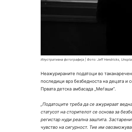
Илустративна фотографија | Фото: Jeff Hendricks, Unspl
Неажурираните податоци во таканаречени
последици врз безбедноста на децата и с
Првата детска амбасада „Меѓаши”.
„Податоците треба да се ажурираат ведна
статусот на сторителот се основа за бе
регистар нуди реална заштита. Застарени
чувство на сигурност. Тие им овозможува