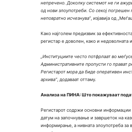
непречено. Доколку системот не ги ажури
од нови злоупотреби. Со секој погрешен 
неповратно исчезнува“
, изјавија од „Меѓ
Како најголем предизвик за ефективност
регистар е доволен, како и недоволната 
„Институциите често потфрлаат во меѓус
Административните пропусти го прават р
Регистарот мора да биде оперативен инст
архива”
, додаваат оттаму.
Анализа на ПИНА: Што покажуваат пода
Регистарот содржи основни информации –
датум на започнување и завршеток на каз
информирање, а нивната злоупотреба за 