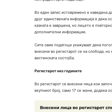
Во еден запис истовремено е наведена да
друг единствената информација е дека осу
казната е завршена, но лицето е повторно
дополнителни информации.
Сите овие податоци укажуваат дека пого
внесени во регистарот се на слобода, но
вистинската состојба.
Регистарот низ годините
Во регистарот се внесени лица кои започ
вкупниот број, само 17 се жени, додека о