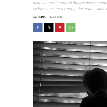
алатката која треба да има превентивна
недоследности и контрадикторни запис
Од
ПИНА
-
27.05.2026