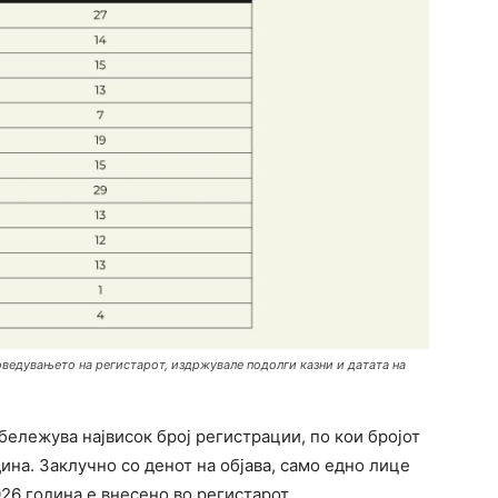
оведувањето на регистарот, издржувале подолги казни и датата на
бележува највисок број регистрации, по кои бројот
ина. Заклучно со денот на објава, само едно лице
26 година е внесено во регистарот.