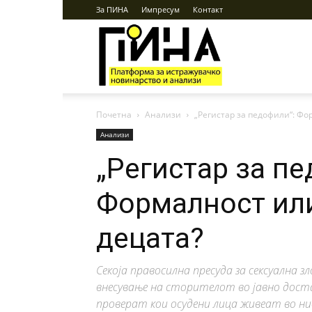
За ПИНА
Импресум
Контакт
ПИНА
Почетна
Анализи
„Регистар за педофили“: Фо
Анализи
„Регистар за пе
Формалност или
децата?
Секоја правосилна пресуда за сексуална 
внесување на сторителот во јавно дост
проверат кои осудени лица живеат во ни