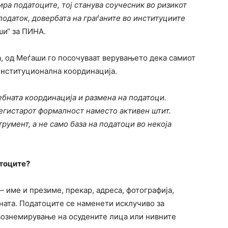
ра податоците, тој станува соучесник во ризикот
податок, довербата на граѓаните во институциите
аши“ за ПИНА.
а, од Меѓаши го посочуваат верувањето дека самиот
институционална координација.
ебната координација и размена на податоци.
егистарот формалност наместо активен штит.
румент, а не само база на податоци во некоја
тоците?
 име и презиме, прекар, адреса, фотографија,
ната. Податоците се наменети исклучиво за
вознемирување на осудените лица или нивните