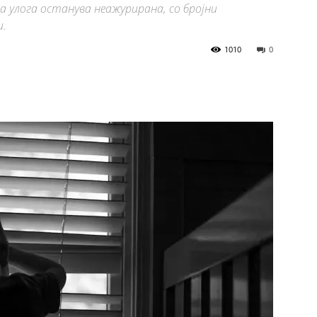
 улога останува неажурирана, со бројни
и.
1010
0