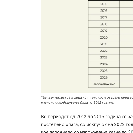
*Евидентирани се и лица кои иако биле осудени пред в
нивното ослободување била по 2012 година.
Во периодот од 2012 до 2015 година се за
постепено опаѓа, со исклучок на 2022 год
кое започнало со издржување казна во 20