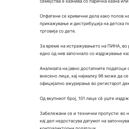
семејства е казнива со парична казна или
Опфатени се кривични дела како полов н
прикажување и дистрибуција на детска п
трговија со дете.
За време на истражувањето на ПИНА, во р
едно од нив започнало со издржување каз
Анализата на јавно достапните податоци 
внесено лице, кај најмалку 96 може да се
официјално ажурирање во регистарот дек
Од вкупниот број, 101 лице сè уште издрж
Забележани се и технички пропусти: во н
кај дел недостасува датумот на започнува
контрадикторни податоци.