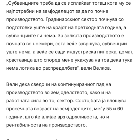
„Субвенциите треба да се исплаќаат тогаш кога му се
најпотребни на земјоделецот за да го почне
производството. Градинарскиот сектор почнува со
подготовки уште на крајот на претходната година, а
субвенциите ги нема. За зелката производството е
почнато во ноември, сега веќе завршува, субвенции
уште нема, а веќе се сади индустриска пиперка, домат,
краставица што според мене укажува на тоа дека тука
нема логика во распределбата“, вели Велков.
Вели дека сведочи на континуираниот пад на
производството во земјоделството, како и на
работната сила во тој сектор. Состојбата ја влошува
просечната возраст на земјоделците, меѓу 55 и 60
години, што ќе влијае врз одржливоста, но и
рентабилноста на производството.