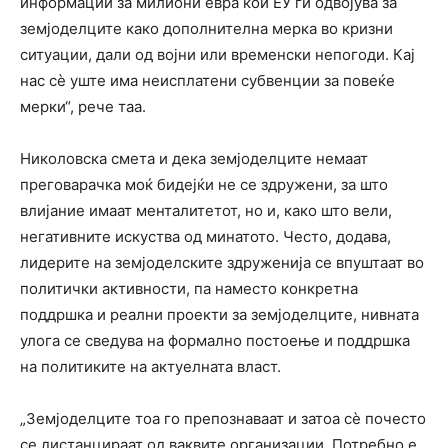
информации за милиони евра кои ЕУ ги одвојува за
земјоделците како дополнителна мерка во кризни
ситуации, дали од војни или временски непогоди. Кај
нас сè уште има неисплатени субвенции за повеќе
мерки“, рече таа.
Николовска смета и дека земјоделците немаат
преговарачка моќ бидејќи не се здружени, за што
влијание имаат менталитетот, но и, како што вели,
негативните искуства од минатото. Често, додава,
лидерите на земјоделските здруженија се впуштаат во
политички активности, па наместо конкретна
поддршка и реални проекти за земјоделците, нивната
улога се сведува на формално постоење и поддршка
на политиките на актуелната власт.
„Земјоделците тоа го препознаваат и затоа сè почесто
се дистанцираат од ваквите организации. Потребно е