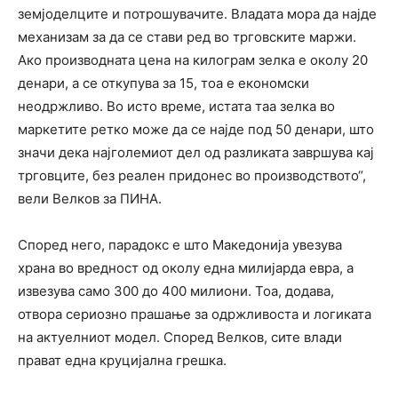
земјоделците и потрошувачите. Владата мора да најде
механизам за да се стави ред во трговските маржи.
Ако производната цена на килограм зелка е околу 20
денари, а се откупува за 15, тоа е економски
неодржливо. Во исто време, истата таа зелка во
маркетите ретко може да се најде под 50 денари, што
значи дека најголемиот дел од разликата завршува кај
трговците, без реален придонес во производството“,
вели Велков за ПИНА.
Според него, парадокс е што Македонија увезува
храна во вредност од околу една милијарда евра, а
извезува само 300 до 400 милиони. Тоа, додава,
отвора сериозно прашање за одржливоста и логиката
на актуелниот модел. Според Велков, сите влади
прават една круцијална грешка.