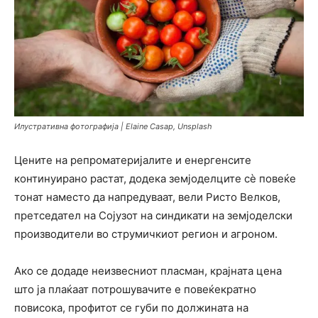
Илустративна фотографија | Elaine Casap, Unsplash
Цените на репроматеријалите и енергенсите
континуирано растат, додека земјоделците сè повеќе
тонат наместо да напредуваат, вели Ристо Велков,
претседател на Сојузот на синдикати на земјоделски
производители во струмичкиот регион и агроном.
Ако се додаде неизвесниот пласман, крајната цена
што ја плаќаат потрошувачите е повеќекратно
повисока, профитот се губи по должината на