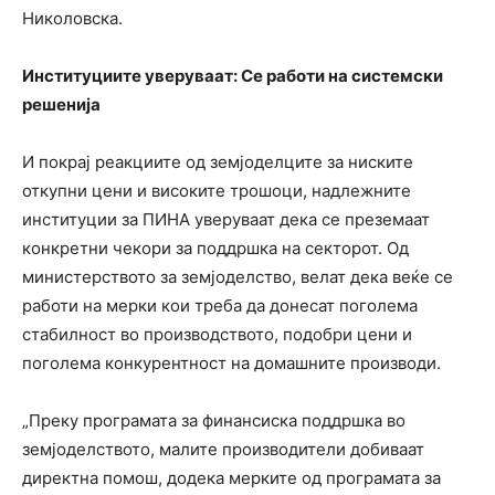
Николовска.
Институциите уверуваат: Се работи на системски
решенија
И покрај реакциите од земјоделците за ниските
откупни цени и високите трошоци, надлежните
институции за ПИНА уверуваат дека се преземаат
конкретни чекори за поддршка на секторот. Од
министерството за земјоделство, велат дека веќе се
работи на мерки кои треба да донесат поголема
стабилност во производството, подобри цени и
поголема конкурентност на домашните производи.
„Преку програмата за финансиска поддршка во
земјоделството, малите производители добиваат
директна помош, додека мерките од програмата за