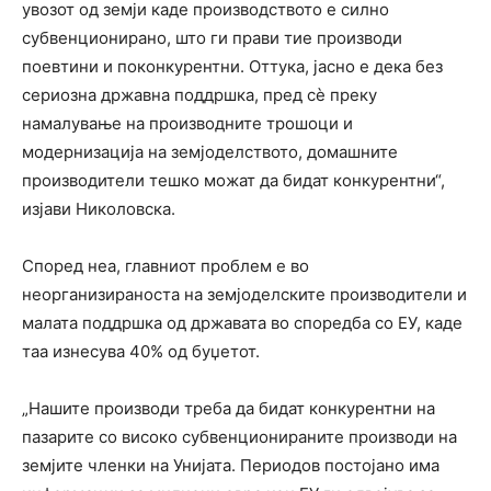
увозот од земји каде производството е силно
субвенционирано, што ги прави тие производи
поевтини и поконкурентни. Оттука, јасно е дека без
сериозна државна поддршка, пред сè преку
намалување на производните трошоци и
модернизација на земјоделството, домашните
производители тешко можат да бидат конкурентни“,
изјави Николовска.
Според неа, главниот проблем е во
неорганизираноста на земјоделските производители и
малата поддршка од државата во споредба со ЕУ, каде
таа изнесува 40% од буџетот.
„Нашите производи треба да бидат конкурентни на
пазарите со високо субвенционираните производи на
земјите членки на Унијата. Периодов постојано има