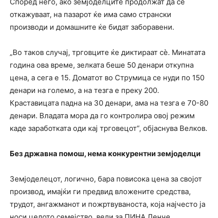
Според него, ако земјоделците продолжат да се
откажуваат, на пазарот ќе има само странски
производи и домашните ќе бидат заборавени.
„Во таков случај, трговците ќе диктираат сè. Минатата
година ова време, зелката беше 50 денари откупна
цена, а сега е 15. Доматот во Струмица се нуди по 150
денари на големо, а на тезга е преку 200.
Краставицата падна на 30 денари, ама на тезга е 70-80
денари. Владата мора да го контролира овој режим
каде заработката оди кај трговецот“, објаснува Велков.
Без државна помош, нема конкурентни земјоделци
Земјоделецот, логично, бара повисока цена за својот
производ, имајќи ги предвид вложените средства,
трудот, ангажманот и пожртвуваноста, која најчесто ја
носи целото семејство, вели за ПИНА Ленче