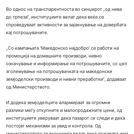
Во однос на транспарентноста во синџирот „од нива
до трпеза“, институциите велат дека веќе се
спроведуваат активности за зајакнување на довербата
кај потрошувачите.
„Со кампањата ‘Македонско најдобро’ се работи на
промоција на домашните производи, нивно
означување и информирање на потрошувачите, со цел
зголемување на потрошувачката на македонски
земјоделски производи и нивни преработки“, додаваат
од Министерството.
И додека земјоделците алармираат за огромни
разлики меѓу откупните и малопродажните цени, од
институциите уверуваат дека пазарот се следи и дека
постојат механизми за увид и контрола. Од
министерството за економија велат дека државата има