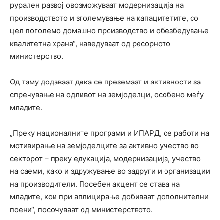
рурален развој овозможуваат модернизација на
производството и зголемување на капацитетите, со
цел поголемо домашно производство и обезбедување
квалитетна храна“, наведуваат од ресорното
министерство.
Од таму додаваат дека се преземаат и активности за
спречување на одливот на земјоделци, особено меѓу
младите.
„Преку националните програми и ИПАРД, се работи на
мотивирање на земјоделците за активно учество во
секторот – преку едукација, модернизација, учество
на саеми, како и здружување во задруги и организации
на производители. Посебен акцент се става на
младите, кои при аплицирање добиваат дополнителни
поени“, посочуваат од министерството.