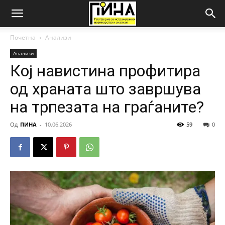
Почетна
Анализи
Анализи
Кој навистина профитира
од храната што завршува
на трпезата на граѓаните?
Од
ПИНА
-
10.06.2026
59
0