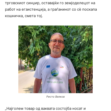
трговскиот синџир, оставајќи го земјоделецот на
работ на егзистенција, а граѓанинот со сè поскапа
кошничка, смета тој.
Ристо Велков
„Најголем товар од ваквата состојба носат и