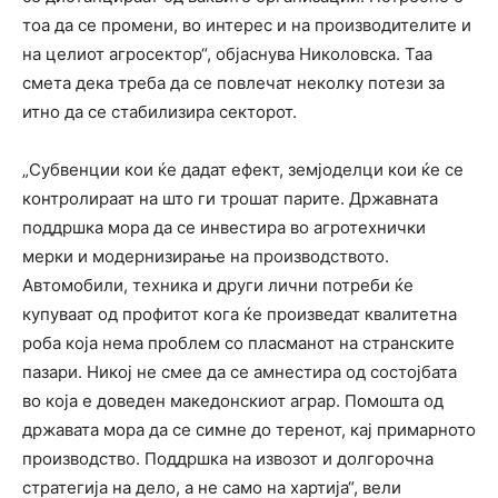
тоа да се промени, во интерес и на производителите и
на целиот агросектор“, објаснува Николовска. Таа
смета дека треба да се повлечат неколку потези за
итно да се стабилизира секторот.
„Субвенции кои ќе дадат ефект, земјоделци кои ќе се
контролираат на што ги трошат парите. Државната
поддршка мора да се инвестира во агротехнички
мерки и модернизирање на производството.
Автомобили, техника и други лични потреби ќе
купуваат од профитот кога ќе произведат квалитетна
роба која нема проблем со пласманот на странските
пазари. Никој не смее да се амнестира од состојбата
во која е доведен македонскиот аграр. Помошта од
државата мора да се симне до теренот, кај примарното
производство. Поддршка на извозот и долгорочна
стратегија на дело, а не само на хартија“, вели