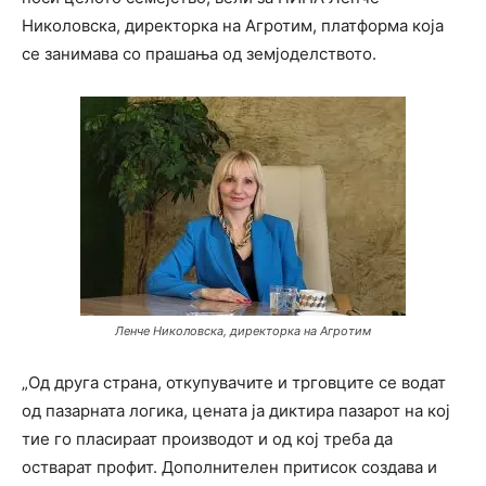
Николовска, директорка на Агротим, платформа која
се занимава со прашања од земјоделството.
Ленче Николовска, директорка на Агротим
„Од друга страна, откупувачите и трговците се водат
од пазарната логика, цената ја диктира пазарот на кој
тие го пласираат производот и од кој треба да
остварат профит. Дополнителен притисок создава и