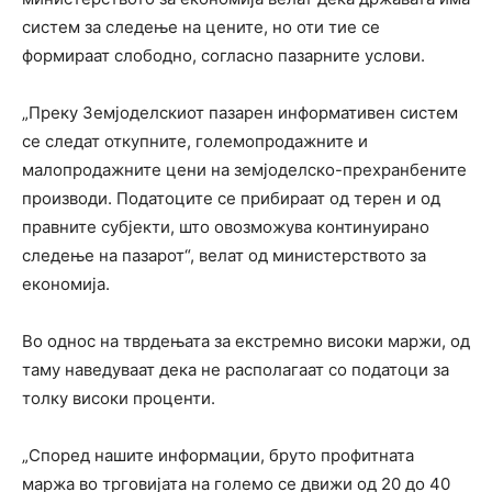
систем за следење на цените, но оти тие се
формираат слободно, согласно пазарните услови.
„Преку Земјоделскиот пазарен информативен систем
се следат откупните, големопродажните и
малопродажните цени на земјоделско-прехранбените
производи. Податоците се прибираат од терен и од
правните субјекти, што овозможува континуирано
следење на пазарот“, велат од министерството за
економија.
Во однос на тврдењата за екстремно високи маржи, од
таму наведуваат дека не располагаат со податоци за
толку високи проценти.
„Според нашите информации, бруто профитната
маржа во трговијата на големо се движи од 20 до 40