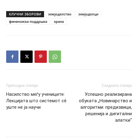
КЛУЧНИ ЗБОРОВИ
земјоделство
земјоделци
финансиска поддршка
храна
Претходна статија
Следната статија
Насилство меѓу учениците:
Успешно реализирана
Лекцијата што системот сѐ
обуката „Новинарство и
уште не ја научи
алгоритми: предизвици,
решенија и дигитални
алатки“