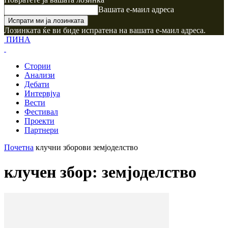
Вашата е-маил адреса
Лозинката ќе ви биде испратена на вашата е-маил адреса.
ПИНА
Стории
Анализи
Дебати
Интервјуа
Вести
Фестивал
Проекти
Партнери
Почетна
клучни зборови
земјоделство
клучен збор: земјоделство