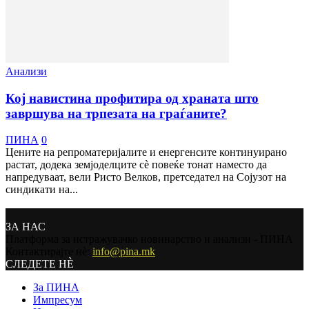
Анализи
Кој навистина профитира од храната што
завршува на трпезата на граѓаните?
ПИНА
0
Цените на репроматеријалите и енергенсите континуирано
растат, додека земјоделците сè повеќе тонат наместо да
напредуваат, вели Ристо Велков, претседател на Сојузот на
синдикати на...
ЗА НАС
Платформа за истражувачко новинарство и анализи - ПИНА
Контактирајте нѐ:
info@pina.mk
СЛЕДЕТЕ НЀ
За ПИНА
Импресум