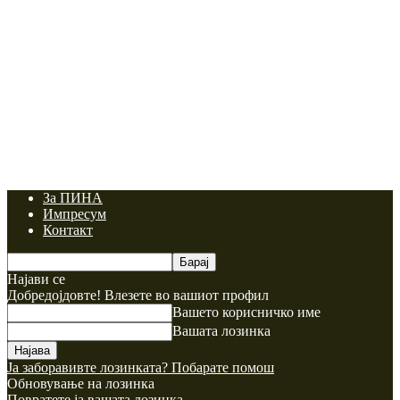
За ПИНА
Импресум
Контакт
Најави се
Добредојдовте! Влезете во вашиот профил
Вашето корисничко име
Вашата лозинка
Ја заборавивте лозинката? Побарате помош
Обновување на лозинка
Повратете ја вашата лозинка