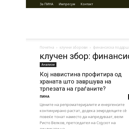
За ПИНА
Импресум
Контакт
ПИНА
Почетна
клучни зборови
финансиска поддрш
клучен збор: финанс
Анализи
Кој навистина профитира од
храната што завршува на
трпезата на граѓаните?
ПИНА
Цените на репроматеријалите и енергенсите
континуирано растат, додека земјоделците сè
повеќе тонат наместо да напредуваат, вели
Ристо Велков, претседател на Сојузот на
синдикати на...