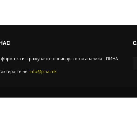
 НАС
С
форма за истражувачко новинарство и анализи - ПИНА
актирајте нѐ:
info@pina.mk