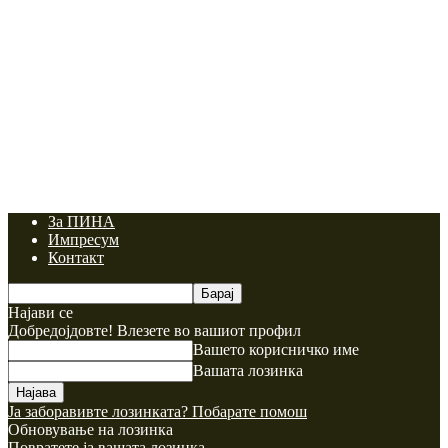
За ПИНА
Импресум
Контакт
Најави се
Добредојдовте! Влезете во вашиот профил
Вашето корисничко име
Вашата лозинка
Ја заборавивте лозинката? Побарате помош
Обновување на лозинка
Повратете ја вашата лозинка