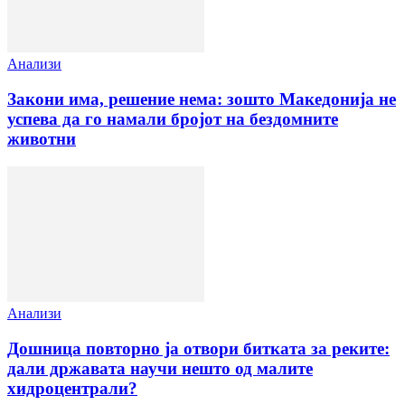
Анализи
Закони има, решение нема: зошто Македонија не
успева да го намали бројот на бездомните
животни
Анализи
Дошница повторно ја отвори битката за реките:
дали државата научи нешто од малите
хидроцентрали?