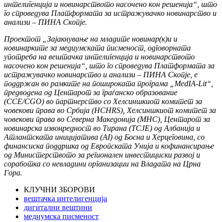
интелигенција и новинарството насочено кон решенија“, што
го спроведува Платформата за истражувачко новинарство и
анализи – ПИНА Скопје.
Проектот „Зајакнување на младите новинар(к)и и
новинарките за медиумската писменост, одговорната
употреба на вештачка интелигенција и новинарството
насочено кон решенија“, што го спроведува Платформата за
истражувачко новинарство и анализи – ПИНА Скопје, е
поддржан во рамките на пошироката програма „MedIA-Lit“,
предводена од Центарот за граѓанско образование
(CCE/CGO) во партнерство со Хелсиншкиот комитет за
човекови права во Србија (HCHRS), Хелсиншкиот комитет за
човекови права во Северна Македонија (MHC), Центарот за
новинарска извонредност во Тирана (TCJE) од Албанија и
Атлантската иницијатива (AI) од Босна и Херцеговина, со
финансиска поддршка од Европската Унија и кофинансирање
од Министерството за регионален инвестициски развој и
соработка со невладини организации на Владата на Црна
Гора.
КЛУЧНИ ЗБОРОВИ
вештачка интелигенција
дигитални вештини
медиумска писменост