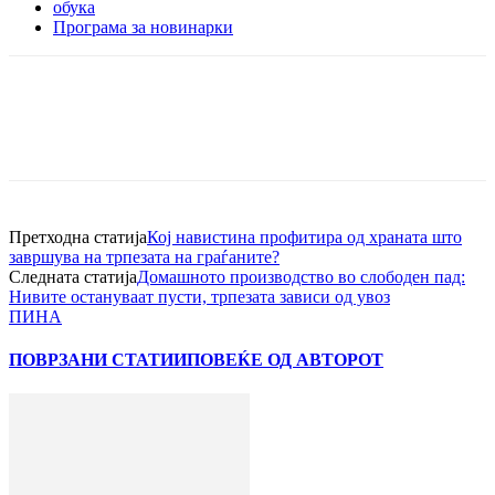
обука
Програма за новинарки
Претходна статија
Кој навистина профитира од храната што
завршува на трпезата на граѓаните?
Следната статија
Домашното производство во слободен пад:
Нивите остануваат пусти, трпезата зависи од увоз
ПИНА
ПОВРЗАНИ СТАТИИ
ПОВЕЌЕ ОД АВТОРОТ