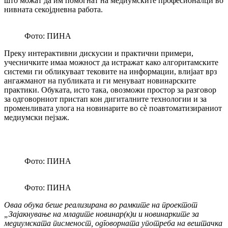
што можат да им помогнат на медиумските професионалци во
нивната секојдневна работа.
Фото: ПИНА
Преку интерактивни дискусии и практични примери,
учесничките имаа можност да истражат како алгоритамските
системи ги обликуваат тековите на информации, влијаат врз
ангажманот на публиката и ги менуваат новинарските
практики. Обуката, исто така, овозможи простор за разговор
за одговорниот пристап кон дигиталните технологии и за
променливата улога на новинарите во сè поавтоматизираниот
медиумски пејзаж.
Фото: ПИНА
Фото: ПИНА
Оваа обука беше реализирана во рамките на проектот
„Зајакнување на младите новинар(к)и и новинарките за
медиумската писменост, одговорната употреба на вештачка