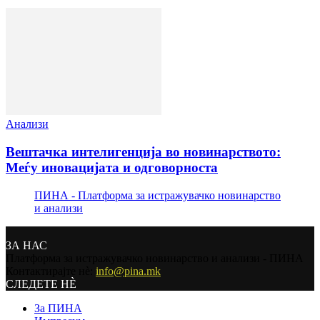
Анализи
Вештачка интелигенција во новинарството:
Меѓу иновацијата и одговорноста
ПИНА - Платформа за истражувачко новинарство
и анализи
ЗА НАС
Платформа за истражувачко новинарство и анализи - ПИНА
Контактирајте нѐ:
info@pina.mk
СЛЕДЕТЕ НЀ
За ПИНА