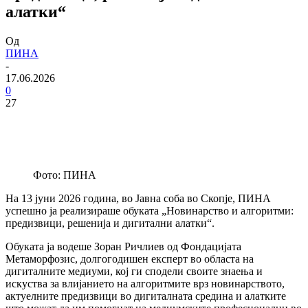
алатки“
Од
ПИНА
-
17.06.2026
0
27
Фото: ПИНА
На 13 јуни 2026 година, во Јавна соба во Скопје, ПИНА
успешно ја реализираше обуката „Новинарство и алгоритми:
предизвици, решенија и дигитални алатки“.
Обуката ја водеше Зоран Ричлиев од Фондацијата
Метаморфозис, долгогодишен експерт во областа на
дигиталните медиуми, кој ги сподели своите знаења и
искуства за влијанието на алгоритмите врз новинарството,
актуелните предизвици во дигиталната средина и алатките