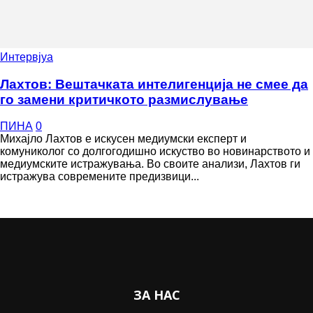
Интервјуа
Лахтов: Вештачката интелигенција не смее да
го замени критичкото размислување
ПИНА
0
Михајло Лахтов е искусен медиумски експерт и
комуниколог со долгогодишно искуство во новинарството и
медиумските истражувања. Во своите анализи, Лахтов ги
истражува современите предизвици...
ЗА НАС