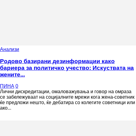
Анализи
Родово базирани дезинформации како
бариера за политичко учество: Искуствата на
жените...
ПИНА
0
Лични дискредитации, омаловажувања и говор на омраза
се забележуваат на социјалните мрежи кога жена-советник
ќе предложи нешто, ќе дебатира со колегите советници или
ако...