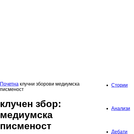
Почетна
клучни зборови
медиумска
Стории
писменост
клучен збор:
Анализи
медиумска
писменост
Дебати