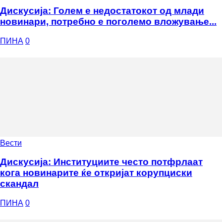
Дискусија: Голем е недостатокот од млади
новинари, потребно е поголемо вложување...
ПИНА
0
Вести
Дискусија: Институциите често потфрлаат
кога новинарите ќе откријат корупциски
скандал
ПИНА
0