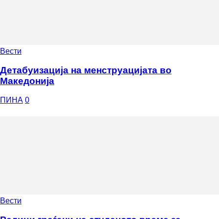
Вести
Детабуизација на менструацијата во
Македонија
ПИНА
0
Вести