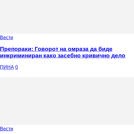
Вести
Препораки: Говорот на омраза да биде
инкриминиран како засебно кривично дело
ПИНА
0
Вести