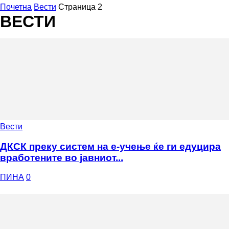
Почетна
Вести
Страница 2
ВЕСТИ
Вести
ДКСК преку систем на e-учење ќе ги едуцира
вработените во јавниот...
ПИНА
0