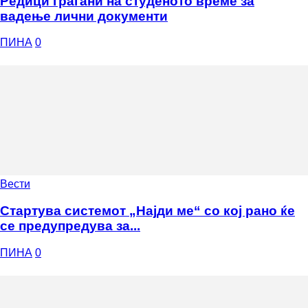
Редици граѓани на студеното време за
вадење лични документи
ПИНА
0
Вести
Стартува системот „Најди ме“ со кој рано ќе
се предупредува за...
ПИНА
0