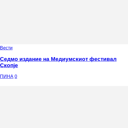
Вести
Седмо издание на Медиумскиот фестивал
Скопје
ПИНА
0