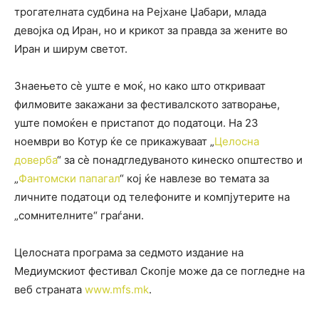
трогателната судбина на Рејхане Џабари, млада
девојка од Иран, но и крикот за правда за жените во
Иран и ширум светот.
Знаењето сè уште е моќ, но како што откриваат
филмовите закажани за фестивалското затворање,
уште помоќен е пристапот до податоци. На 23
ноември во Котур ќе се прикажуваат „
Целосна
доверба
“ за сè понадгледуваното кинеско општество и
„
Фантомски папагал
“ кој ќе навлезе во темата за
личните податоци од телефоните и компјутерите на
„сомнителните“ граѓани.
Целосната програма за седмото издание на
Медиумскиот фестивал Скопје може да се погледне на
веб страната
www.mfs.mk
.