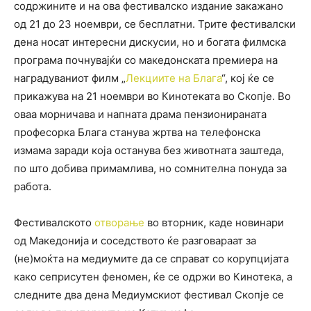
содржините и на ова фестивалско издание закажано
од 21 до 23 ноември, се бесплатни. Трите фестивалски
дена носат интересни дискусии, но и богата филмска
програма почнувајќи со македонската премиера на
наградуваниот филм „
Лекциите на Блага
“
, кој ќе се
прикажува на 21 ноември во Кинотеката во Скопје. Во
оваа морничава и напната драма пензионираната
професорка Блага станува жртва на телефонска
измама заради која останува без животната заштеда,
по што добива примамлива, но сомнителна понуда за
работа.
Фестивалското
отворање
во вторник, каде новинари
од Македонија и соседството ќе разговараат за
(не)моќта на медиумите да се справат со корупцијата
како сеприсутен феномен, ќе се одржи во Кинотека, а
следните два дена Медиумскиот фестивал Скопје се