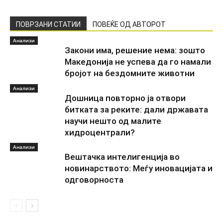
ПОВРЗАНИ СТАТИИ
ПОВЕЌЕ ОД АВТОРОТ
Анализи
Закони има, решение нема: зошто
Македонија не успева да го намали
бројот на бездомните животни
Анализи
Дошница повторно ја отвори
битката за реките: дали државата
научи нешто од малите
хидроцентрали?
Анализи
Вештачка интелигенција во
новинарството: Меѓу иновацијата и
одговорноста