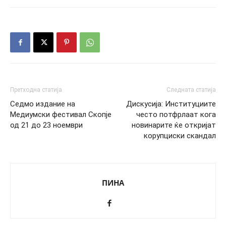
Претходна статија
Следната статија
Седмо издание на
Дискусија: Институциите
Медиумски фестивал Скопје
често потфрлаат кога
од 21 до 23 ноември
новинарите ќе откријат
корупциски скандал
ПИНА