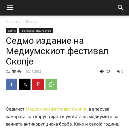
Почетна
Вести
Вести
Граѓанско општество
Седмо издание на
Медиумскиот фестивал
Скопје
Од
ПИНА
-
20.11.2023
127
0
Седмиот
Медиумски фестивал Скопје
ја вперува
камерата кон корупцијата и улогата на медиумите во
вечната антикорупциска борба. Како и секоја година,