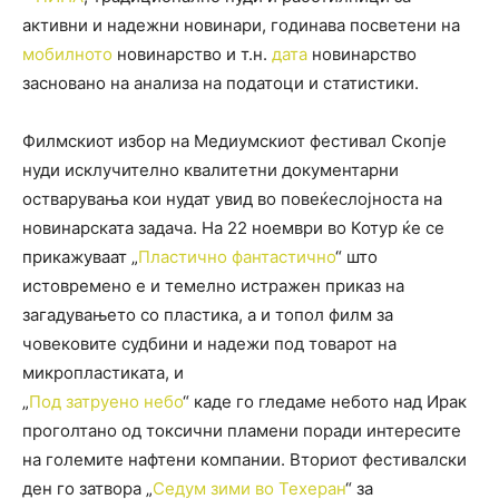
активни и надежни новинари, годинава посветени на
мобилното
новинарство и т.н.
дата
новинарство
засновано на анализа на податоци и статистики.
Филмскиот избор на Медиумскиот фестивал Скопје
нуди исклучително квалитетни документарни
остварувања кои нудат увид во повеќеслојноста на
новинарската задача. На 22 ноември во Котур ќе се
прикажуваат „
Пластично фантастично
“ што
истовремено е и темелно истражен приказ на
загадувањето со пластика, а и топол филм за
човековите судбини и надежи под товарот на
микропластиката, и
„
Под затруено небо
“ каде го гледаме небото над Ирак
проголтано од токсични пламени поради интересите
на големите нафтени компании. Вториот фестивалски
ден го затвора „
Седум зими во Техеран
“ за