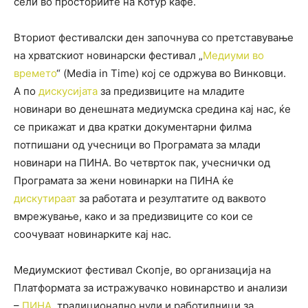
сели во просториите на Котур кафе.
Вториот фестивалски ден започнува со претставување
на хрватскиот новинарски фестивал „
Медиуми во
времето
“ (Media in Time) кој се одржува во Винковци.
А по
дискусијата
за предизвиците на младите
новинари во денешната медиумска средина кај нас, ќе
се прикажат и два кратки документарни филма
потпишани од учесници во Програмата за млади
новинари на ПИНА. Во четврток пак, учеснички од
Програмата за жени новинарки на ПИНА ќе
дискутираат
за работата и резултатите од ваквото
вмрежување, како и за предизвиците со кои се
соочуваат новинарките кај нас.
Медиумскиот фестивал Скопје, во организација на
Платформата за истражувачко новинарство и анализи
–
ПИНА
, традиционално нуди и работилници за