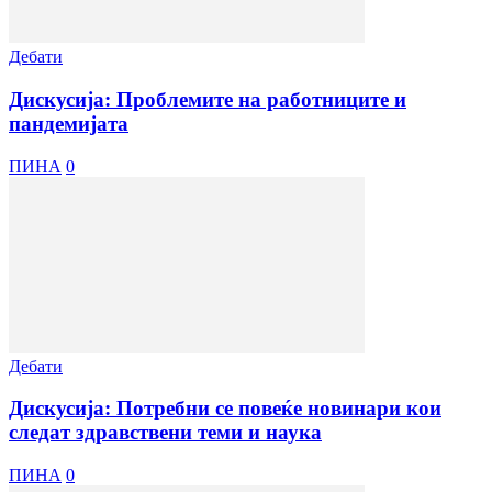
Дебати
Дискусија: Проблемите на работниците и
пандемијата
ПИНА
0
Дебати
Дискусија: Потребни се повеќе новинари кои
следат здравствени теми и наука
ПИНА
0