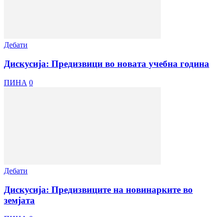
Дебати
Дискусија: Предизвици во новата учебна година
ПИНА
0
Дебати
Дискусија: Предизвиците на новинарките во
земјата