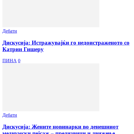
Дебати
Дискусија: Истражувајќи го недоистраженото со
Катрин Гишеру
ПИНА
0
Дебати
Дискусија: Жените новинарки во денешниот
медиумски пејсаж – предизвици и движење...