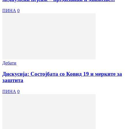
ПИНА
0
Дебати
Дискусија: Состојбата со Ковид 19 и мерките за
заштита
ПИНА
0