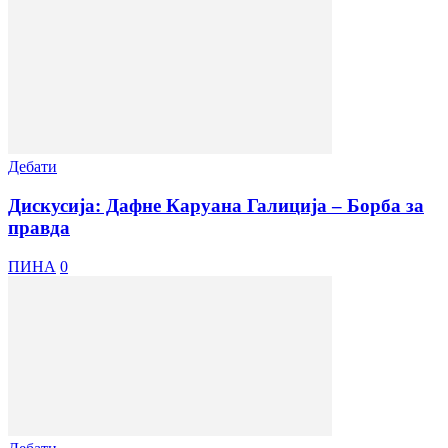
Дебати
Дискусија: Дафне Каруана Галиција – Борба за
правда
ПИНА
0