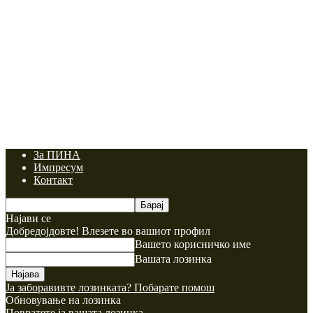
За ПИНА
Импресум
Контакт
Најави се
Добредојдовте! Влезете во вашиот профил
Вашето корисничко име
Вашата лозинка
Ја заборавивте лозинката? Побарате помош
Обновување на лозинка
Повратете ја вашата лозинка