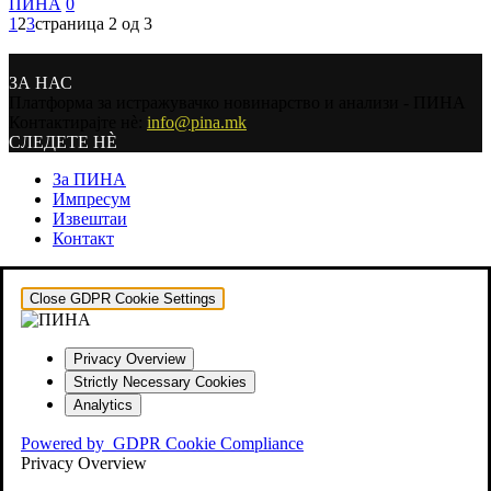
ПИНА
0
1
2
3
страница 2 од 3
ЗА НАС
Платформа за истражувачко новинарство и анализи - ПИНА
Контактирајте нѐ:
info@pina.mk
СЛЕДЕТЕ НЀ
За ПИНА
Импресум
Извештаи
Контакт
Close GDPR Cookie Settings
Privacy Overview
Strictly Necessary Cookies
Analytics
Powered by
GDPR Cookie Compliance
Privacy Overview