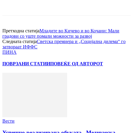
Претходна статија
Младите во Кичево и во Кочани: Мали
градови со уште помали можности за развој
Следната статија
Светска премиера и „Социјална дилема“ го
затвораат ИФФС
ПИНА
ПОВРЗАНИ СТАТИИ
ПОВЕЌЕ ОД АВТОРОТ
Вести
Успешно реализирана обуката „Медиумска