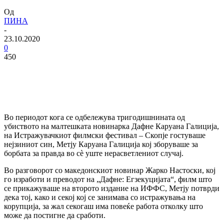
Од
ПИНА
-
23.10.2020
0
450
Во периодот кога се одбележува тригодишнината од
убиството на малтешката новинарка Дафне Каруана Галиција,
на Истражувачкиот филмски фестивал – Скопје гостуваше
нејзиниот син, Метју Каруана Галиција кој зборуваше за
борбата за правда во сè уште нерасветлениот случај.
Во разговорот со македонскиот новинар Жарко Настоски, кој
го изработи и преводот на „Дафне: Егзекуцијата“, филм што
се прикажуваше на второто издание на ИФФС, Метју потврди
дека тој, како и секој кој се занимава со истражувања на
корупција, за жал секогаш има повеќе работа отколку што
може да постигне да сработи.