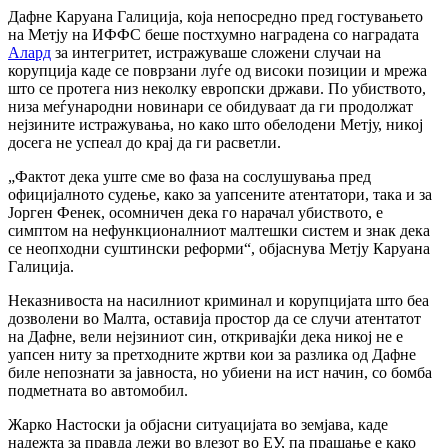
Дафне Каруана Галиција, која непосредно пред гостувањето
на Метју на ИФФС беше постхумно наградена со наградата
Алард
за интегритет, истражуваше сложени случаи на
корупција каде се поврзани луѓе од високи позиции и мрежа
што се протега низ неколку европски држави. По убиството,
низа меѓународни новинари се обидуваат да ги продолжат
нејзините истражувања, но како што обелодени Метју, никој
досега не успеал до крај да ги расветли.
„Фактот дека уште сме во фаза на сослушувања пред
официјалното судење, како за уапсените атентатори, така и за
Јорген Фенек, осомничен дека го нарачал убиството, е
симптом на нефункционалниот малтешки систем и знак дека
се неопходни суштински реформи“, објаснува Метју Каруана
Галиција.
Неказнивоста на насилниот криминал и корупцијата што беа
дозволени во Малта, оставија простор да се случи атентатот
на Дафне, вели нејзиниот син, откривајќи дека никој не е
уапсен ниту за претходните жртви кои за разлика од Дафне
биле непознати за јавноста, но убиени на ист начин, со бомба
подметната во автомобил.
Жарко Настоски ја објасни ситуацијата во земјава, каде
надежта за правда лежи во влезот во ЕУ, па прашање е како