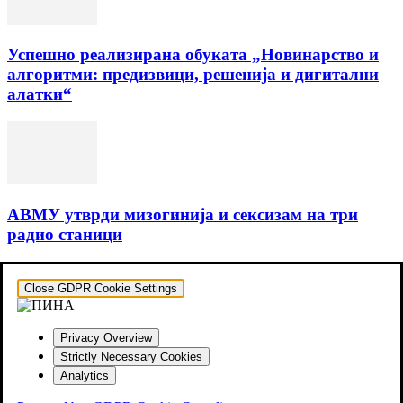
Успешно реализирана обуката „Новинарство и
алгоритми: предизвици, решенија и дигитални
алатки“
АВМУ утврди мизогинија и сексизам на три
радио станици
Close GDPR Cookie Settings
Privacy Overview
Strictly Necessary Cookies
Analytics