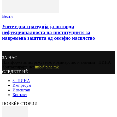
Вести
Уште една трагедија ја потврди
нефукционалноста на институциите за
навремена заштита од семејно насилство
ЗА НАС
Платформа за истражувачко новинарство и анализи - ПИНА
Контактирајте нѐ:
info@pina.mk
СЛЕДЕТЕ НЀ
За ПИНА
Импресум
Извештаи
Контакт
ПОВЕЌЕ СТОРИИ