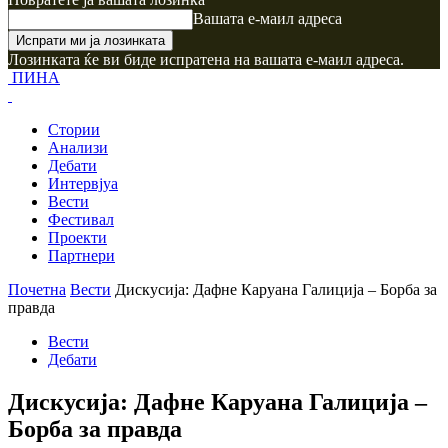
Вашата е-маил адреса
Лозинката ќе ви биде испратена на вашата е-маил адреса.
ПИНА
Стории
Анализи
Дебати
Интервјуа
Вести
Фестивал
Проекти
Партнери
Почетна
Вести
Дискусија: Дафне Каруана Галиција – Борба за
правда
Вести
Дебати
Дискусија: Дафне Каруана Галиција –
Борба за правда