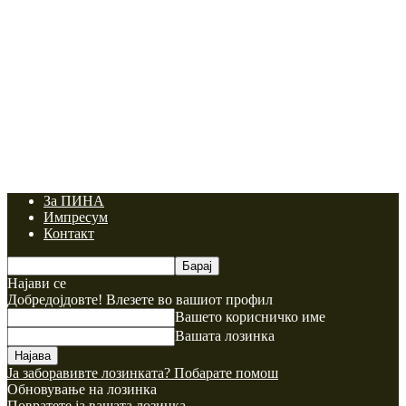
За ПИНА
Импресум
Контакт
Најави се
Добредојдовте! Влезете во вашиот профил
Вашето корисничко име
Вашата лозинка
Ја заборавивте лозинката? Побарате помош
Обновување на лозинка
Повратете ја вашата лозинка