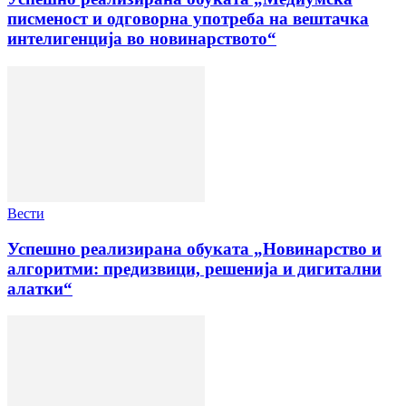
писменост и одговорна употреба на вештачка
интелигенција во новинарството“
Вести
Успешно реализирана обуката „Новинарство и
алгоритми: предизвици, решенија и дигитални
алатки“