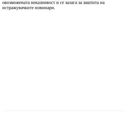
овозможената неказнивост и се залага за заштита на
истражувачките новинари.