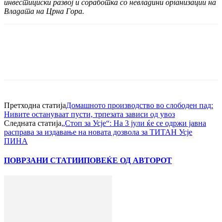
инвестициски развој и соработка со невладини организации на
Владата на Црна Гора.
Претходна статија
Домашното производство во слободен пад:
Нивите остануваат пусти, трпезата зависи од увоз
Следната статија
„Стоп за Усје“: На 3 јули ќе се одржи јавна
расправа за издавање на новата дозвола за ТИТАН Усје
ПИНА
ПОВРЗАНИ СТАТИИ
ПОВЕЌЕ ОД АВТОРОТ