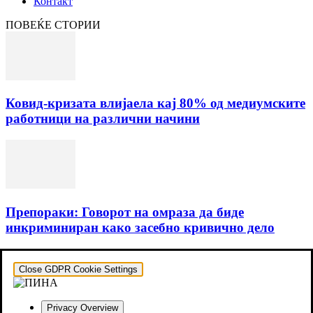
Контакт
ПОВЕЌЕ СТОРИИ
Ковид-кризата влијаела кај 80% од медиумските
работници на различни начини
Препораки: Говорот на омраза да биде
инкриминиран како засебно кривично дело
Close GDPR Cookie Settings
Privacy Overview