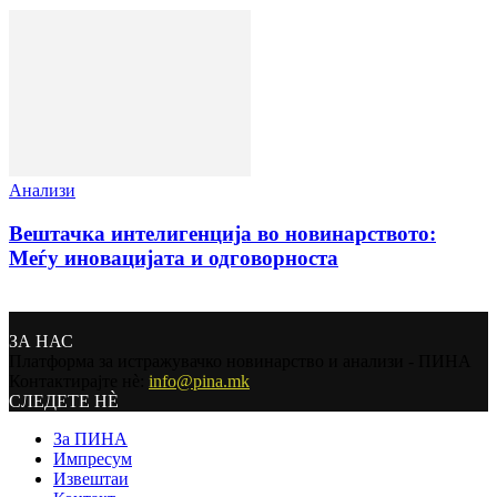
Анализи
Вештачка интелигенција во новинарството:
Меѓу иновацијата и одговорноста
ЗА НАС
Платформа за истражувачко новинарство и анализи - ПИНА
Контактирајте нѐ:
info@pina.mk
СЛЕДЕТЕ НЀ
За ПИНА
Импресум
Извештаи