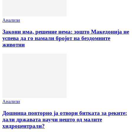
Анализи
Закони има, решение нема: зошто Македонија не
успева да го намали бројот на бездомните
животни
Анализи
Дошница повторно ја отвори битката за реките:
дали државата научи нешто од малите
хидроцентрали?