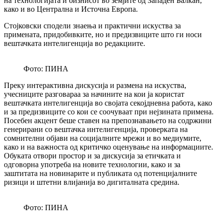
на технологијата и бизнисот во земјите од Западен Балкан,
како и во Централна и Источна Европа.
Стојковски сподели знаења и практични искуства за
примената, придобивките, но и предизвиците што ги носи
вештачката интелигенција во редакциите.
Фото: ПИНА
Преку интерактивна дискусија и размена на искуства,
учесниците разговараа за начините на кои ја користат
вештачката интелигенција во својата секојдневна работа, како
и за предизвиците со кои се соочуваат при нејзината примена.
Посебен акцент беше ставен на препознавањето на содржини
генерирани со вештачка интелигенција, проверката на
сомнителни објави на социјалните мрежи и во медиумите,
како и на важноста од критичко оценување на информациите.
Обуката отвори простор и за дискусија за етичката и
одговорна употреба на новите технологии, како и за
заштитата на новинарите и публиката од потенцијалните
ризици и штетни влијанија во дигиталната средина.
Фото: ПИНА