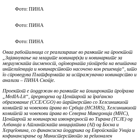
Фото: ПИНА
Фото: ПИНА
Фото: ПИНА
Оваа работилница се реализираше во рамките на проектот
„Зајакнување на младите новинар(к)и и новинарките за
медиумската писменост, одговорната употреба на вештачка
интелигенција и новинарството насочено кон решенија“, што
го спроведува Платформата за истражувачко новинарство и
анализи – ПИНА Скопје.
Проектот е поддржан во рамките на пошироката програма
„MedIA-Lit“, предводена од Центарот за граѓанско
образование (CCE/CGO) во партнерство со Хелсиншкиот
комитет за човекови права во Србија (HCHRS), Хелсиншкиот
комитет за човекови права во Северна Македонија (MHC),
Центарот за новинарска извонредност во Тирана (TCJE) од
Албанија и Атлантската иницијатива (AI) од Босна и
Херцеговина, со финансиска поддршка од Европската Унија и
кофинансирање од Министерството за регионален