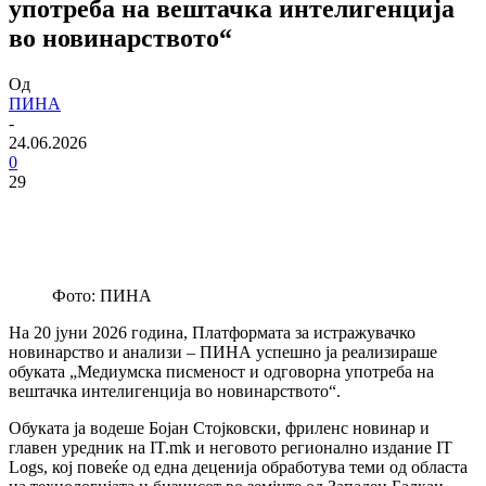
употреба на вештачка интелигенција
во новинарството“
Од
ПИНА
-
24.06.2026
0
29
Фото: ПИНА
На 20 јуни 2026 година, Платформата за истражувачко
новинарство и анализи – ПИНА успешно ја реализираше
обуката „Медиумска писменост и одговорна употреба на
вештачка интелигенција во новинарството“.
Обуката ја водеше Бојан Стојковски, фриленс новинар и
главен уредник на IT.mk и неговото регионално издание IT
Logs, кој повеќе од една деценија обработува теми од областа