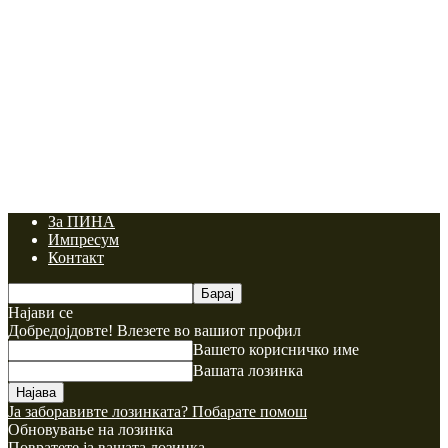
За ПИНА
Импресум
Контакт
Најави се
Добредојдовте! Влезете во вашиот профил
Вашето корисничко име
Вашата лозинка
Ја заборавивте лозинката? Побарате помош
Обновување на лозинка
Повратете ја вашата лозинка