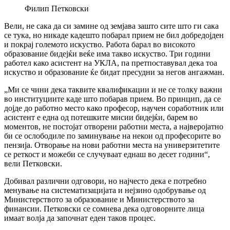
Филип Петковски
Вели, не сака да си замине од земјава зашто сите што ги сака
се тука, но никаде кадешто побарал прием не бил добредојден
и покрај големото искуство. Работа барал во високото
образование бидејќи веќе има такво искуство. Три години
работел како асистент на УКЛА, па претпоставувал дека тоа
искуство и образование ќе бидат пресудни за негов ангажман.
„Ми се чини дека таквите квалификации и не се толку важни
во институциите каде што побарав прием. Во принцип, да се
дојде до работно место како професор, научен соработник или
асистент е една од потешките мисии бидејќи, барем во
моментов, не постојат отворени работни места, а најверојатно
би се ослободиле по заминување на некои од професорите во
пензија. Отворање на нови работни места на универзитетите
се реткост и можеби се случуваат еднаш во десет години“,
вели Петковски.
Добивал различни одговори, но најчесто дека е потребно
менување на систематизацијата и нејзино одобрување од
Министерството за образование и Министерството за
финансии. Петковски се сомнева дека одговорните лица
имаат волја да започнат еден таков процес.