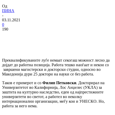
Од
ПИНА
-
03.11.2021
0
190
Преквалификуваните луѓе немаат секогаш можност лесно да
дојдат до работна позиција. Работа тешко наоѓаат и некои со
завршени магистерски и докторски студии, односно во
Македонија дури 25 доктори на науки се без работа.
Таков е примерот и со
Филип Петковски
. Докторирал на
Универзитетот во Калифорнија, Лос Анџелес (УКЛА) за
заштита на културно наследство, еден од најпрестижните
универзитети во светот, а работел во неколку
интернационални организации, меѓу кои и УНЕСКО. Но,
работа за него нема.