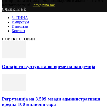
Платформа за истражувачко новинарство и анализи - ПИНА
Контактирајте нѐ:
info@pina.mk
СЛЕДЕТЕ НЀ
За ПИНА
Импресум
Извештаи
Контакт
ПОВЕЌЕ СТОРИИ
Онлајн со културата во време на пандемија
Регрутација на 3.509 млади административци
вредна 100 милиони евра