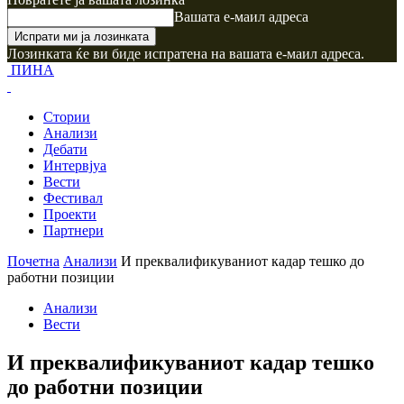
Вашата е-маил адреса
Лозинката ќе ви биде испратена на вашата е-маил адреса.
ПИНА
Стории
Анализи
Дебати
Интервјуа
Вести
Фестивал
Проекти
Партнери
Почетна
Анализи
И преквалификуваниот кадар тешко до
работни позиции
Анализи
Вести
И преквалификуваниот кадар тешко
до работни позиции