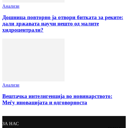
Анализи
Дошница повторно ја отвори битката за реките:
дали државата научи нешто од малите
хидроцентрали?
Анализи
Вештачка интелигенција во новинарството:
Меѓу иновацијата и одговорноста
ЗА НАС