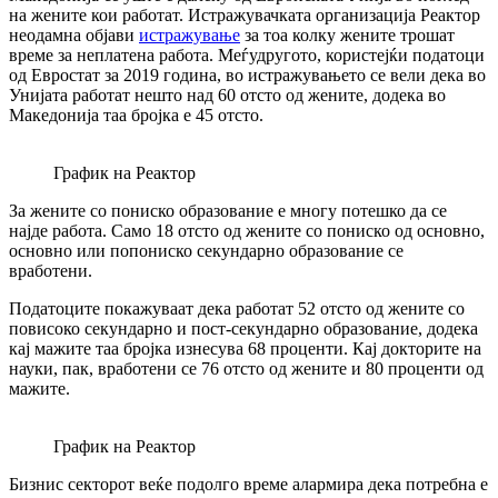
на жените кои работат. Истражувачката организација Реактор
неодамна објави
истражување
за тоа колку жените трошат
време за неплатена работа. Меѓудругото, користејќи податоци
од Евростат за 2019 година, во истражувањето се вели дека во
Унијата работат нешто над 60 отсто од жените, додека во
Македонија таа бројка е 45 отсто.
График на Реактор
За жените со пониско образование е многу потешко да се
најде работа. Само 18 отсто од жените со пониско од основно,
основно или попониско секундарно образование се
вработени.
Податоците покажуваат дека работат 52 отсто од жените со
повисоко секундарно и пост-секундарно образование, додека
кај мажите таа бројка изнесува 68 проценти. Кај докторите на
науки, пак, вработени се 76 отсто од жените и 80 проценти од
мажите.
График на Реактор
Бизнис секторот веќе подолго време алармира дека потребна е