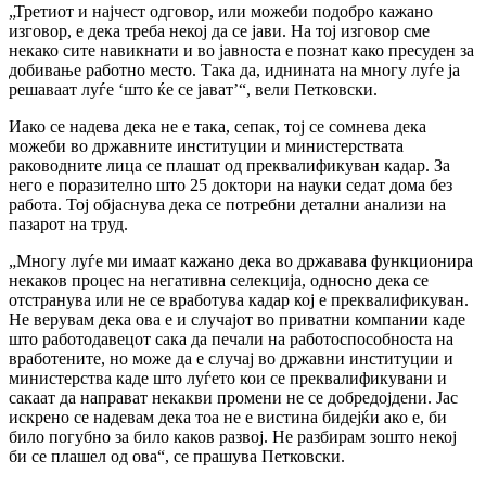
„Третиот и најчест одговор, или можеби подобро кажано
изговор, е дека треба некој да се јави. На тој изговор сме
некако сите навикнати и во јавноста е познат како пресуден за
добивање работно место. Така да, иднината на многу луѓе ја
решаваат луѓе ‘што ќе се јават’“, вели Петковски.
Иако се надева дека не е така, сепак, тој се сомнева дека
можеби во државните институции и министерствата
раководните лица се плашат од преквалификуван кадар. За
него е поразително што 25 доктори на науки седат дома без
работа. Тој објаснува дека се потребни детални анализи на
пазарот на труд.
„Многу луѓе ми имаат кажано дека во државава функционира
некаков процес на негативна селекција, односно дека се
отстранува или не се вработува кадар кој е преквалификуван.
Не верувам дека ова е и случајот во приватни компании каде
што работодавецот сака да печали на работоспособноста на
вработените, но може да е случај во државни институции и
министерства каде што луѓето кои се преквалификувани и
сакаат да направат некакви промени не се добредојдени. Јас
искрено се надевам дека тоа не е вистина бидејќи ако е, би
било погубно за било каков развој. Не разбирам зошто некој
би се плашел од ова“, се прашува Петковски.