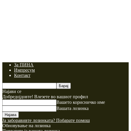
За ПИНА
Импресум
Контакт
Најави се
Добредојдовте! Влезете во вашиот профил
Вашето корисничко име
Вашата лозинка
Ја заборавивте лозинката? Побарате помош
Обновување на лозинка
Повратете ја вашата лозинка