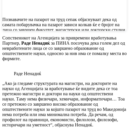
Познавачите на пазарот на труд сепак објаснуваат дека од
самата побарувачка на пазарот зависи колкав ќе е бројот на
лица со завршен факултет, магистерски или докторски студии
кои седат дома.
Сопственикот на Агенцијата за привремени вработувања
Партнер,
Раде Ненадиќ
за ПИНА посочува дека голем дел од
невработените лица се со завршено образование од
општествените науки, односно за нив има се помалку места во
фирмите.
Раде Ненадиќ
„Ако ја гледаме структурата на магистри, на докторите на
науки од Агенцијата за вработување ќе видите дека се тоа
претежно магистри и доктори на науки од општествени
науки. Таму нема физичари, хемичари, информатичари… Тоа
се претежно со завршено високо образование од
општествените науки за којшто пазарот на труд во Македонија
нема потреба или има минимална потреба. Да речам, од
профилот на правници, економисти, филолози, филозофи,
историчари на уметност“, објаснува Ненадиќ.