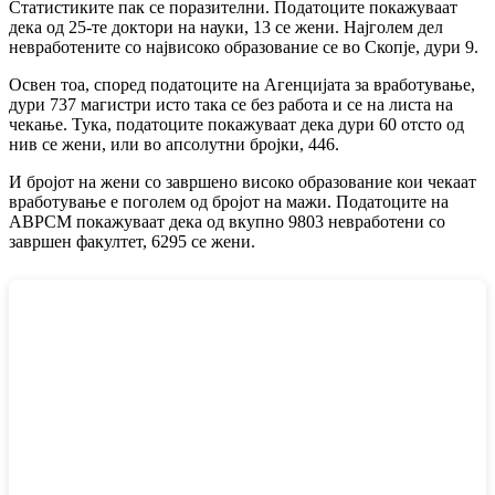
Статистиките пак се поразителни. Податоците покажуваат
дека од 25-те доктори на науки, 13 се жени. Најголем дел
невработените со највисоко образование се во Скопје, дури 9.
Освен тоа, според податоците на Агенцијата за вработување,
дури 737 магистри исто така се без работа и се на листа на
чекање. Тука, податоците покажуваат дека дури 60 отсто од
нив се жени, или во апсолутни бројки, 446.
И бројот на жени со завршено високо образование кои чекаат
вработување е поголем од бројот на мажи. Податоците на
АВРСМ покажуваат дека од вкупно 9803 невработени со
завршен факултет, 6295 се жени.