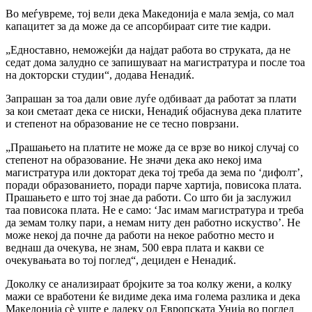
Во меѓувреме, тој вели дека Македонија е мала земја, со мал
капацитет за да може да се апсорбираат сите тие кадри.
„Едноставно, неможејќи да најдат работа во струката, да не
седат дома залудно се запишуваат на магистратура и после тоа
на докторски студии“, додава Ненадиќ.
Запрашан за тоа дали овие луѓе одбиваат да работат за плати
за кои сметаат дека се ниски, Ненадиќ објаснува дека платите
и степенот на образование не се тесно поврзани.
„Прашањето на платите не може да се врзе во никој случај со
степенот на образование. Не значи дека ако некој има
магистратура или докторат дека тој треба да зема по ‘дифолт’,
поради образованието, поради парче хартија, повисока плата.
Прашањето е што тој знае да работи. Со што би ја заслужил
таа повисока плата. Не е само: ‘Јас имам магистратура и треба
да земам толку пари, а немам ниту ден работно искуство’. Не
може некој да почне да работи на некое работно место и
веднаш да очекува, не знам, 500 евра плата и какви се
очекувањата во тој поглед“, дециден е Ненадиќ.
Доколку се анализираат бројките за тоа колку жени, а колку
мажи се вработени ќе видиме дека има голема разлика и дека
Македонија сѐ уште е далеку од Европската Унија во поглед