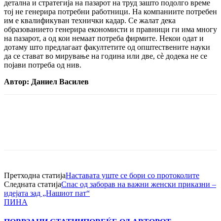
детална и стратегија на пазарот на труд зашто подолго време
тој не генерира потребни работници. На компаниите потребен
им е квалификуван технички кадар. Се жалат дека
образованието генерира економисти и правници ги има многу
на пазарот, а од кои немаат потреба фирмите. Некои одат и
дотаму што предлагаат факултетите од општествените науки
да се стават во мирување на година или две, сѐ додека не се
појави потреба од нив.
Автор: Даниел Василев
Претходна статија
Наставата уште се бори со протоколите
Следната статија
Спас од заборав на важни женски приказни –
идејата зад „Нашиот пат“
ПИНА