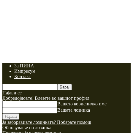
За ПИНА
Импресум
Контакт
Најави се
Добредојдовте! Влезете во вашиот профил
Вашето корисничко име
Вашата лозинка
Ја заборавивте лозинката? Побарате помош
Обновување на лозинка
Повратете ја вашата лозинка