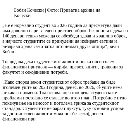
Бобан Кочески | Фото: Приватна архива на
Кочески
„Не е нормално студент во 2026 година да пресметува дали
има доволно пари за еден пристоен оброк. Реалноста е дека со
140 денари тешко може да се обезбеди здрав и хранлив оброк,
а најчесто студентите се принудени да избираат евтина и
нездрава храна само затоа што немаат друга опција“, вели
Бобан.
Тој додава дека студентскиот живот и онака носи голем
финансиски притисок — кирија, превоз, книги, трошоци за
факултет и секојдневни потреби.
„Иако според закон студентскиот оброк требаше да биде
зголемен уште во 2023 година, денес, во 2026, сè уште нема
никаква промена. Тоа остава впечаток дека студентските
проблеми постојано се ставаат во втор план. Потребно е итно
покачување на износот и поголема грижа за студентскиот
стандард. Студентите не бараат луксуз, туку основни услови
за достоинствен живот и можност без секојдневен
финансиски при