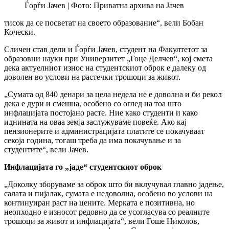
Ѓорѓи Јачев | Фото: Приватна архива на Јачев
тисок да се посветат на своето образование“, вели Бобан
Кочески.
Сличен став дели и Ѓорѓи Јачев, студент на Факултетот за
образовни науки при Универзитет „Гоце Делчев“, кој смета
дека актуелниот износ на студентскиот оброк е далеку од
доволен во услови на растечки трошоци за живот.
„Сумата од 840 денари за цела недела не е доволна и би рекол
дека е дури и смешна, особено со оглед на тоа што
инфлацијата постојано расте. Ние како студенти и како
иднината на оваа земја заслужуваме повеќе. Ако кај
пензионерите и администрацијата платите се покачуваат
секоја година, тогаш треба да има покачување и за
студентите“, вели Јачев.
Инфлацијата го „
јаде
“ студентскиот оброк
„Доколку зборуваме за оброк што би вклучувал главно јадење,
салата и пијалак, сумата е недоволна, особено во услови на
континуиран раст на цените. Мерката е позитивна, но
неопходно е износот редовно да се усогласува со реалните
трошоци за живот и инфлацијата“, вели Гоше Николов,