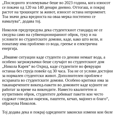
„Последното зголемување беше во 2023 година, кога износот
се покачи од 120 на 140 денари дневно. Оттогаш, и покрај
растот на трошоците за живот, износот остана непроменет.
Тоа значи дека вредноста на оваа мерка постепено се
намалува“, додава тој.
Николов предупредува дека студентскиот стандард не се
сведува само на субвенционираниот оброк, туку и на
условите во студентските домови, каде, како што вели, и
понатаму има проблеми со вода, греење и електрична
енергија.
„Имавме ситуации каде студенти со денови немаат вода, а
особено загрижувачки беше случајот во студентскиот дом
„Никола Карев“ во Охрид, каде студентите во февруари
останаа без струја повеќе од 30 часа. Тоа не се услови достојни
за нормален студентски живот. Дополнителен проблем е
исхраната во студентските домови. Особено критики има за
таканаречените викенд-пакети во домовите каде кујните не
работат за време на викендите. Наместо квалитетен и
нутритивен оброк, студентите добиваат пакети кои често
содржат говедски нарезок, паштети, кечап, мајонез и благо“,
објаснува Николов.
Тој додава дека и покрај одредените законски измени кои биле