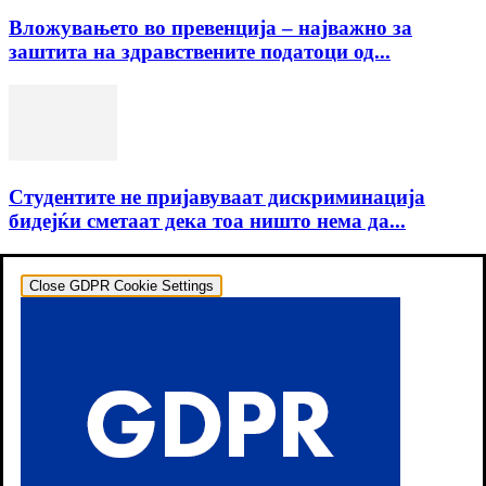
Вложувањето во превенција – најважно за
заштита на здравствените податоци од...
Студентите не пријавуваат дискриминација
бидејќи сметаат дека тоа ништо нема да...
Close GDPR Cookie Settings