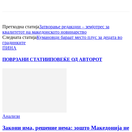
Претходна статија
Затворање редакции – земјотрес за
квалитетот на македонското новинарство
Следната статија
Кумановци бараат место плус за децата во
градинките
ПИНА
ПОВРЗАНИ СТАТИИ
ПОВЕЌЕ ОД АВТОРОТ
Анализи
Закони има, решение нема: зошто Македонија не