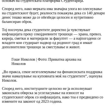
основач на студентската платформа Студентарија.
Според него, иако мерката има значајна улога во олеснување
на студентскиот буџет, реалноста покажува дека со 140 денари
денес тешко може да се обезбеди целосен и нутритивно
балансиран оброк.
Тој посочува дека студентите директно ја чувствуваат
инфлацијата преку секојдневните трошоци — храна, превоз,
кирија, сметки и материјали за факултет — а најпогодени се
младите кои студираат надвор од родниот град и имаат
дополнителни трошоци за сместување и живот.
Гоше Николов | Фото: Приватна архива на
Николов
„Во пракса, секое незголемување на финансиската поддршка
значи намалување на куповната моќ на студентите“, оценува
Николов.
Според него, институциите целосно не ја исполнуваат
законската обврска за усогласување на износот на
студентскиот оброк со инфлацијата, иако тоа е предвидено со
измените на законот од 2023 година.