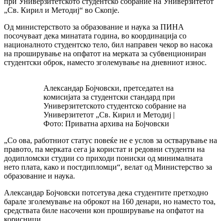
при Универзитетското студентско собрание на Универзитетот
„Св. Кирил и Методиј“ во Скопје.
Од министерството за образование и наука за ПИНА
посочуваат дека минатата година, во координација со
националното студентско тело, бил направен чекор во насока
на проширување на опфатот на мерката за субвенциониран
студентски оброк, наместо зголемување на дневниот износ.
Александар Бојчовски, претседател на
комисијата за студентски стандард при
Универзитетското студентско собрание на
Универзитетот „Св. Кирил и Методиј |
Фото: Приватна архива на Бојчовски
„Со ова, работниот статус повеќе не е услов за остварување на
правото, па мерката сега ја користат и редовни студенти на
додипломски студии со приходи пониски од минималната
нето плата, како и постдипломци“, велат од Министерство за
образование и наука.
Александар Бојчовски потсетува дека студентите претходно
барале зголемување на оброкот на 160 денари, но наместо тоа,
средствата биле насочени кон проширување на опфатот на
корисници.