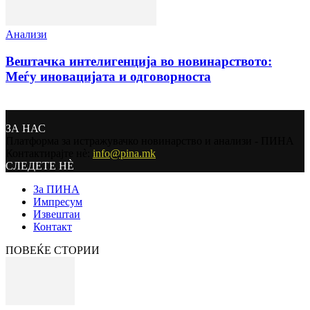
Анализи
Вештачка интелигенција во новинарството:
Меѓу иновацијата и одговорноста
ЗА НАС
Платформа за истражувачко новинарство и анализи - ПИНА
Контактирајте нѐ:
info@pina.mk
СЛЕДЕТЕ НЀ
За ПИНА
Импресум
Извештаи
Контакт
ПОВЕЌЕ СТОРИИ