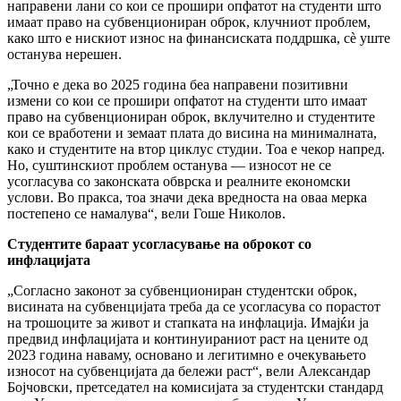
направени лани со кои се прошири опфатот на студенти што
имаат право на субвенциониран оброк, клучниот проблем,
како што е нискиот износ на финансиската поддршка, сè уште
останува нерешен.
„Точно е дека во 2025 година беа направени позитивни
измени со кои се прошири опфатот на студенти што имаат
право на субвенциониран оброк, вклучително и студентите
кои се вработени и земаат плата до висина на минималната,
како и студентите на втор циклус студии. Тоа е чекор напред.
Но, суштинскиот проблем останува — износот не се
усогласува со законската обврска и реалните економски
услови. Во пракса, тоа значи дека вредноста на оваа мерка
постепено се намалува“, вели Гоше Николов.
Студентите бараат усогласување на оброкот со
инфлацијата
„Согласно законот за субвенциониран студентски оброк,
висината на субвенцијата треба да се усогласува со порастот
на трошоците за живот и стапката на инфлација. Имајќи ја
предвид инфлацијата и континуираниот раст на цените од
2023 година наваму, основано и легитимно е очекувањето
износот на субвенцијата да бележи раст“, вели Александар
Бојчовски, претседател на комисијата за студентски стандард