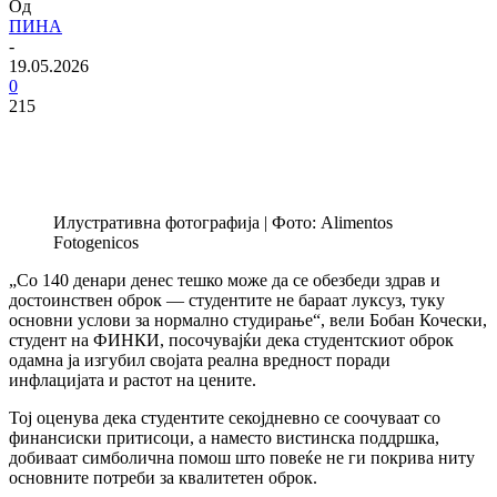
Од
ПИНА
-
19.05.2026
0
215
Илустративна фотографија | Фото: Alimentos
Fotogenicos
„Со 140 денари денес тешко може да се обезбеди здрав и
достоинствен оброк — студентите не бараат луксуз, туку
основни услови за нормално студирање“, вели Бобан Кочески,
студент на ФИНКИ, посочувајќи дека студентскиот оброк
одамна ја изгубил својата реална вредност поради
инфлацијата и растот на цените.
Тој оценува дека студентите секојдневно се соочуваат со
финансиски притисоци, а наместо вистинска поддршка,
добиваат симболична помош што повеќе не ги покрива ниту
основните потреби за квалитетен оброк.