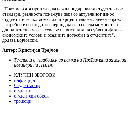
„Иако мерката претставува важна поддршка за студентскиот
стандард, реалноста покажува дека со актуелниот износ
студентите тешко можат да покријат целосен дневен оброк.
Потребно е во следниот период да се разгледа можноста за
дополнително усогласување на висината на субвенцијата со
економските услови и реалните потреби на студентите“,
додава Бојчовски.
Автор: Кристијан Трајчов
Текстот е изработен во рамки на Програмата за млади
новинари на ПИНА
КЛУЧНИ ЗБОРОВИ
инфлација
Студентарија
студенти
студентски оброк
трошоци