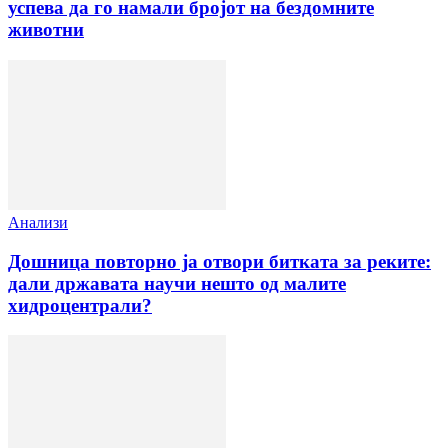
успева да го намали бројот на бездомните
животни
Анализи
Дошница повторно ја отвори битката за реките:
дали државата научи нешто од малите
хидроцентрали?