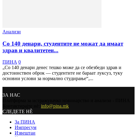
Анализи
Со 140 денари, студентите не можат да имаат
здрав и квалитетен...
ПИНА
0
„Со 140 денари денес тешко може да се обезбеди здрав и
достоинствен оброк — студентите не бараат луксуз, туку
основни услови за нормално студирање“,...
ЗА НАС
Платформа за истражувачко новинарство и анализи - ПИНА
Контактирајте нѐ:
info@pina.mk
СЛЕДЕТЕ НЀ
За ПИНА
Импресум
Извештаи