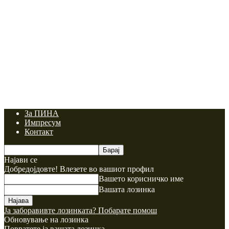
За ПИНА
Импресум
Контакт
Најави се
Добредојдовте! Влезете во вашиот профил
Вашето корисничко име
Вашата лозинка
Ја заборавивте лозинката? Побарате помош
Обновување на лозинка
Повратете ја вашата лозинка