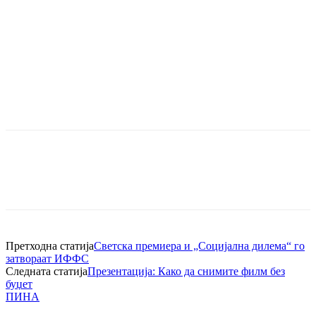
Претходна статија
Светска премиера и „Социјална дилема“ го
затвораат ИФФС
Следната статија
Презентација: Како да снимите филм без
буџет
ПИНА