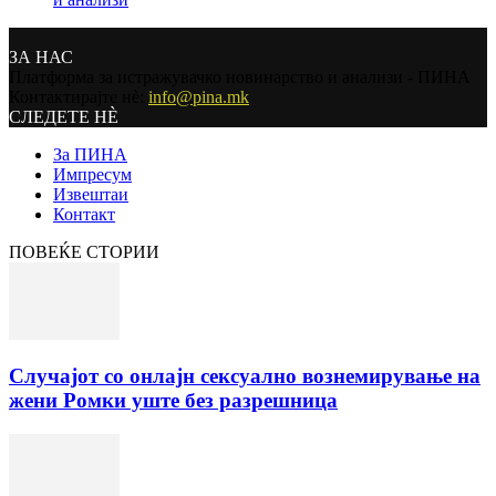
ЗА НАС
Платформа за истражувачко новинарство и анализи - ПИНА
Контактирајте нѐ:
info@pina.mk
СЛЕДЕТЕ НЀ
За ПИНА
Импресум
Извештаи
Контакт
ПОВЕЌЕ СТОРИИ
Случајот со онлајн сексуално вознемирување на
жени Ромки уште без разрешница