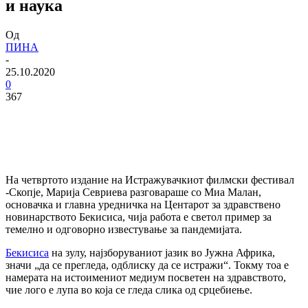
и наука
Од
ПИНА
-
25.10.2020
0
367
На четвртото издание на Истражувачкиот филмски фестивал
-Скопје, Марија Севриева разговараше со Миа Малан,
основачка и главна уредничка на Центарот за здравствено
новинарството Бекисиса, чија работа е светол пример за
темелно и одговорно известување за пандемијата.
Бекисиса
на зулу, најзборуваниот јазик во Јужна Африка,
значи „да се прегледа, одблиску да се истражи“. Токму тоа е
намерата на истоимениот медиум посветен на здравството,
чие лого е лупа во која се гледа слика од срцебиење.