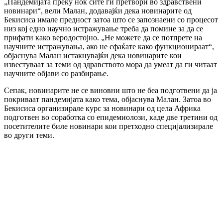
„Пандемијата преку ноќ сите ги претвори во здравствени
новинари“, вели Малан, додавајќи дека новинарите од
Бекисиса имале предност затоа што се запознаени со процесот
низ кој едно научно истражување треба да помине за да се
прифати како веродостојно. „Не можете да се потпрете на
научните истражувања, ако не сфаќате како функционираат“,
објаснува Малан истакнувајќи дека новинарите кои
известуваат за теми од здравството мора да умеат да ги читаат
научните објави со разбирање.
Сепак, новинарите не се виновни што не беа подготвени да ја
покриваат пандемијата како тема, објаснува Малан. Затоа во
Бекисиса организирале курс за новинари од цела Африка
подготвен во соработка со епидемиолози, каде две третини од
посетителите биле новинари кои претходно специјализирале
во други теми.