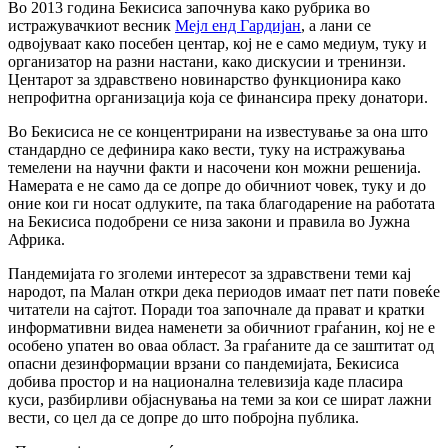
Во 2013 година Бекисиса започнува како рубрика во
истражувачкиот весник
Мејл енд Гардијан
, а лани се
одвојуваат како посебен центар, кој не е само медиум, туку и
организатор на разни настани, како дискусии и тренинзи.
Центарот за здравствено новинарство функционира како
непрофитна организација која се финансира преку донатори.
Во Бекисиса не се концентрирани на известување за она што
стандардно се дефинира како вести, туку на истражувања
темелени на научни факти и насочени кон можни решенија.
Намерата е не само да се допре до обичниот човек, туку и до
оние кои ги носат одлуките, па така благодарение на работата
на Бекисиса подобрени се низа закони и правила во Јужна
Африка.
Пандемијата го зголеми интересот за здравствени теми кај
народот, па Малан откри дека периодов имаат пет пати повеќе
читатели на сајтот. Поради тоа започнале да прават и кратки
информативни видеа наменети за обичниот граѓанин, кој не е
особено упатен во оваа област. За граѓаните да се заштитат од
опасни дезинформации врзани со пандемијата, Бекисиса
добива простор и на национална телевизија каде пласира
куси, разбирливи објаснувања на теми за кои се шират лажни
вести, со цел да се допре до што побројна публика.