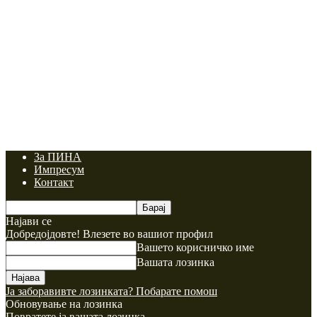
За ПИНА
Импресум
Контакт
Најави се
Добредојдовте! Влезете во вашиот профил
Вашето корисничко име
Вашата лозинка
Ја заборавивте лозинката? Побарате помош
Обновување на лозинка
Повратете ја вашата лозинка