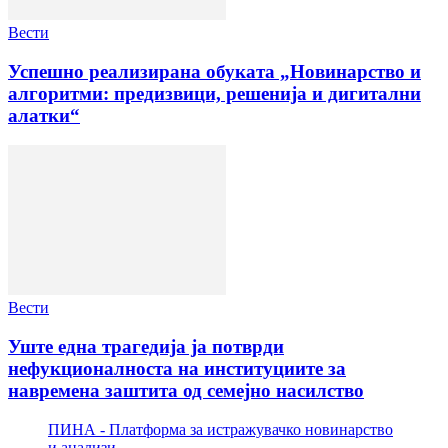
Вести
Успешно реализирана обуката „Новинарство и
алгоритми: предизвици, решенија и дигитални
алатки“
Вести
Уште една трагедија ја потврди
нефукционалноста на институциите за
навремена заштита од семејно насилство
ПИНА - Платформа за истражувачко новинарство
и анализи