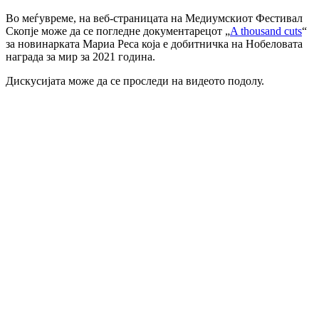
Во меѓувреме, на веб-страницата на Медиумскиот Фестивал
Скопје може да се погледне документарецот „
A thousand cuts
“
за новинарката Мариа Реса која е добитничка на Нобеловата
награда за мир за 2021 година.
Дискусијата може да се проследи на видеото подолу.