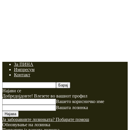
За ПИНА
Импресум
Контакт
Најави се
Добредојдовте! Влезете во вашиот профил
Вашето корисничко име
Вашата лозинка
Ја заборавивте лозинката? Побарате помош
Обновување на лозинка
Повратете ја вашата лозинка