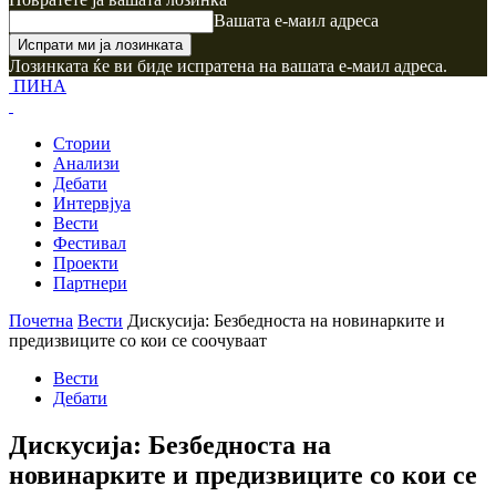
Вашата е-маил адреса
Лозинката ќе ви биде испратена на вашата е-маил адреса.
ПИНА
Стории
Анализи
Дебати
Интервјуа
Вести
Фестивал
Проекти
Партнери
Почетна
Вести
Дискусија: Безбедноста на новинарките и
предизвиците со кои се соочуваат
Вести
Дебати
Дискусија: Безбедноста на
новинарките и предизвиците со кои се