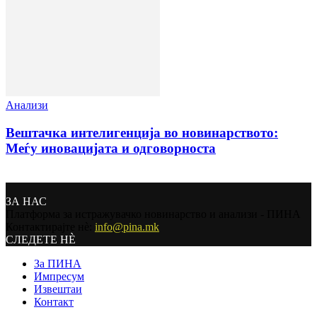
Анализи
Вештачка интелигенција во новинарството:
Меѓу иновацијата и одговорноста
ЗА НАС
Платформа за истражувачко новинарство и анализи - ПИНА
Контактирајте нѐ:
info@pina.mk
СЛЕДЕТЕ НЀ
За ПИНА
Импресум
Извештаи
Контакт