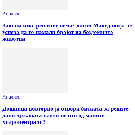
Анализи
Закони има, решение нема: зошто Македонија не
успева да го намали бројот на бездомните
животни
Анализи
Дошница повторно ја отвори битката за реките:
дали државата научи нешто од малите
хидроцентрали?