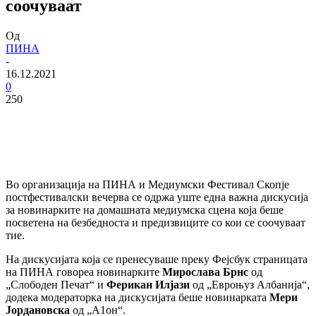
соочуваат
Од
ПИНА
-
16.12.2021
0
250
Во организација на ПИНА и Медиумски Фестивал Скопје
постфестивалски вечерва се одржа уште една важна дискусија
за новинарките на домашната медиумска сцена која беше
посветена на безбедноста и предизвиците со кои се соочуваат
тие.
На дискусијата која се пренесуваше преку Фејсбук страницата
на ПИНА говореа новинарките
Мирослава Брнс
од
„Слободен Печат“ и
Ферикан Илјази
од „Евроњуз Албанија“,
додека модераторка на дискусијата беше новинарката
Мери
Јордановска
од „А1он“.