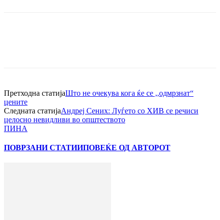
Претходна статија
Што не очекува кога ќе се ,,одмрзнат“
цените
Следната статија
Андреј Сених: Луѓето со ХИВ се речиси
целосно невидливи во општеството
ПИНА
ПОВРЗАНИ СТАТИИ
ПОВЕЌЕ ОД АВТОРОТ