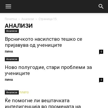
Почетна
Анализи
Страница 15
АНАЛИЗИ
Анализи
Врсничкото насилство тешко се
пријавува од учениците
ПИНА
0
Анализи
Ново полугодие, стари проблеми за
учениците
ПИНА
0
Анализи
Ќе помогне ли вештачката
интелигенција во промената на