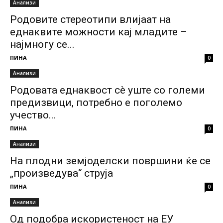
Анализи
Родовите стереотипи влијаат на
еднаквите можности кај младите –
најмногу се...
ПИНА
0
Анализи
Родовата еднаквост сè уште со големи
предизвици, потребно е поголемо
учество...
ПИНА
0
Анализи
На плодни земјоделски површини ќе се
„произведува“ струја
ПИНА
0
Анализи
Од подобра искористеност на ЕУ