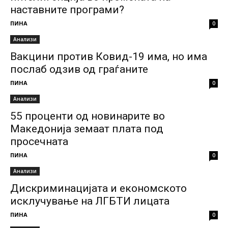
наставните програми?
ПИНА
0
Анализи
Вакцини против Ковид-19 има, но има
послаб одзив од граѓаните
ПИНА
0
Анализи
55 проценти од новинарите во
Македонија земаат плата под
просечната
ПИНА
0
Анализи
Дискриминацијата и економското
исклучување на ЛГБТИ лицата
ПИНА
0