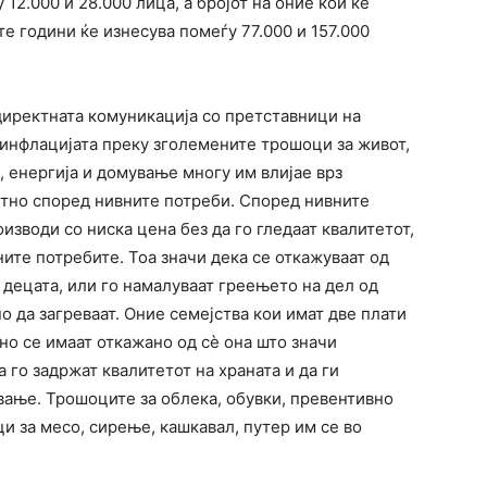
12.000 и 28.000 лица, а бројот на оние кои ќе
е години ќе изнесува помеѓу 77.000 и 157.000
директната комуникација со претставници на
 инфлацијата преку зголемените трошоци за живот,
, енергија и домување многу им влијае врз
тно според нивните потреби. Според нивните
оизводи со ниска цена без да го гледаат квалитетот,
ите потребите. Тоа значи дека се откажуваат од
 децата, или го намалуваат греењето на дел од
 да загреваат. Оние семејства кои имат две плати
о се имаат откажано од сѐ она што значи
а го задржат квалитетот на храната и да ги
ање. Трошоците за облека, обувки, превентивно
ци за месо, сирење, кашкавал, путер им се во