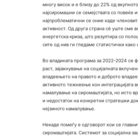
многу висок и е близу до 22% од вкупното
најсиромашни се семејствата со повеќе и
најпроблематични се оние каде членовит
активност. Од друга страна сѐ уште сме 
енергетска криза, што резултира со полош
сите од нив ги гледаме статистички како
Во владината програма за 2022-2024 се 
раст, зајакнување на социјалната вклучен
владеењето на правото и доброто владее
активното тежнеење кон интеграцијата в
намалување на сиромаштијата, но исто вр
и недостаток на конкретни стратешки док
нејзиното намалување.
Некаде помеѓу е одговорот кои се главн
сиромаштијата. Системот за социјална за