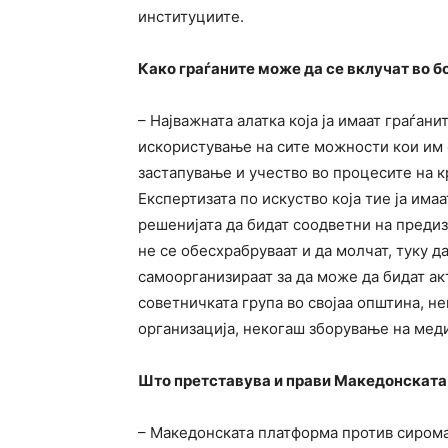
институциите.
Како граѓаните може да се вклучат во 
– Најважната алатка која ја имаат граѓан
искористување на сите можности кои им 
застапување и учество во процесите на 
Експертизата по искуство која тие ја има
решенијата да бидат соодветни на предиз
не се обесхрабруваат и да молчат, туку д
самоорганизираат за да може да бидат ак
советничката група во својаа општина, н
организација, некогаш зборување на мед
Што претставува и прави Македонската
– Македонската платформа против сиромаш