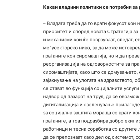
Какви владини политики се потребни за
– Владата треба да го врати фокусот кон
приоритет и според новата Стратегија за
и механизми кои ќе поврзуваат, следат, 
меѓусекторско ниво, за да може истоврем
граѓаните кон сиромаштија, но и да прев
реорганизација на одговорностите за пр
сиромаштијата, како што се домувањето, 
зајакнување на улогата на здравството, о
се стават во функција социјалните услуги
надвор од пазарот на труд, да се овозмож
дигитализација и озеленување прилагоде
за социјална заштита мора да се врати ко
граѓаните, а тоа подразбира добро екипи
работници и тесна соработка со другите 
да се препознаат како дел од системот, 