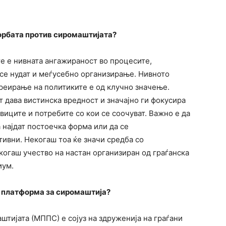
борбата против сиромаштијата?
ите е нивната ангажираност во процесите,
се нудат и меѓусебно организирање. Нивното
креирање на политиките е од клучно значење.
ат дава вистинска вредност и значајно ги фокусира
виците и потребите со кои се соочуват. Важно е да
а најдат постоечка форма или да се
тивни. Некогаш тоа ќе значи средба со
екогаш учество на настан организиран од граѓанска
иум.
 платформа за сиромаштија?
тијата (МППС) е сојуз на здруженија на граѓани