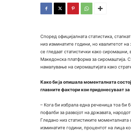
Според официјалната статистика, стапкат
низ изминатите години, но квалитетот на 
се гледаат статистички како сиромашни, 
Македонска платформа за сиромаштија. Сп
намалување на сиромаштијата како страт
Како би ја опишала моменталната состој
главните фактори кои придонесуваат за
– Кога би избрала една реченица тоа би
пофалби за развојот на државата, народот
Гледано низ статистиките моменталната с
изминатите години, процентот на лица ко