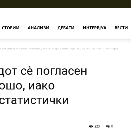
СТОРИИ
АНАЛИЗИ
ДЕБАТИ
ИНТЕРВЈУА
ВЕСТИ
асен дека живее полошо, иако сиромаштијата статистички стагнира
дот сѐ погласен
ошо, иако
статистички
223
0