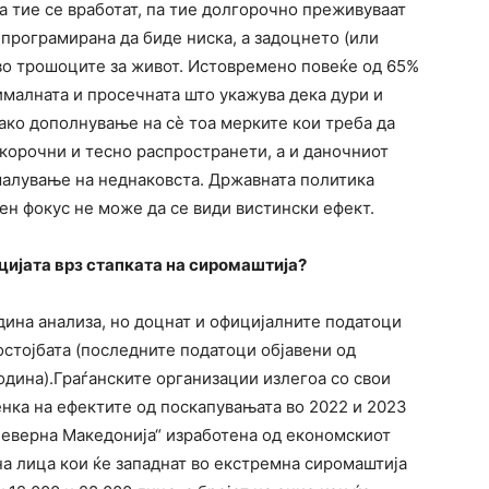
 тие се вработат, па тие долгорочно преживуваат
 програмирана да биде ниска, а задоцнето (или
во трошоците за живот. Истовремено повеќе од 65%
ималната и просечната што укажува дека дури и
ако дополнување на сѐ тоа мерките кои треба да
корочни и тесно распространети, а и даночниот
малување на неднаковста. Државната политика
тен фокус не може да се види вистински ефект.
цијата врз стапката на сиромаштија?
адина анализа, но доцнат и официјалните податоци
остојбата (последните податоци објавени од
година).Граѓанските организации излегоа со свои
енка на ефектите од поскапувањата во 2022 и 2023
Северна Македонија“ изработена од економскиот
а лица кои ќе западнат во екстремна сиромаштија