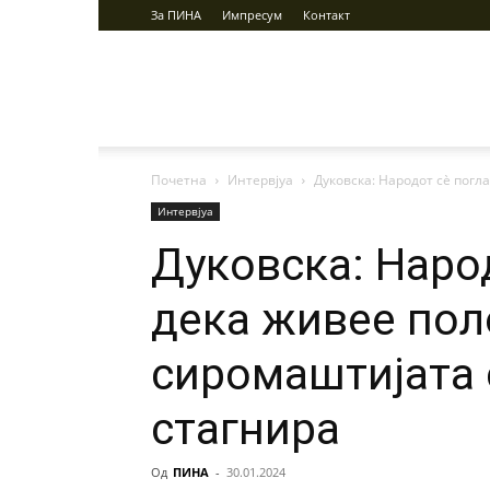
За ПИНА
Импресум
Контакт
ПИНА
Почетна
Интервјуа
Дуковска: Народот сѐ погл
Интервјуа
Дуковска: Наро
дека живее пол
сиромаштијата 
стагнира
Од
ПИНА
-
30.01.2024