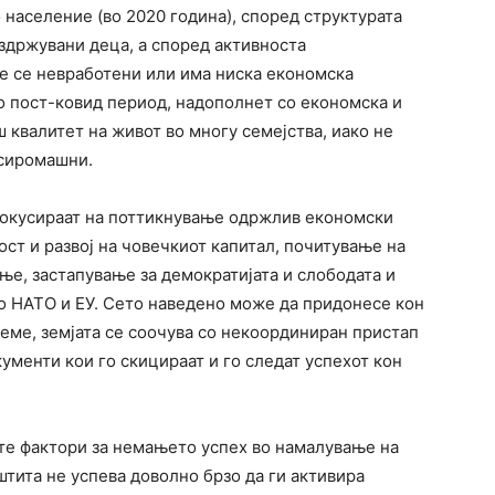
 население (во 2020 година), според структурата
здржувани деца, а според активноста
е се невработени или има ниска економска
во пост-ковид период, надополнет со економска и
 квалитет на живот во многу семејства, иако не
 сиромашни.
фокусираат на поттикнување одржлив економски
ост и развој на човечкиот капитал, почитување на
ње, застапување за демократијата и слободата и
о НАТО и ЕУ. Сето наведено може да придонесе кон
еме, земјата се соочува со некоординиран пристап
ументи кои го скицираат и го следат успехот кон
ите фактори за немањето успех во намалување на
штита не успева доволно брзо да ги активира