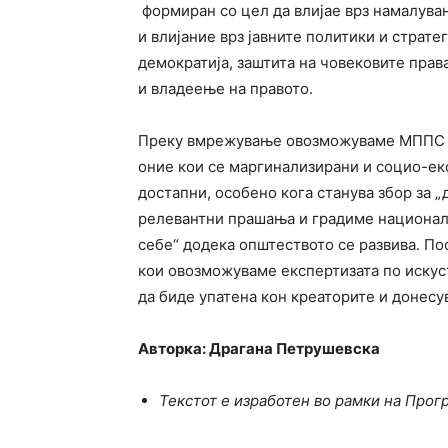
формиран со цел да влијае врз намалува
и влијание врз јавните политики и страте
демократија, заштита на човековите прав
и владеење на правото.
Преку вмрежување овозможуваме МППС да
оние кои се маргинализирани и социо-ек
достапни, особено кога станува збор за „
релевантни прашања и градиме национална
себе“ додека општеството се развива. П
кои овозможуваме експертизата по искуст
да биде упатена кон креаторите и донесу
Авторка: Драгана Петрушевска
Текстот е изработен во рамки на Прог