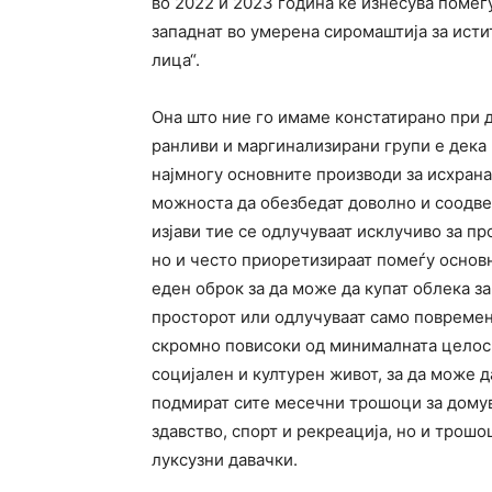
во 2022 и 2023 година ќе изнесува помеѓу 
западнат во умерена сиромаштија за истит
лица“.
Она што ние го имаме констатирано при 
ранливи и маргинализирани групи е дека
најмногу основните производи за исхрана
можноста да обезбедат доволно и соодве
изјави тие се одлучуваат исклучиво за пр
но и често приоретизираат помеѓу основн
еден оброк за да може да купат облека за
просторот или одлучуваат само повремено
скромно повисоки од минималната целосн
социјален и културен живот, за да може д
подмират сите месечни трошоци за домув
здавство, спорт и рекреација, но и трошо
луксузни давачки.