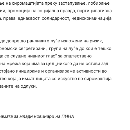
ње на сиромаштијата преку застапување, лобирање
гии, промоција на социјална правда, партиципативна
а. права, еднаквост, солидарност, недискриминација
 допре до ранливите луѓе изложени на ризик,
ономски сегрегирани, групи на луѓе до кои е тешко
да се слушне нивниот глас“ за општествено
 мрежа која има за цел „никого да не остави зад
остојано иницираме и организираме активности во
во која ја имаат лицата со искуство во сиромаштија
вачите на одлуки.
рамата за млади новинари на ПИНА