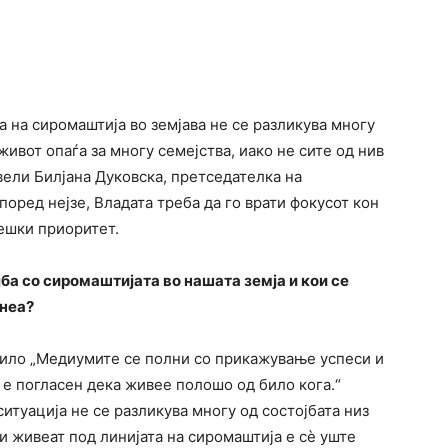
а на сиромаштија во земјава не се разликува многу
живот опаѓа за многу семејства, иако не сите од нив
вели Билјана Дуковска, претседателка на
оред нејзе, Владата треба да го врати фокусот кон
ешки приоритет.
ба со сиромаштијата во нашата земја и кои се
 неа?
 било „Медиумите се полни со прикажување успеси и
 е погласен дека живее полошо од било кога.“
итуација не се разликува многу од состојбата низ
и живеат под линијата на сиромаштија е сѐ уште