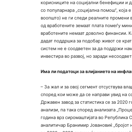
корисниците на социјални бенефиции и да
со популарнара „социјална помош“, која е
воопшто) не ги следи реалните промени 
од вработените земаат плата помеѓу мин
вработените немаат доволно финансии. К
дадат поддршка за подобар живот се крат
систем не е соодветен за да поддржи на
инвестира во развој, но заради несоодве
Има ли податоци за влијанието на инфла
– За жал и за овој сегмент отсуствува вл
според кои може да се направи увид на с
Државен завод за статистика се за 2020 
анализи, па така според анализата „Проц
година врз сиромаштијата во Република 
аналитичар Бранимир Јовановиќ „бројот н