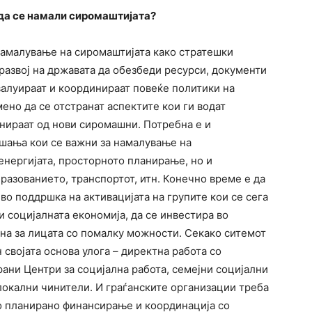
 да се намали сиромаштијата?
 намалување на сиромаштијата како стратешки
 развој на државата да обезбеди ресурси, документи
евалуираат и координираат повеќе политики на
ено да се отстранат аспектите кои ги водат
енираат од нови сиромашни. Потребна е и
ашања кои се важни за намалување на
енергијата, просторното планирање, но и
бразованието, транспортот, итн. Конечно време е да
 во поддршка на активацијата на групите кои се сега
и социјалната економија, да се инвестира во
на за лицата со помалку можности. Секако ситемот
н својата основа улога – директна работа со
рани Центри за социјална работа, семејни социјални
локални чинители. И граѓанските организации треба
со планирано финансирање и координација со