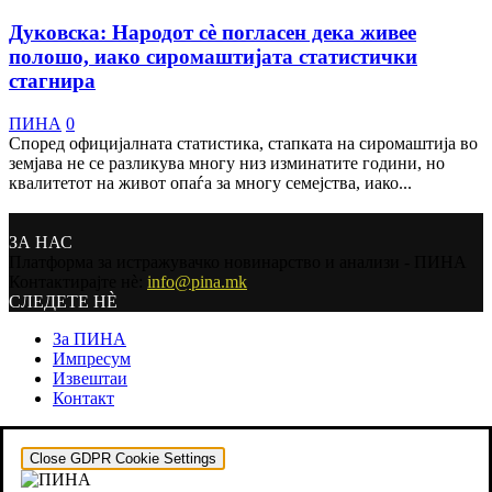
Дуковска: Народот сѐ погласен дека живее
полошо, иако сиромаштијата статистички
стагнира
ПИНА
0
Според официјалната статистика, стапката на сиромаштија во
земјава не се разликува многу низ изминатите години, но
квалитетот на живот опаѓа за многу семејства, иако...
ЗА НАС
Платформа за истражувачко новинарство и анализи - ПИНА
Контактирајте нѐ:
info@pina.mk
СЛЕДЕТЕ НЀ
За ПИНА
Импресум
Извештаи
Контакт
Close GDPR Cookie Settings