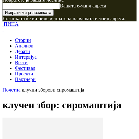
Вашата е-маил адреса
Лозинката ќе ви биде испратена на вашата е-маил адреса.
ПИНА
Стории
Анализи
Дебати
Интервјуа
Вести
Фестивал
Проекти
Партнери
Почетна
клучни зборови
сиромаштија
клучен збор: сиромаштија