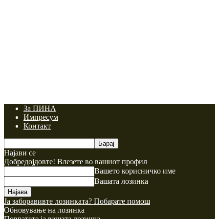
За ПИНА
Импресум
Контакт
Најави се
Добредојдовте! Влезете во вашиот профил
Вашето корисничко име
Вашата лозинка
Ја заборавивте лозинката? Побарате помош
Обновување на лозинка
Повратете ја вашата лозинка