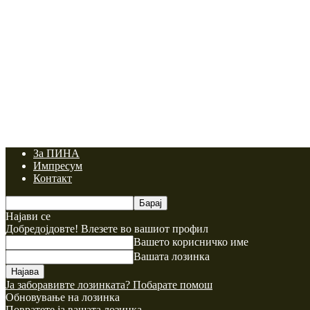
За ПИНА
Импресум
Контакт
Најави се
Добредојдовте! Влезете во вашиот профил
Вашето корисничко име
Вашата лозинка
Ја заборавивте лозинката? Побарате помош
Обновување на лозинка
Повратете ја вашата лозинка