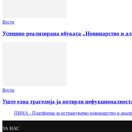
Вести
Успешно реализирана обуката „Новинарство и ал
Вести
Уште една трагедија ја потврди нефукционалноста
ПИНА - Платформа за истражувачко новинарство и анал
ЗА НАС