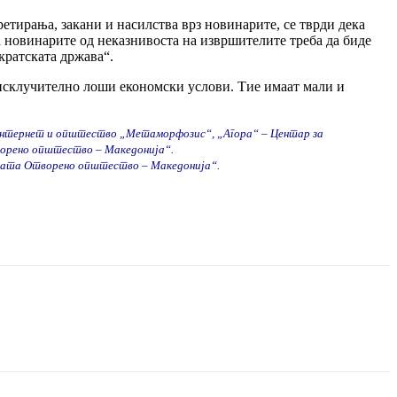
етирања, закани и насилства врз новинарите, се тврди дека
а новинарите од неказнивоста на извршителите треба да биде
кратската држава“.
д исклучително лоши економски услови. Тие имаат мали и
 интернет и општество „Метаморфозис“, „Агора“ – Центар за
ворено општество – Македонија“.
ијата Отворено општество – Македонија“.