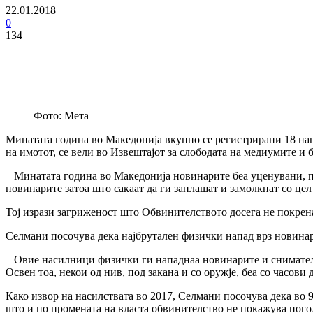
22.01.2018
0
134
Фото: Мета
Минатата година во Македонија вкупно се регистрирани 18 нап
на имотот, се вели во Извештајот за слободата на медиумите и
– Минатата година во Македонија новинарите беа уценувани, п
новинарите затоа што сакаат да ги заплашат и замолкнат со цел
Тој изрази загриженост што Обвинителството досега не покрен
Селмани посочува дека најбрутален физички напад врз новинар
– Овие насилници физички ги нападнаа новинарите и сниматели
Освен тоа, некои од нив, под закана и со оружје, беа со часо
Како извор на насилствата во 2017, Селмани посочува дека в
што и по промената на власта обвинителство не покажува пого