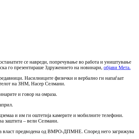
 останатите се навреди, попречување во работа и уништување
неска го презентираше Здружението на новинари,
објави Мета.
предавници. Насилниците физички и вербално ги напаѓаат
дателот на ЗНМ, Насер Селмани.
инарите и говор на омраза.
април.
дземаа и им ги оштетија камерите и мобилните телефони.
ква заштита – вели Селмани.
ната власт предводена од ВМРО-ДПМНЕ. Според него загрижува