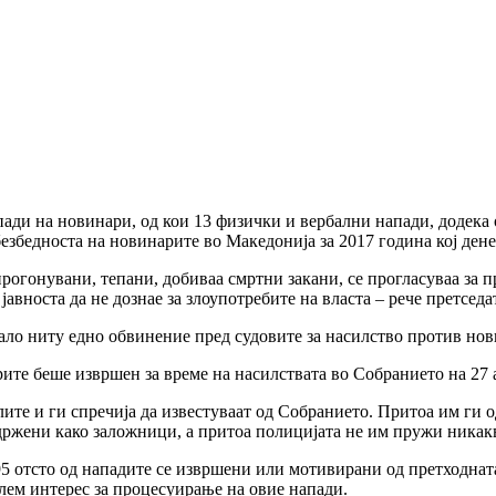
ади на новинари, од кои 13 физички и вербални напади, додека
 безбедноста на новинарите во Македонија за 2017 година кој де
рогонувани, тепани, добиваа смртни закани, се прогласуваа за 
 јавноста да не дознае за злоупотребите на власта – рече претсе
ало ниту едно обвинение пред судовите за насилство против нов
ите беше извршен за време на насилствата во Собранието на 27 
те и ги спречија да известуваат од Собранието. Притоа им ги о
ви држени како заложници, а притоа полицијата не им пружи ника
о 95 отсто од нападите се извршени или мотивирани од претход
лем интерес за процесуирање на овие напади.