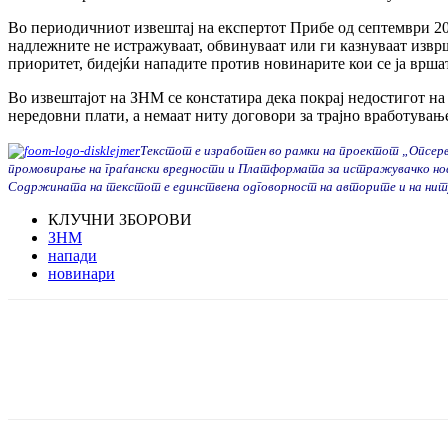
Во периодичниот извештај на експертот Прибе од септември 201
надлежните не истражуваат, обвинуваат или ги казнуваат изврш
приоритет, бидејќи нападите против новинарите кои се ја врша
Во извештајот на ЗНМ се констатира дека покрај недостигот н
нередовни плати, а немаат ниту договори за трајно вработувањ
Текстот е изработен во рамки на проектот „Опсер
промовирање на граѓански вредности и Платформата за истражувачко но
Содржината на текстот е единствена одговорност на авторите и на ниту
КЛУЧНИ ЗБОРОВИ
ЗНМ
напади
новинари