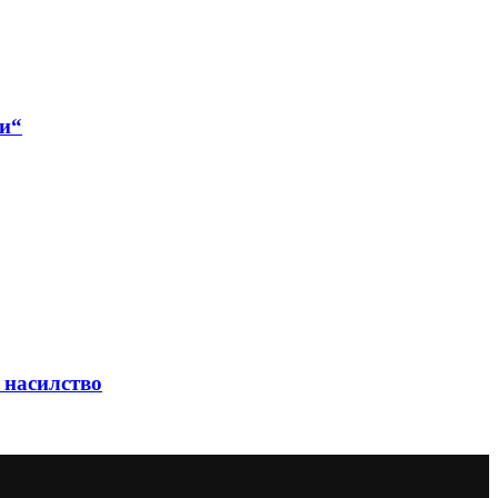
ки“
 насилство