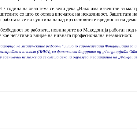
7 година на оваа тема се вели дека „Иако има извештаи за малтр
ителите со што се остава впечаток на неказнивост. Заштитата н
т работата се во суштина напад врз основните вредности на демо
а безбедност во работата, новинарите во Македонија работат по
е кое негативно влијае на нивната професионална независност.
ваторија на медиумските реформи“, што го спроведуваат Фондацијата за
винарство и анализи (ПИНА), со финансиска поддршка од „Фондацијата От
 еден начин не може да се смета дека ги одразува гледиштата на „Фондац