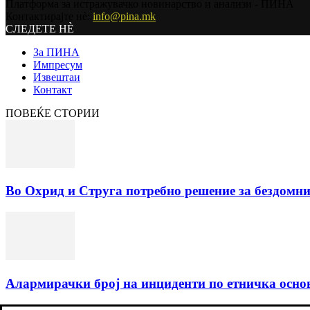
Платформа за истражувачко новинарство и анализи - ПИНА
Контактирајте нѐ:
info@pina.mk
СЛЕДЕТЕ НЀ
За ПИНА
Импресум
Извештаи
Контакт
ПОВЕЌЕ СТОРИИ
Во Охрид и Струга потребно решение за бездомн
Алармирачки број на инциденти по етничка основ