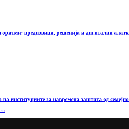
горитми: предизвици, решенија и дигитални алат
 на институциите за навремена заштита од семејно
изи