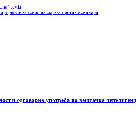
дна“ земја
 пријавите за говор на омраза против новинари
ост и одговорна употреба на вештачка интелигенц