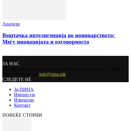
Анализи
Вештачка интелигенција во новинарството:
Меѓу иновацијата и одговорноста
ЗА НАС
Платформа за истражувачко новинарство и анализи - ПИНА
Контактирајте нѐ:
info@pina.mk
СЛЕДЕТЕ НЀ
За ПИНА
Импресум
Извештаи
Контакт
ПОВЕЌЕ СТОРИИ