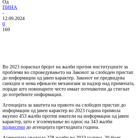
Од
ПИНА
-
12.09.2024
0
169
Во 2023 пораснал бројот на жалби против институциите за
проблеми во спроведувањето на Законот за слободен пристап
до информации од јавен карактер. Законот не предвидува
санкции и нема ефикасен механизам за надзор над примената,
поради што новинарите често имаат потешкотии да стигнат
до потребните информации.
Агенцијата за заштита на правото на слободен пристап до
информации од јавен карактер во 2023 година примила
вкупно 453 жалби против иматели на информации од јавен
карактер, што е зголемување во однос на 343 жалби
поднесени
до агенцијата претходната година.
Агенцијата уважила 278 жалби во 2023 година, 20 биле