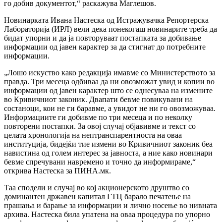
го добив документот,“ раскажува Маглешов.
Новинарката Ивана Настеска од Истражувачка Репортерска
Лабораторија (ИРЛ) вели дека понекогаш новинарите треба да
бидат упорни и да ја повторуваат постапката за добивање
информации од јавен карактер за да стигнат до потребните
информации.
„Лошо искуство како редакција имавме со Министерството за
правда. Три месеца одбиваа да ни овозможат увид и копии во
информации од јавен карактер што се однесуваа на измените
во Кривичниот законик. Двапати бевме повикувани на
состаноци, кои не ги баравме, а увидот не ни го овозможуваа.
Информациите ги добивме по три месеца и по неколку
повторени постапки. За овој случај објавивме и текст со
целата хронологија на нептранспарентноста на оваа
институција, бидејќи тие измени во Кривичниот законик беа
навистина од голем интерес за јавноста, а ние како новинари
бевме спречувани навремено и точно да информираме,“
открива Настеска за ПИНА.мк.
Таа сподели и случај во кој акционерското друштво со
доминантен државен капитал ГТЦ барало печатење на
прашања и барање за информации и лично носење во нивната
архива. Настеска била упатена на оваа процедура по упорно