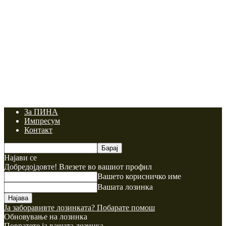
За ПИНА
Импресум
Контакт
Најави се
Добредојдовте! Влезете во вашиот профил
Вашето корисничко име
Вашата лозинка
Ја заборавивте лозинката? Побарате помош
Обновување на лозинка
Повратете ја вашата лозинка