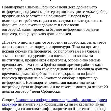
Новинарката Симона Србиноска вели дека добивањето
информација од јавен карактер од институциите може да биде
предизвик во работата на новинарите. Според нејзе,
новинарите треба често да ги потсетуваат институциите за
барањата, а понекогаш добиваат и нецелосни
одговори.Самиот процес за барање информации од јавен
карактер, го оценува како долг и сложен.
„Повеќето институции се отворени за соработка, сепак треба
да се поедностават одредени процедури. Така на пример,
поради сложената процедура, со пополнување на барање,
земање потпис од уредници и одење лично во самата
институција, предизвикот е преголем, особено ако земеме
предвид дека има голем број на новинари кои работат како
фриленсери. Исто така како предизвик би ја посочила долгата
временска рамка за добивање на информации од јавен
карактер предвидена во Законот за слободен пристап до
информации. Новинарите понекогаш навистина имаат
потреба од брзи информации и не секогаш можат да чекаат 20
дена за одговор,“ вели Србиноска.
Според
Законот за слободен пристап до информации од јавен
карактер
имателите на информации од јавен карактер имаат
обврска да ги достават информациите до барателот во рок од