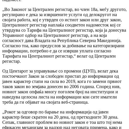
„Во Законот за Централен регистар, во член 18а, меѓу другото,
регулирано е дека за извршените услуги од делокругот на
својата работа, кој е утврден со истиот закон или друг закон,
Централниот регистар наплаќа соодветен надоместок кој се
утврдува со Тарифа на Централниот регистар, која ја донесува
Управниот одбор на Централниот регистар, а на која
согласност дава Владата на Република Северна Македонија.
Согласно тоа, како предуслов за добивање на категоризирани
информации, потребно е да се изврши уплата согласно
Тарифата на Централниот регистар,“ велат од Централен
регистар.
Од Центарот за управување со промени (ЦУП), велат дека
постоечкиот Закон за слободен пристап до информации од
јавен карактер стапи на сила во 2019, кога го замени првиот
таков закон во земјава донесен во 2006 година. Според нив,
новиот закон опфаќа многу поголем број на институции и
наведува целосна листа на информации кои сите иматели
треба да ги објават на својата веб-страница.
„Рокот за одговор по барање на информација од јавен
карактер беше скратен на 20 дена, од претходните 30 дена.
Сепак, главниот проблем во новиот закон е тоа што тој нема
ефикасен механизам за надзор над неговата примена, како и