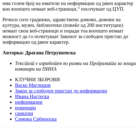
има голем број на иматели на информации од јавен карактер
кои воопшто немаат веб-страници,“ посочуваат од ЦУП.
Речиси сите градинки, здравствени домови, домови на
култура, музеи, библиотеки (повеќе од 200 институции)
немаат свои веб-страници и поради тоа воопшто немаат
можност да го почитуваат Законот за слободен пристап до
информации од јавен карактер.
Авторка: Драгана Петрушевска
Текстот е изработен во рамки на Програмата за млади
новинари на ПИНА
КЛУЧНИ ЗБОРОВИ
Васко Маглешов
Закон за слободен пристап до информации
Ивана Настеска
информации
новинари
санкции
Симона Србиноска