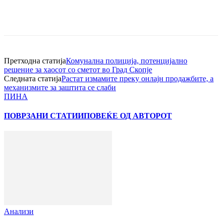
Претходна статија
Комунална полиција, потенцијално
решение за хаосот со сметот во Град Скопје
Следната статија
Растат измамите преку онлајн продажбите, а
механизмите за заштита се слаби
ПИНА
ПОВРЗАНИ СТАТИИ
ПОВЕЌЕ ОД АВТОРОТ
Анализи