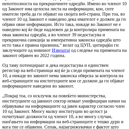
непотполноста на прекршочните одредби. Имено во членот 10
од Законот има целосна листа на информации, кои, сите
иматели треба да ги објават на својата веб-страна. При тоа, во
членот 10 од Законот е наведено дека имателот е должен да ги
објави овие информации. Исто така, никаде во Законот не е
наведено кој ќе биде надлежен да ја контролира примената на
оваа законска одредба, а во членот 39 недостасува и
прекршочна санкција за императивна законска одредба што
исто така е правна празнина,“ велат од ЦУП, цитирајќи ги
заклучоците од нивниот
Извештај
од следење на примената на
законот објавен во 2022 година.
Од таму потенцираат и дека недостасува и единствен
регистар на веб-страници кој ќе ја следи примената на членот
10, а никаде во законот нема законска обврска за контрола на
веб-страниците на институциите кои се должни да ги објават
информациите наведени во законот.
„Покрај тоа, со исклучок на повеќето министерства,
институциите од јавниот сектор немаат унифициран начин на
објавување на информациите од јавен карактер согласно член
10 од Законот. Многу малку институции во целост ја
почитуваат должноста од членот 10, а во многу случаи,
наоѓањето на информации на веб-страниците е тешко дури и
кога тие се објавени. Сепак, најзагрижувачки е фактот што