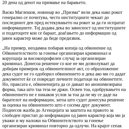
20 дена од денот на примање на барањето.
Васко Маглешов, новинар во „Призма“ вели дека иако рокот
генерално се почитува, често институциите чекаат до
последниот ден пред истекувањето на рокот за да ги испратат
информациите. Тој додава дека во зависност од институциите
и податоците кои се бараат, доаѓањето до информации од
јавен карактер може да биде предизвик.
„На пример, неодамна побарав копија од обвинение од
Обвинителството за гонење организиран кримиинал и
корупција за високопрофилен случај за организиран
криминал. Донесоа решение со кое не ми дозволуваат да
добијам примерок од обвинителниот акт, со образложение
дека судот не го одоборил обвинението и дека ако ми го дадат
документот ќе се повредат личните податоци на обвинетите.
Но, праксата е, обвиненијата да се даваат во анонимизирана
форма, така што таа теза не држи. Освен тоа, одобрувањето на
обвинението не е никаков услов за тоа да не му се даде на
барателот на информации, затоа што судот донесува решение
за оценка на обвинението што е сосема друг документ.
Поднесов жалба до Агенцијата за заштита на правото за
слободен пристап до информации од јавен карактер која ми ја
уважи и му наложи на Обвинителството за гонење
организиран криминал повторно да одлучи. На крајот сепак