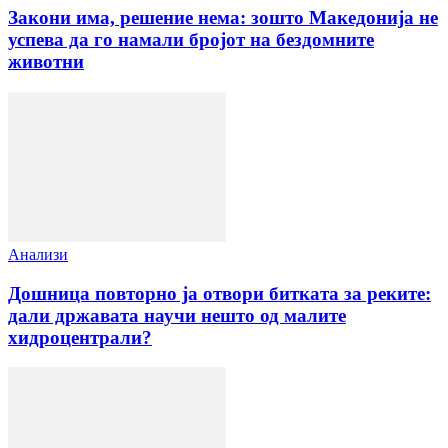
Закони има, решение нема: зошто Македонија не
успева да го намали бројот на бездомните
животни
Анализи
Дошница повторно ја отвори битката за реките:
дали државата научи нешто од малите
хидроцентрали?