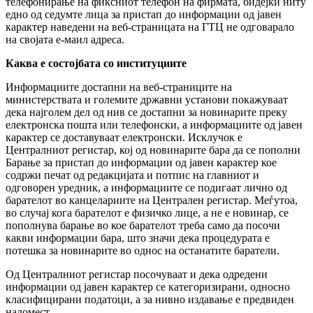
телефонирање на фиксниот телефон на фирмата, бидејќи ниту
едно од седумте лица за пристап до информации од јавен
карактер наведени на веб-страницата на ГТЦ не одговарало
на својата е-маил адреса.
Каква е состојбата со институциите
Информациите достапни на веб-страниците на
министерствата и големите државни установи покажуваат
дека најголем дел од нив се достапни за новинарите преку
електронска пошта или телефонски, а информациите од јавен
карактер се доставуваат електронски. Исклучок е
Централниот регистар, кој од новинарите бара да се пополни
Барање за пристап до информации од јавен карактер кое
содржи печат од редакцијата и потпис на главниот и
одговорен уредник, а информациите се подигаат лично од
барателот во канцелариите на Централен регистар. Меѓутoa,
во случај кога барателот е физичко лице, а не е новинар, се
пополнува барање во кое барателот треба само да посочи
какви информации бара, што значи дека процедурата е
потешка за новинарите во однос на останатите баратели.
Од Централниот регистар посочуваат и дека одредени
информации од јавен карактер се категоризирани, односно
класифицирани податоци, а за нивно издавање е предвиден
надомест.