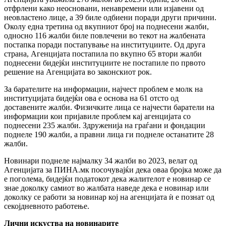
отфрлени како неосновани, ненавремени или изјавени од
неовластено лице, а 39 биле одбиени поради други причини.
Околу една третина од вкупниот број на поднесени жалби,
односно 116 жалби биле повлечени во текот на жалбената
постапка поради постапување на институциите. Од друга
страна, Агенцијата постапила по вкупно 65 втори жалби
поднесени бидејќи институциите не постапиле по првото
решение на Агенцијата во законскиот рок.
За барателите на информации, најчест проблем е молк на
институцијата бидејќи ова е основа на 61 отсто од
доставените жалби. Физичките лица се најчести баратели на
информации кои пријавиле проблем кај агенцијата со
поднесени 235 жалби. Здруженија на граѓани и фондации
поднеле 190 жалби, а правни лица ги поднеле останатите 28
жалби.
Новинари поднеле најмалку 34 жалби во 2023, велат од
Агенцијата за ПИНА.мк посочувајќи дека оваа бројка може да
е поголема, бидејќи податокот дека жалителот е новинар се
знае доколку самиот во жалбата наведе дека е новинар или
доколку се работи за новинар кој на агенцијата ѝ е познат од
секојдневното работење.
Лични искуства на новинарите