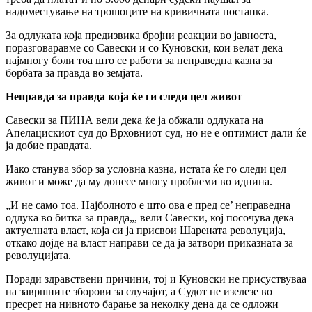
надоместување на трошоците на кривичната постапка.
За одлуката која предизвика бројни реакции во јавноста,
поразговаравме со Савески и со Куновски, кои велат дека
најмногу боли тоа што се работи за неправедна казна за
борбата за правда во земјата.
Неправда за правда која ќе ги следи цел живот
Савески за ПИНА вели дека ќе ја обжали одлуката на
Апелацискиот суд до Врховниот суд, но не е оптимист дали ќе
ја добие правдата.
Иако станува збор за условна казна, истата ќе го следи цел
живот и може да му донесе многу проблеми во иднина.
„И не само тоа. Најболното е што ова е пред се’ неправедна
одлука во битка за правда„, вели Савески, кој посочува дека
актуелната власт, која си ја присвои Шарената револуција,
откако дојде на власт направи се да ја затвори приказната за
револуцијата.
Поради здравствени причини, тој и Куновски не присуствуваа
на завршните зборови за случајот, а Судот не изелезе во
пресрет на нивното барање за неколку дена да се одложи