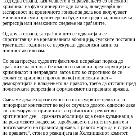
„Од една страна, казнувањето и справувањето со високиот
криминал на функционерите оди бавно, доведувајќи до
застареност на кривичното гонење за дела кои вклучуваат
милионски суми проневерени буџетски средства, политичка
репресија или незаконито следење на граѓаните.
Од друга страна, за граѓани што се одважија и се
спротиставија на криминалната аболиција, судските постапки
траат шест години и се изрекуваат драконски казни за
нивниот активизам.
Со оваа пресуда судовите фактички испраќаат порака до
граѓаните да останат безгласни и пасивни пред корупцијата,
криминалот и неправдата, затоа што во спротивно ќе се
соочат со кривичен прогон во кој повисоката цел –
демократијата и владеењето на правото, треба да отстапи пред
политичката репресија и формализмот на правната држава.
Сметаме дека е поразително тоа што судовите целосно го
игнорираат контекстот во кој се случило делото, односно дека
ги занемаруваат причините за граѓанскиот револт во
критичниот ден – срамната аболиција која беше кулминација
на режимското владеење, заробувањето на институциите и
погазувањето на правната држава. Правото мора да ѝ служи
на правдата“, стои во реакцијата на Хелсиншкиот комитет.