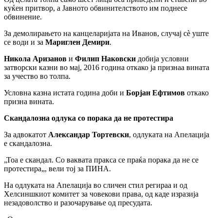
куќен притвор, а Јавното обвинителството им поднесе
обвинение.
За демолирањето на канцеларијата на Иванов, случај сè уште
се води и за
Мариглен Демири
.
Никола Аризанов
и
Филип Наковски
добија условни
затворски казни во мај, 2016 година откако ја признаа вината
за учество во толпа.
Условна казна истата година доби и
Борјан Ефтимов
откако
призна вината.
Скандалозна одлука со порака да не протестира
За адвокатот
Александар Тортевски
, одлуката на Апелација
е скандалозна.
„Тоа е скандал. Со ваквата пракса се праќа порака да не се
протестира„, вели тој за ПИНА.
На одлуката на Апелација во сличен стил регираа и од
Хелсиншкиот комитет за човекови права, од каде изразија
незадоволство и разочарување од пресудата.