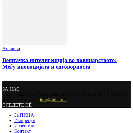
Анализи
Вештачка интелигенција во новинарството:
Меѓу иновацијата и одговорноста
ЗА НАС
Платформа за истражувачко новинарство и анализи - ПИНА
Контактирајте нѐ:
info@pina.mk
СЛЕДЕТЕ НЀ
За ПИНА
Импресум
Извештаи
Контакт