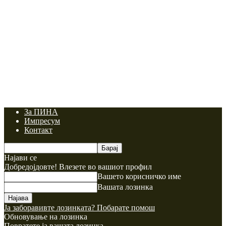
За ПИНА
Импресум
Контакт
Најави се
Добредојдовте! Влезете во вашиот профил
Вашето корисничко име
Вашата лозинка
Ја заборавивте лозинката? Побарате помош
Обновување на лозинка
Повратете ја вашата лозинка