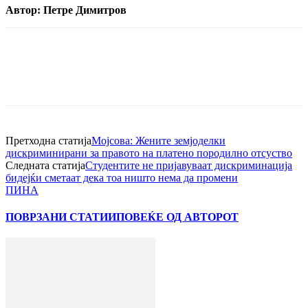
Автор: Петре Димитров
Претходна статија
Мојсова: Жените земјоделки
дискриминирани за правото на платено породилно отсуство
Следната статија
Студентите не пријавуваат дискриминација
бидејќи сметаат дека тоа ништо нема да промени
ПИНА
ПОВРЗАНИ СТАТИИ
ПОВЕЌЕ ОД АВТОРОТ