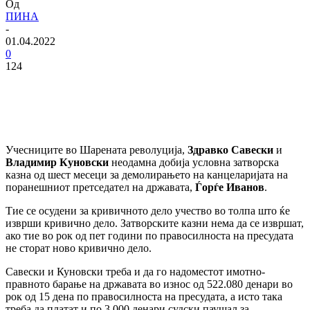
Од
ПИНА
-
01.04.2022
0
124
Учесниците во Шарената револуција,
Здравко Савески
и
Владимир Куновски
неодамна добија условна затворска
казна од шест месеци за демолирањето на канцеларијата на
поранешниот претседател на државата,
Ѓорѓе Иванов
.
Тие се осудени за кривичното дело учество во толпа што ќе
изврши кривично дело. Затворските казни нема да се извршат,
ако тие во рок од пет години по правосилноста на пресудата
не сторат ново кривично дело.
Савески и Куновски треба и да го надоместот имотно-
правното барање на државата во износ од 522.080 денари во
рок од 15 дена по правосилноста на пресудата, а исто така
треба да платат и по 3.000 денари судски паушал за