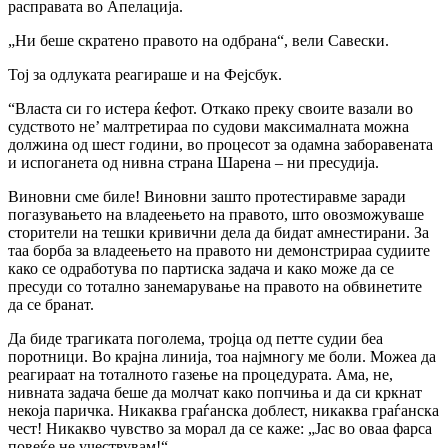
расправата во Апелација.
„Ни беше скратено правото на одбрана“, вели Савески.
Тој за одлуката реагираше и на Фејсбук.
“Власта си го истера ќефот. Откако преку своите вазали во
судството не’ малтретираа по судови максималната можна
должина од шест години, во процесот за одамна заборавената
и испоганета од нивна страна Шарена – ни пресудија.
Виновни сме биле! Виновни зашто протестиравме заради
погазувањето на владеењето на правото, што овозможуваше
сторители на тешки кривични дела да бидат амнестирани. За
таа борба за владеењето на правото ни демонстрираа судиите
како се одработува по партиска задача и како може да се
пресуди со тотално занемарување на правото на обвинетите
да се бранат.
Да биде трагиката поголема, тројца од петте судии беа
поротници. Во крајна линија, тоа најмногу ме боли. Можеа да
реагираат на тоталното газење на процедурата. Ама, не,
нивната задача беше да молчат како попчиња и да си кркнат
некоја паричка. Никаква граѓанска доблест, никаква граѓанска
чест! Никакво чувство за морал да се каже: „Јас во оваа фарса
повеќе не учествувам!“