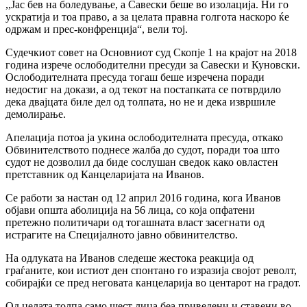
,,Јас бев на боледување, а Савески беше во изолација. Ни го
ускратија и тоа право, а за целата правна голгота наскоро ќе
одржам и прес-конфренција“, вели тој.
Судечкиот совет на Основниот суд Скопје 1 на крајот на 2018
година изрече ослободителни пресуди за Савески и Куновски.
Ослободителната пресуда тогаш беше изречена поради
недостиг на докази, а од текот на постапката се потврдило
дека двајцата биле дел од толпата, но не и дека извршиле
демолирање.
Апелација потоа ја укина ослободителната пресуда, откако
Обвинителството поднесе жалба до судот, поради тоа што
судот не дозволил да биде сослушан сведок како овластен
претставник од Канцеларијата на Иванов.
Се работи за настан од 12 април 2016 година, кога Иванов
објави општа аболиција на 56 лица, со која опфатени
претежно политичари од тогашната власт засегнати од
истрагите на Специјалното јавно обвинителство.
На одлуката на Иванов следеше жестока реакција од
граѓаните, кои истиот ден спонтано го изразија својот револт,
собирајќи се пред неговата канцеларија во центарот на градот.
Од целата толпа само шест лица беа приведени и ставени во