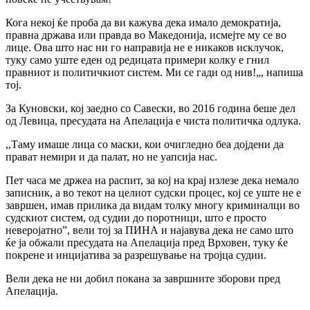
Кога некој ќе проба да ви кажува дека имало демократија,
правна држава или правда во Македонија, исмејте му се во
лице. Ова што нас ни го направија не е никаков исклучок,
туку само уште еден од редицата примери колку е гнил
правниот и политичкиот систем. Ми се гади од нив!„, напиша
тој.
За Куновски, кој заедно со Савески, во 2016 година беше дел
од Левица, пресудата на Апелација е чиста политичка одлука.
,,Таму имаше лица со маски, кои очигледно беа дојдени да
прават немири и да палат, но не уапсија нас.
Пет часа ме држеа на распит, за кој на крај излезе дека немало
записник, а во текот на целиот судски процес, кој се уште не е
завршен, имав прилика да видам толку многу криминалци во
судскиот систем, од судии до поротници, што е просто
неверојатно”, вели тој за ПИНА и најавува дека не само што
ќе ја обжали пресудата на Апелација пред Врховен, туку ќе
покрене и инцијатива за разрешување на тројца судии.
Вели дека не ни добил покана за завршните зборови пред
Апелација.