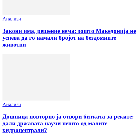
Анализи
Закони има, решение нема: зошто Македонија не
успева да го намали бројот на бездомните
животни
Анализи
Дошница повторно ја отвори битката за реките:
дали државата научи нешто од малите
хидроцентрали?