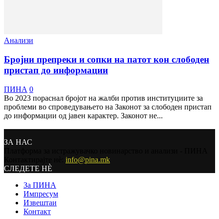
Анализи
Бројни препреки и сопки на патот кон слободен
пристап до информации
ПИНА
0
Во 2023 пораснал бројот на жалби против институциите за
проблеми во спроведувањето на Законот за слободен пристап
до информации од јавен карактер. Законот не...
ЗА НАС
Платформа за истражувачко новинарство и анализи - ПИНА
Контактирајте нѐ:
info@pina.mk
СЛЕДЕТЕ НЀ
За ПИНА
Импресум
Извештаи
Контакт