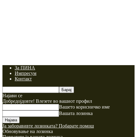
За ПИНА
Импресум
Контакт
Најави се
Добредојдовте! Влезете во вашиот профил
Вашето корисничко име
Вашата лозинка
Ја заборавивте лозинката? Побарате помош
Обновување на лозинка
Повратете ја вашата лозинка