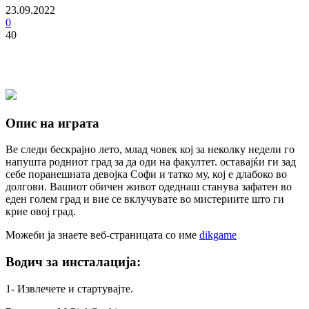
23.09.2022
0
40
Опис на играта
Ве следи бескрајно лето, млад човек кој за неколку недели го
напушта родниот град за да оди на факултет. оставајќи ги зад
себе поранешната девојка Софи и татко му, кој е длабоко во
долгови. Вашиот обичен живот одеднаш станува зафатен во
еден голем град и вие се вклучувате во мистериите што ги
крие овој град.
Можеби ја знаете веб-страницата со име
dikgame
Водич за инсталација:
1- Извлечете и стартувајте.