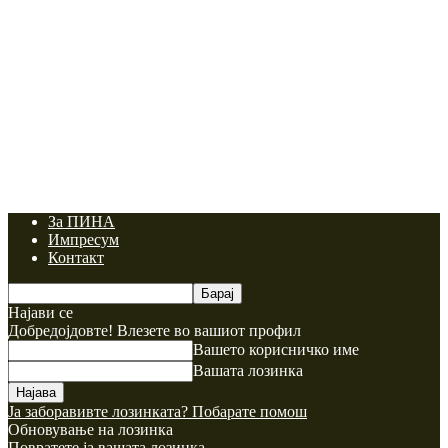
За ПИНА
Импресум
Контакт
Најави се
Добредојдовте! Влезете во вашиот профил
Вашето корисничко име
Вашата лозинка
Ја заборавивте лозинката? Побарате помош
Обновување на лозинка
Повратете ја вашата лозинка