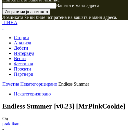
Вашата е-маил адреса
Лозинката ќе ви биде испратена на вашата е-маил адреса.
ПИНА
Стории
Анализи
Дебати
Интервјуа
Вести
Фестивал
Проекти
Партнери
Почетна
Некатегоризирано
Endless Summer
Некатегоризирано
Endless Summer [v0.23] [MrPinkCookie]
Од
praktikant
-