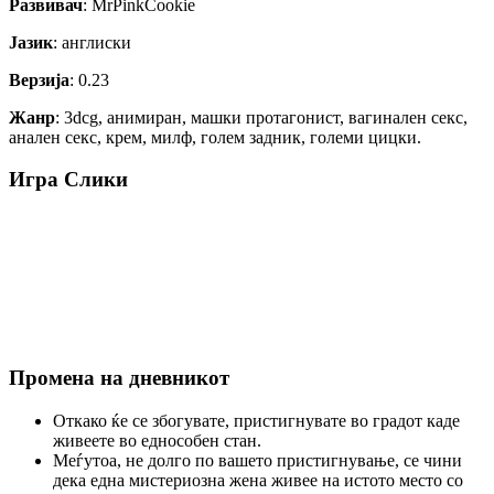
Развивач
: MrPinkCookie
Јазик
: англиски
Верзија
: 0.23
Жанр
: 3dcg, анимиран, машки протагонист, вагинален секс,
анален секс, крем, милф, голем задник, големи цицки.
Игра Слики
Промена на дневникот
Откако ќе се збогувате, пристигнувате во градот каде
живеете во еднособен стан.
Меѓутоа, не долго по вашето пристигнување, се чини
дека една мистериозна жена живее на истото место со