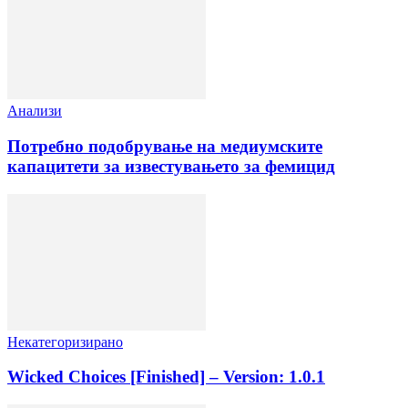
Анализи
Потребно подобрување на медиумските
капацитети за известувањето за фемицид
Некатегоризирано
Wicked Choices [Finished] – Version: 1.0.1