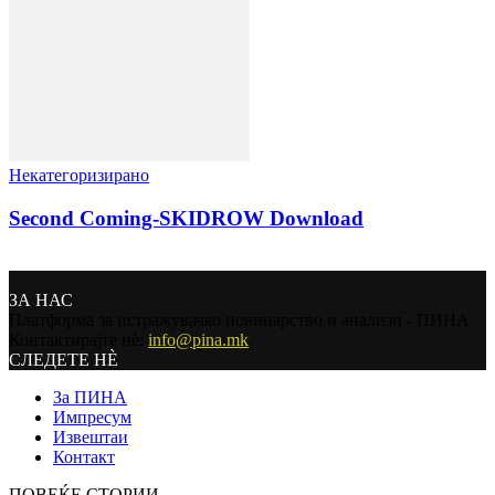
Некатегоризирано
Second Coming-SKIDROW Download
ЗА НАС
Платформа за истражувачко новинарство и анализи - ПИНА
Контактирајте нѐ:
info@pina.mk
СЛЕДЕТЕ НЀ
За ПИНА
Импресум
Извештаи
Контакт
ПОВЕЌЕ СТОРИИ