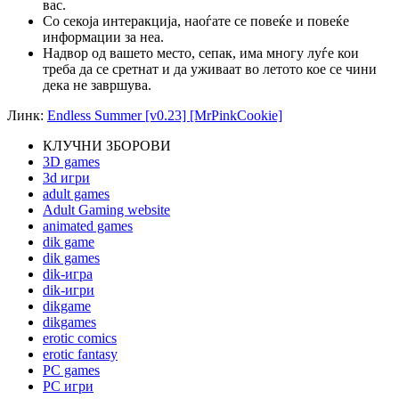
вас.
Со секоја интеракција, наоѓате се повеќе и повеќе
информации за неа.
Надвор од вашето место, сепак, има многу луѓе кои
треба да се сретнат и да уживаат во летото кое се чини
дека не завршува.
Линк:
Endless Summer [v0.23] [MrPinkCookie]
КЛУЧНИ ЗБОРОВИ
3D games
3d игри
adult games
Adult Gaming website
animated games
dik game
dik games
dik-игра
dik-игри
dikgame
dikgames
erotic comics
erotic fantasy
PC games
PC игри