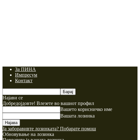
За ПИНА
Импресум
Контакт
Најави се
Добредојдовте! Влезете во вашиот профил
Вашето корисничко име
Вашата лозинка
Ја заборавивте лозинката? Побарате помош
Обновување на лозинка
Повратете ја вашата лозинка