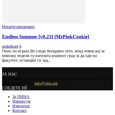
Некатегоризирано
Endless Summer [v0.23] [MrPinkCookie]
praktikant
0
Опис на играта Ве следи бескрајно лето, млад човек кој за
неколку недели го напушта родниот град за да оди на
факултет. оставајќи ги зад...
ЗА НАС
Платформа за истражувачко новинарство и анализи - ПИНА
Контактирајте нѐ:
info@pina.mk
СЛЕДЕТЕ НЀ
За ПИНА
Импресум
Извештаи
Контакт