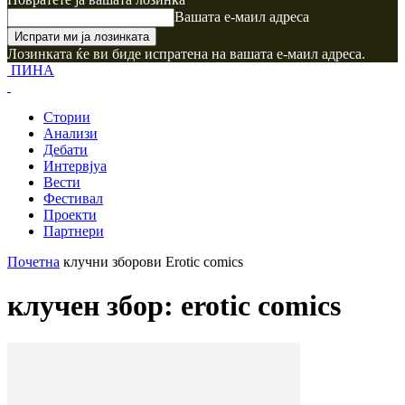
Вашата е-маил адреса
Лозинката ќе ви биде испратена на вашата е-маил адреса.
ПИНА
Стории
Анализи
Дебати
Интервјуа
Вести
Фестивал
Проекти
Партнери
Почетна
клучни зборови
Erotic comics
клучен збор: erotic comics