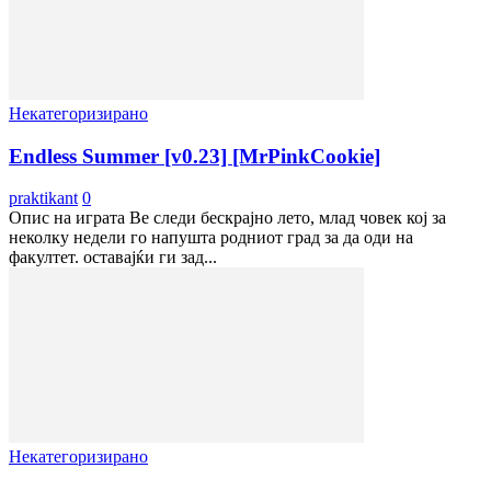
Некатегоризирано
Endless Summer [v0.23] [MrPinkCookie]
praktikant
0
Опис на играта Ве следи бескрајно лето, млад човек кој за
неколку недели го напушта родниот град за да оди на
факултет. оставајќи ги зад...
Некатегоризирано