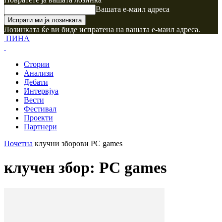
Вашата е-маил адреса
Лозинката ќе ви биде испратена на вашата е-маил адреса.
ПИНА
Стории
Анализи
Дебати
Интервјуа
Вести
Фестивал
Проекти
Партнери
Почетна
клучни зборови
PC games
клучен збор: PC games