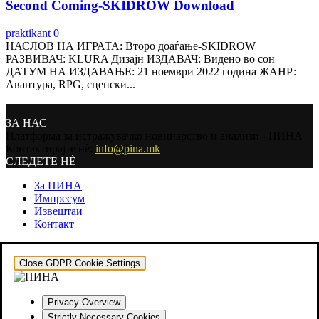
Second Coming-SKIDROW Download
praktikant
0
НАСЛОВ НА ИГРАТА: Второ доаѓање-SKIDROW
РАЗВИВАЧ: KLURA Дизајн ИЗДАВАЧ: Видено во сон
ДАТУМ НА ИЗДАВАЊЕ: 21 ноември 2022 година ЖАНР:
Авантура, RPG, сценски...
ЗА НАС
Платформа за истражувачко новинарство и анализи - ПИНА
Контактирајте нѐ:
info@pina.mk
СЛЕДЕТЕ НЀ
За ПИНА
Импресум
Извештаи
Контакт
Close GDPR Cookie Settings
Privacy Overview
Strictly Necessary Cookies