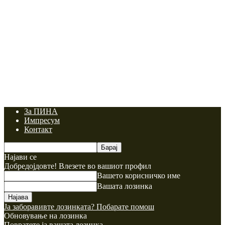
За ПИНА
Импресум
Контакт
Најави се
Добредојдовте! Влезете во вашиот профил
Вашето корисничко име
Вашата лозинка
Ја заборавивте лозинката? Побарате помош
Обновување на лозинка
Повратете ја вашата лозинка