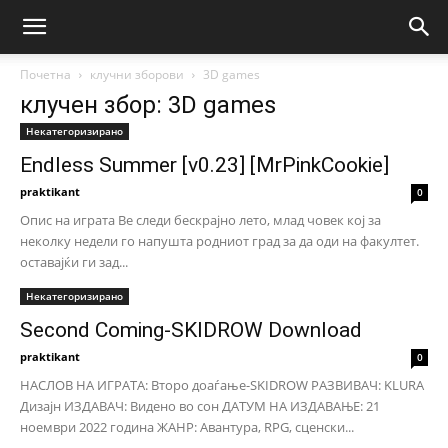
Почетна
клучни зборови
3D games
клучен збор: 3D games
Некатегоризирано
Endless Summer [v0.23] [MrPinkCookie]
praktikant
0
Опис на играта Ве следи бескрајно лето, млад човек кој за
неколку недели го напушта родниот град за да оди на факултет.
оставајќи ги зад...
Некатегоризирано
Second Coming-SKIDROW Download
praktikant
0
НАСЛОВ НА ИГРАТА: Второ доаѓање-SKIDROW РАЗВИВАЧ: KLURA
Дизајн ИЗДАВАЧ: Видено во сон ДАТУМ НА ИЗДАВАЊЕ: 21
ноември 2022 година ЖАНР: Авантура, RPG, сценски...