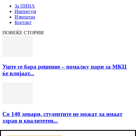
За ПИНА
Импресум
Извештаи
Контакт
ПОВЕЌЕ СТОРИИ
Уште се бара решение – помалку пари за МКЦ
ќе влијаат...
Со 140 денари, студентите не можат да имаат
здрав и квалитетен...