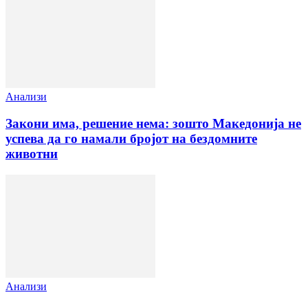
Анализи
Закони има, решение нема: зошто Македонија не
успева да го намали бројот на бездомните
животни
Анализи