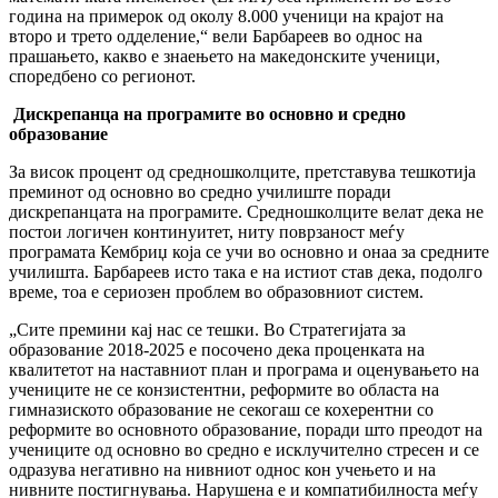
година на примерок од околу 8.000 ученици на крајот на
второ и трето одделение,“ вели Барбареев во однос на
прашањето, какво е знаењето на македонските ученици,
споредбено со регионот.
Дискрепанца на програмите во основно и средно
образование
За висок процент од средношколците, претставува тешкотија
преминот од основно во средно училиште поради
дискрепанцата на програмите. Средношколците велат дека не
постои логичен континуитет, ниту поврзаност меѓу
програмата Кембриџ која се учи во основно и онаа за средните
училишта. Барбареев исто така е на истиот став дека, подолго
време, тоа е сериозен проблем во образовниот систем.
„Сите премини кај нас се тешки. Во Стратегијата за
образование 2018-2025 е посочено дека проценката на
квалитетот на наставниот план и програма и оценувањето на
учениците не се конзистентни, реформите во областа на
гимназиското образование не секогаш се кохерентни со
реформите во основното образование, поради што преодот на
учениците од основно во средно е исклучително стресен и се
одразува негативно на нивниот однос кон учењето и на
нивните постигнувања. Нарушена е и компатибилноста меѓу