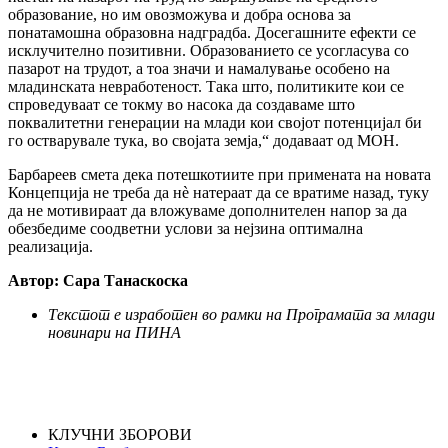
образование, но им овозможува и добра основа за
понатамошна образовна надградба. Досегашните ефекти се
исклучително позитивни. Образованието се усогласува со
пазарот на трудот, а тоа значи и намалување особено на
младинската невработеност. Така што, политиките кои се
спроведуваат се токму во насока да создаваме што
поквалитетни генерации на млади кои својот потенцијал би
го остварувале тука, во својата земја,“ додаваат од МОН.
Барбареев смета дека потешкотиите при примената на новата
Концепција не треба да нѐ натераат да се вратиме назад, туку
да не мотивираат да вложуваме дополнителен напор за да
обезбедиме соодветни услови за нејзина оптимална
реализација.
Автор: Сара Танаскоска
Текстот е изработен во рамки на Програмата за млади
новинари на ПИНА
КЛУЧНИ ЗБОРОВИ