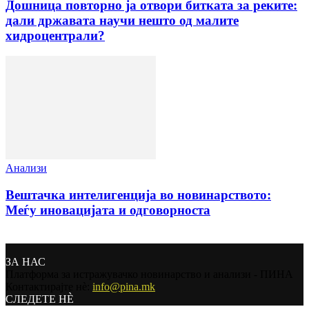
Дошница повторно ја отвори битката за реките:
дали државата научи нешто од малите
хидроцентрали?
Анализи
Вештачка интелигенција во новинарството:
Меѓу иновацијата и одговорноста
ЗА НАС
Платформа за истражувачко новинарство и анализи - ПИНА
Контактирајте нѐ:
info@pina.mk
СЛЕДЕТЕ НЀ