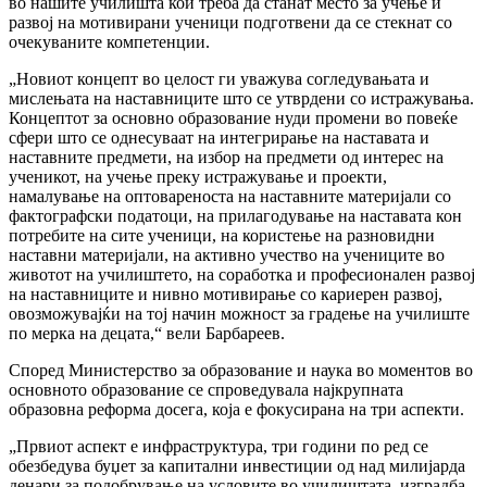
во нашите училишта кои треба да станат место за учење и
развој на мотивирани ученици подготвени да се стекнат со
очекуваните компетенции.
„Новиот концепт во целост ги уважува согледувањата и
мислењата на наставниците што се утврдени со истражувања.
Концептот за основно образование нуди промени во повеќе
сфери што се однесуваат на интегрирање на наставата и
наставните предмети, на избор на предмети од интерес на
ученикот, на учење преку истражување и проекти,
намалување на оптовареноста на наставните материјали со
фактографски податоци, на прилагодување на наставата кон
потребите на сите ученици, на користење на разновидни
наставни материјали, на активно учество на учениците во
животот на училиштето, на соработка и професионален развој
на наставниците и нивно мотивирање со кариерен развој,
овозможувајќи на тој начин можност за градење на училиште
по мерка на децата,“ вели Барбареев.
Според Министерство за образование и наука во моментов во
основното образование се спроведувала најкрупната
образовна реформа досега, која е фокусирана на три аспекти.
„Првиот аспект е инфраструктура, три години по ред се
обезбедува буџет за капитални инвестиции од над милијарда
денари за подобрување на условите во училиштата, изградба