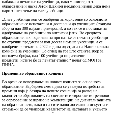
набавка и печатење на учебници, иако министерот за
образование и наука Јетон Шаќири неодамна изјави дека нема
пари за печатење на сите учебници.
„Сите учебници кои се одобрени за користење во основното
образование се испечатени и доставени до учениците (станува
збор за над 300 илјади примероци), а во тек се и постапки за
одобрување на учебници по англиски јазик. Во средното
образование пак, годинава за прв пат ќе се печатат учебници
по стручни предмети за кои досега немаше учебници, а се
одобрени во текот на 2022 година од страна на Националната
комисија за учебници. Со оглед на тоа што станува збор за
поголема бројка, над 100 учебници по различни
предмети, истите ќе се печатат етапно,“ велат од МОН за
ПИНА.
Промени во образовниот концепт
Во врска со воведување на новиот концепт за основното
образование, Барбареев смета дека се уважува потребата за
промени која ја базира на новите сознанија за развој на
квалитетно образование, на светските и европските трендови
за образование базирано на компетенции, на дигитализацијата
на образованието, како и на сите наши досегашни искуства и
стремежи да се унапреди квалитетот на наставата и учењето