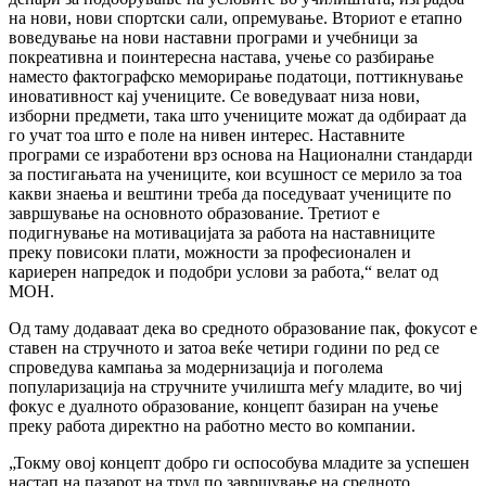
на нови, нови спортски сали, опремување. Вториот е етапно
воведување на нови наставни програми и учебници за
покреативна и поинтересна настава, учење со разбирање
наместо фактографско меморирање податоци, поттикнување
иновативност кај учениците. Се воведуваат низа нови,
изборни предмети, така што учениците можат да одбираат да
го учат тоа што е поле на нивен интерес. Наставните
програми се изработени врз основа на Национални стандарди
за постигањата на учениците, кои всушност се мерило за тоа
какви знаења и вештини треба да поседуваат учениците по
завршување на основното образование. Третиот е
подигнување на мотивацијата за работа на наставниците
преку повисоки плати, можности за професионален и
кариерен напредок и подобри услови за работа,“ велат од
МОН.
Од таму додаваат дека во средното образование пак, фокусот е
ставен на стручното и затоа веќе четири години по ред се
спроведува кампања за модернизација и поголема
популаризација на стручните училишта меѓу младите, во чиј
фокус е дуалното образование, концепт базиран на учење
преку работа директно на работно место во компании.
„Токму овој концепт добро ги оспособува младите за успешен
настап на пазарот на труд по завршување на средното