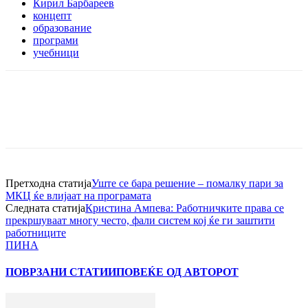
Кирил Барбареев
концепт
образование
програми
учебници
Претходна статија
Уште се бара решение – помалку пари за
МКЦ ќе влијаат на програмата
Следната статија
Кристина Ампева: Работничките права се
прекршуваат многу често, фали систем кој ќе ги заштити
работниците
ПИНА
ПОВРЗАНИ СТАТИИ
ПОВЕЌЕ ОД АВТОРОТ