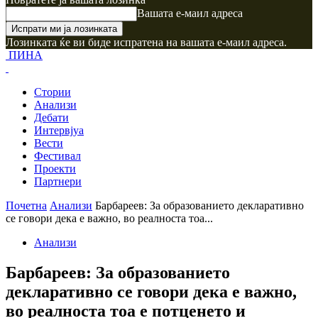
Вашата е-маил адреса
Лозинката ќе ви биде испратена на вашата е-маил адреса.
ПИНА
Стории
Анализи
Дебати
Интервјуа
Вести
Фестивал
Проекти
Партнери
Почетна
Анализи
Барбареев: За образованието декларативно
се говори дека е важно, во реалноста тоа...
Анализи
Барбареев: За образованието
декларативно се говори дека е важно,
во реалноста тоа е потценето и