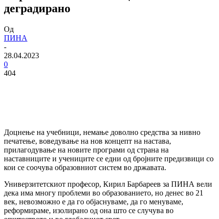
деградирано
Од
ПИНА
-
28.04.2023
0
404
Доцнење на учебници, немање доволно средства за нивно
печатење, воведување на нов концепт на настава,
прилагодување на новите програми од страна на
наставниците и учениците се едни од бројните предизвици со
кои се соочува образовниот систем во државата.
Универзитетскиот професор, Кирил Барбареев за ПИНА вели
дека има многу проблеми во образованието, но денес во 21
век, невозможно е да го објаснуваме, да го менуваме,
реформираме, изолирано од она што се случува во