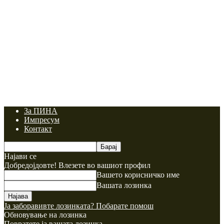
За ПИНА
Импресум
Контакт
Најави се
Добредојдовте! Влезете во вашиот профил
Вашето корисничко име
Вашата лозинка
Ја заборавивте лозинката? Побарате помош
Обновување на лозинка
Повратете ја вашата лозинка