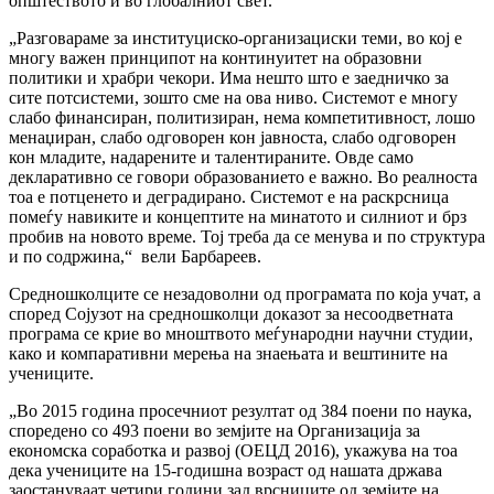
општеството и во глобалниот свет.
„Разговараме за институциско-организациски теми, во кој е
многу важен принципот на континуитет на образовни
политики и храбри чекори. Има нешто што е заедничко за
сите потсистеми, зошто сме на ова ниво. Системот е многу
слабо финансиран, политизиран, нема компетитивност, лошо
менаџиран, слабо одговорен кон јавноста, слабо одговорен
кон младите, надарените и талентираните. Овде само
декларативно се говори образованието е важно. Во реалноста
тоа е потценето и деградирано. Системот е на раскрсница
помеѓу навиките и концептите на минатото и силниот и брз
пробив на новото време. Тој треба да се менува и по структура
и по содржина,“ вели Барбареев.
Средношколците се незадоволни од програмата по која учат, а
според Сојузот на средношколци доказот за несоодветната
програма се крие во мноштвото меѓународни научни студии,
како и компаративни мерења на знаењата и вештините на
учениците.
„Во 2015 година просечниот резултат од 384 поени по наука,
споредено со 493 поени во земјите на Организација за
економска соработка и развој (ОЕЦД 2016), укажува на тоа
дека учениците на 15-годишна возраст од нашата држава
заостануваат четири години зад врсниците од земјите на