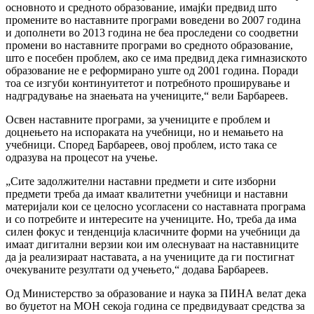
основното и средното образование, имајќи предвид што
промените во наставните програми воведени во 2007 година
и дополнети во 2013 година не беа проследени со соодветни
промени во наставните програми во средното образование,
што е посебен проблем, ако се има предвид дека гимназиското
образование не е реформирано уште од 2001 година. Поради
тоа се изгуби континуитетот и потребното проширување и
надградување на знаењата на учениците,“ вели Барбареев.
Освен наставните програми, за учениците е проблем и
доцнењето на испораката на учебници, но и немањето на
учебници. Според Барбареев, овој проблем, исто така се
одразува на процесот на учење.
„Сите задолжителни наставни предмети и сите изборни
предмети треба да имаат квалитетни учебници и наставни
материјали кои се целосно усогласени со наставната програма
и со потребите и интересите на учениците. Но, треба да има
силен фокус и тенденција класичните форми на учебници да
имаат дигитални верзии кои им олеснуваат на наставниците
да ја реализираат наставата, а на учениците да ги постигнат
очекуваните резултати од учењето,“ додава Барбареев.
Од Министерство за образование и наука за ПИНА велат дека
во буџетот на МОН секоја година се предвидуваат средства за