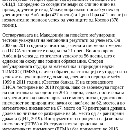
ОЕЦД. Споредено со соседните земји со слично ниво на
приходи, учениците од Македонија имаат послаб успех од
учениците од Албанија (427 поени) и Црна Гора (411 поени) и
незначително повисок успех од учениците од Косово (378
поени).
Остварувањата на Македонија на повеќето меѓународни
тестови укажуваат на неповолни резултати од учењето. Од
2000 до 2015 година успехот во јазичната писменост мерена
со ПИСА тестовите е опаднат за 21 поен. Во исто време
Албанија успеа да го зголеми успехот за 56 поени, што е
еднакво на околу две години образование. Според
меѓународната студија за математика и природни науки –
ТИМСС (TIMSS), сличен образец на стагнација е утврден и за
успехот на учениците од осмо одделение во периодот меѓу
1999 и 2011 година (Светска банка). И на спроведеното
ПИСА-тестирање во 2018 година, иако се забележува пораст
на постигањата во однос на 2015 година, сепак, постигањата
на учениците од нашата држава се многу ниски, односно во
писменост во природните науки се наоѓаме на 62. место, а во
математичка писменост на 67. место од 78 рангирани држави,
додека во читање со разбирање на 66. место од 77 рангирани
држави (ДИЦ 2019). Инструментот за проценка на јазичната
писменост (ЕГРА) и Инструментот за проценка на
математичката писменост (ЕГМА) беа применети во 2016