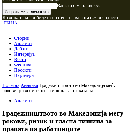
Вашата е-маил адреса
Лозинката ќе ви биде испратена на вашата е-маил адреса.
ПИНА
Стории
Анализи
Дебати
Интервјуа
Вести
Фестивал
Проекти
Партнери
Почетна
Анализи
Градежништвото во Македонија меѓу
рокови, ризик и гласна тишина за правата на...
Анализи
Градежништвото во Македонија меѓу
рокови, ризик и гласна тишина за
правата на работниците