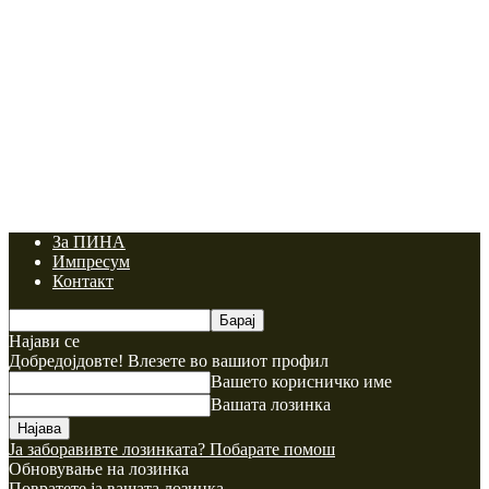
За ПИНА
Импресум
Контакт
Најави се
Добредојдовте! Влезете во вашиот профил
Вашето корисничко име
Вашата лозинка
Ја заборавивте лозинката? Побарате помош
Обновување на лозинка
Повратете ја вашата лозинка