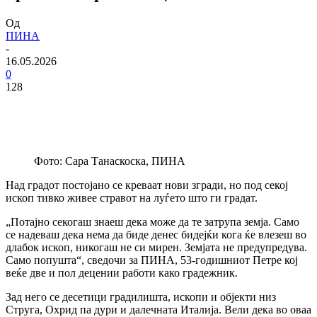
Од
ПИНА
-
16.05.2026
0
128
Фото: Сара Танаскоска, ПИНА
Над градот постојано се креваат нови згради, но под секој
ископ тивко живее стравот на луѓето што ги градат.
„Потајно секогаш знаеш дека може да те затрупа земја. Само
се надеваш дека нема да биде денес бидејќи кога ќе влезеш во
длабок ископ, никогаш не си мирен. Земјата не предупредува.
Само попушта“, сведочи за ПИНА, 53-годишниот Петре кој
веќе две и пол децении работи како градежник.
Зад него се десетици градилишта, ископи и објекти низ
Струга, Охрид па дури и далечната Италија. Вели дека во оваа