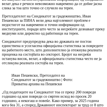
велат дека е речиси невозможно навремено да се добие јасна
слика за тоа што точно се случило на терен.
Претседателот на Синдикатот за градежништво, Иван
Пешевски за ПИНА вели дека најголемиот проблем е
недостигот на навремени и точни информации од
институциите, поради што често за несреќите дознаваат преку
медиуми или директно од работници на терен.
Синдикатот предупредува дека во државата не постои
единствена и усогласена официјална статистика за повредите
на работното место, што дополнително ја отежнува реалната
проценка на состојбата во секторот. Бројот на несреќи
останува висок, велат, а официјалната статистика често не ја
отсликува реалната состојба на терен.
Иван Пешевски, Претседател на
Синдикатот за градежништво | Фото:
Приватна архива на Пешевски
„Од податоците на Синдикатот тоа се преку 200 повреди
годишно од кои повреди со смртен исход во просек 20
годишно, а некогаш и повеќе. Како пример, за 2025 година
кога беа 31, а според Државниот инспекторат за труд се 8 што