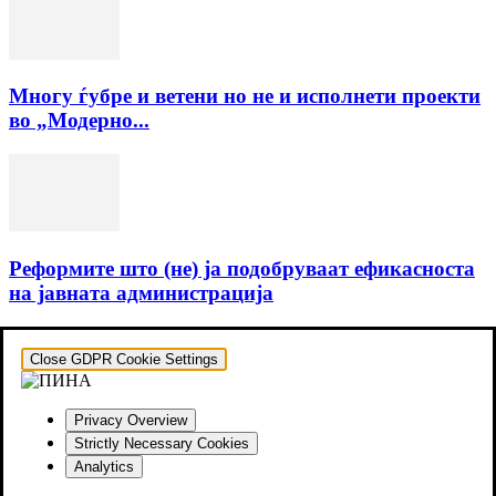
Многу ѓубре и ветени но не и исполнети проекти
во „Модерно...
Реформите што (не) ја подобруваат ефикасноста
на јавната администрација
Close GDPR Cookie Settings
Privacy Overview
Strictly Necessary Cookies
Analytics