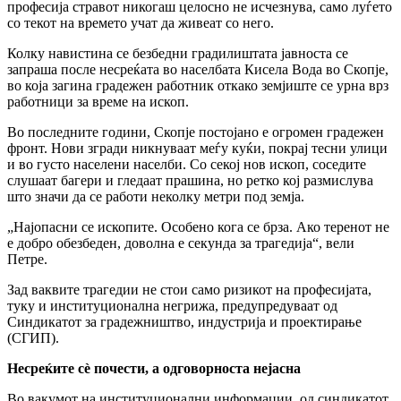
професија стравот никогаш целосно не исчезнува, само луѓето
со текот на времето учат да живеат со него.
Колку навистина се безбедни градилиштата јавноста се
запраша после несреќата во населбата Кисела Вода во Скопје,
во која загина градежен работник откако земјиште се урна врз
работници за време на ископ.
Во последните години, Скопје постојано е огромен градежен
фронт. Нови згради никнуваат меѓу куќи, покрај тесни улици
и во густо населени населби. Со секој нов ископ, соседите
слушаат багери и гледаат прашина, но ретко кој размислува
што значи да се работи неколку метри под земја.
„Најопасни се ископите. Особено кога се брза. Ако теренот не
е добро обезбеден, доволна е секунда за трагедија“, вели
Петре.
Зад ваквите трагедии не стои само ризикот на професијата,
туку и институционална негрижа, предупредуваат од
Синдикатот за градежништво, индустрија и проектирање
(СГИП).
Несреќите
сè
почести, а одговорноста нејасна
Во вакумот на институционални информации, од синдикатот