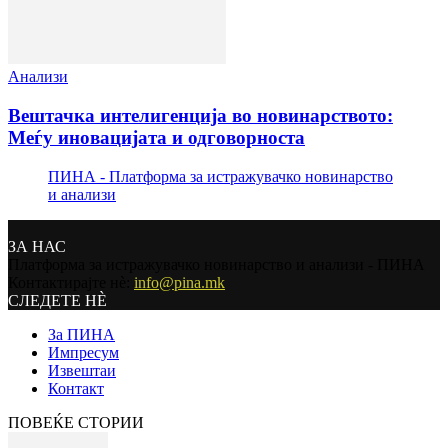
Анализи
Вештачка интелигенција во новинарството:
Меѓу иновацијата и одговорноста
ПИНА - Платформа за истражувачко новинарство
и анализи
ЗА НАС
Платформа за истражувачко новинарство и анализи - ПИНА
Контактирајте нѐ:
info@pina.mk
СЛЕДЕТЕ НЀ
За ПИНА
Импресум
Извештаи
Контакт
ПОВЕЌЕ СТОРИИ