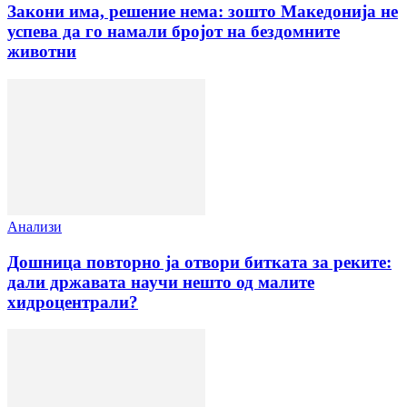
Закони има, решение нема: зошто Македонија не
успева да го намали бројот на бездомните
животни
Анализи
Дошница повторно ја отвори битката за реките:
дали државата научи нешто од малите
хидроцентрали?