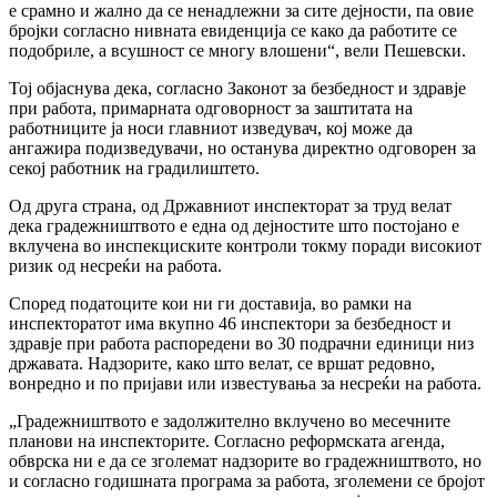
е срамно и жално да се ненадлежни за сите дејности, па овие
бројки согласно нивната евиденција се како да работите се
подобриле, а всушност се многу влошени“, вели Пешевски.
Тој објаснува дека, согласно Законот за безбедност и здравје
при работа, примарната одговорност за заштитата на
работниците ја носи главниот изведувач, кој може да
ангажира подизведувачи, но останува директно одговорен за
секој работник на градилиштето.
Од друга страна, од Државниот инспекторат за труд велат
дека градежништвото е една од дејностите што постојано е
вклучена во инспекциските контроли токму поради високиот
ризик од несреќи на работа.
Според податоците кои ни ги доставија, во рамки на
инспекторатот има вкупно 46 инспектори за безбедност и
здравје при работа распоредени во 30 подрачни единици низ
државата. Надзорите, како што велат, се вршат редовно,
вонредно и по пријави или известувања за несреќи на работа.
„Градежништвото е задолжително вклучено во месечните
планови на инспекторите. Согласно реформската агенда,
обврска ни е да се зголемат надзорите во градежништвото, но
и согласно годишната програма за работа, зголемени се бројот