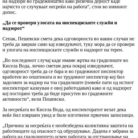
на надзори во градежништво како ризична дејност каде
најчесто се случуваат несреќи на работа“, стои во нивниот
допис.
„Да се провери улогата на инспекциските служби и
надзорот“
Сепак, Пешевски смета дека одговорноста во вакви случаи не
треба да заврши само кај изведувачот, туку мора да се провери
и улогата на инспекциските служби и надзорот на терен.
„Во последниот случај каде имаме жртва на градилиште во
Кисела Вода, лично сметам дека покрај изведувачот,
одговорност треба да се бара и во градежниот инспектор
вработен во општината и во трудовиот инспектор кој бил
задолжен за надзор на тоа градилиште (повеќе пати од истиот
инспекторат казнуван е овој работодавач) како и од надзорот
кој постојано треба да биде присутен во градежните
активности“, вели Пешевски.
За несреќата во Кисела Вода, од инспекторатот велат дека
веќе бил извршен увид и биле изготвени првични записници.
„Причина за несреќата е необезбедена колективна заштита на
работниците од опасност од обрушување. Дадена е забрана за
работа на градилиштето освен работата за отстранување на