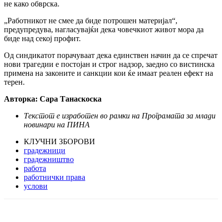
не како обврска.
„Работникот не смее да биде потрошен материјал“,
предупредува, нагласувајќи дека човечкиот живот мора да
биде над секој профит.
Од синдикатот порачуваат дека единствен начин да се спречат
нови трагедии е постојан и строг надзор, заедно со вистинска
примена на законите и санкции кои ќе имаат реален ефект на
терен.
Авторка: Сара Танаскоска
Текстот е изработен во рамки на Програмата за млади
новинари на ПИНА
КЛУЧНИ ЗБОРОВИ
градежници
градежништво
работа
работнички права
услови