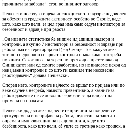
причината за забрана“, стои во нивниот одговор.
Пешевски посочува и дека инспекцискиот надзор е недоволен
за обемот на градежната активност, особено во Скопје, каде
што, како што вели, за цел град има само седум инспектори за
безбедност и здравје при работа.
„Од нивната статистика ќе видиме илјадници надзори и
контроли, а вкупно 7 инспектори за безбедност и здравје при
работа има на територија на Град Скопје. Тоа кажува дека
тотално недоволно се вршат контроли онака како што треба
по книга. Секогаш се на терен по претходна претставка од
Синдикатот или од самите вработени, но не видовме исход од
ненајавени контроли и со што ги казниле тие несовесни
работодавачи.“ додава Пешевски.
Според него, контролите најчесто се вршат по пријава или по
веќе случена несреќа, наместо превентивно, а казните за
работодавачите не се доволно сериозни за да влијаат на
промена на праксата.
Пешевски додава дека најчестите причини за повреди се
прекувремена и непријавена работа, недостиг на заштитна
опрема и импровизации на градилиштата, каде што
безбедноста, како што вели, сè уште се третира како трошок, а