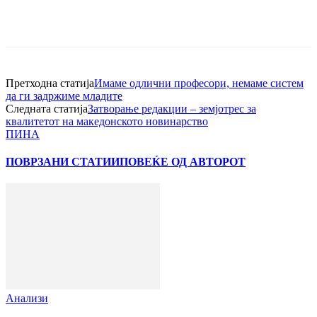
Претходна статија
Имаме одлични професори, немаме систем
да ги задржиме младите
Следната статија
Затворање редакции – земјотрес за
квалитетот на македонското новинарство
ПИНА
ПОВРЗАНИ СТАТИИ
ПОВЕЌЕ ОД АВТОРОТ
Анализи