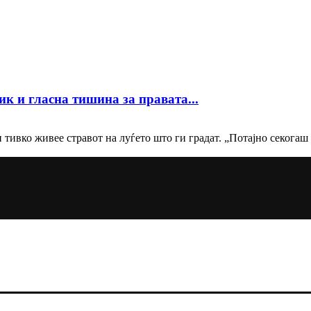
к и гласна тишина за правата...
п тивко живее стравот на луѓето што ги градат. „Потајно секогаш 