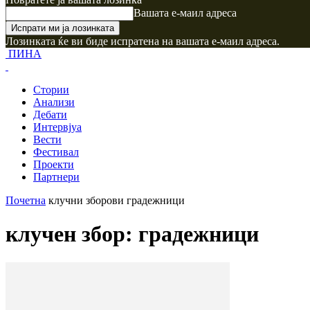
Вашата е-маил адреса
Лозинката ќе ви биде испратена на вашата е-маил адреса.
ПИНА
Стории
Анализи
Дебати
Интервјуа
Вести
Фестивал
Проекти
Партнери
Почетна
клучни зборови
градежници
клучен збор: градежници