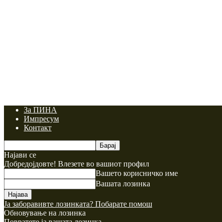
За ПИНА
Импресум
Контакт
Најави се
Добредојдовте! Влезете во вашиот профил
Вашето корисничко име
Вашата лозинка
Ја заборавивте лозинката? Побарате помош
Обновување на лозинка
Повратете ја вашата лозинка