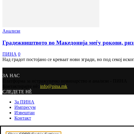
Анализи
Градежништвото во Македонија меѓу рокови, ризи
ПИНА
0
Над градот постојано се креваат нови згради, но под секој иско
ЗА НАС
Платформа за истражувачко новинарство и анализи - ПИНА
Контактирајте нѐ:
info@pina.mk
СЛЕДЕТЕ НЀ
За ПИНА
Импресум
Извештаи
Контакт