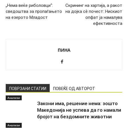
„Нема веќе риболовци“:
Скрининг на хартија, а ракот
сведоштва за пропаѓањето
на дојка сѐ почест: Нискиот
на езерото Младост
опфат ја намалува
ефективноста
ПИНА
ПОВРЗАНИ СТАТИИ
ПОВЕЌЕ ОД АВТОРОТ
Анализи
Закони има, решение нема: зошто
Македонија не успева да го намали
бројот на бездомните животни
Анализи