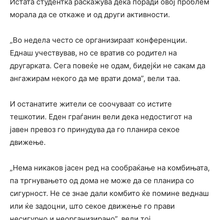
Истата студентка раскажува дека поради овој проблем
морала да се откаже и од други активности.
„Во недела често се организираат конференции.
Еднаш учествував, но се вратив со родител на
другарката. Сега повеќе не одам, бидејќи не сакам да
ангажирам некого да ме врати дома”, вели таа.
И останатите жители се соочуваат со истите
тешкотии. Еден граѓанин вели дека недостигот на
јавен превоз го принудува да го планира секое
движење.
„Нема никаков јасен ред на сообраќање на комбињата,
па тргнувањето од дома не може да се планира со
сигурност. Не се знае дали комбито ќе помине веднаш
или ќе задоцни, што секое движење го прави
несигурно и неорганизирано”, вели тој.