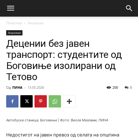
Почетна
Анализи
Анализи
Децении без јавен
транспорт: студентите од
Боговиње изолирани од
Тетово
Од
ПИНА
-
13.05.2026
200
0
Автобуска станица, Боговиње | Фото: Виола Мазлами, ПИНА
Недостигот на јавен превоз од селата на oпштина