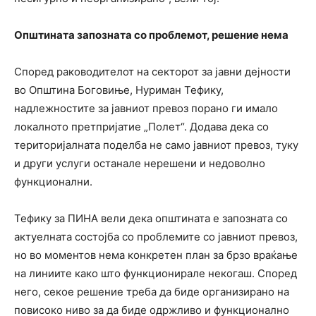
Општина
та запозната со проблемот, решение нема
Според раководителот на секторот за јавни дејности
во Општина Боговиње, Нуриман Тефику,
надлежностите за јавниот превоз порано ги имало
локалното претпријатие „Полет“. Додава дека со
територијалната поделба не само јавниот превоз, туку
и други услуги останале нерешени и недоволно
функционални.
Тефику за ПИНА вели дека општината е запозната со
актуелната состојба со проблемите со јавниот превоз,
но во моментов нема конкретен план за брзо враќање
на линиите како што функционирале некогаш. Според
него, секое решение треба да биде организирано на
повисоко ниво за да биде одржливо и функционално