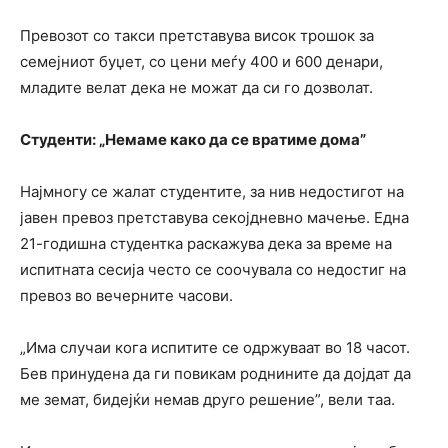
Превозот со такси претставува висок трошок за
семејниот буџет, со цени меѓу 400 и 600 денари,
младите велат дека не можат да си го дозволат.
Студенти: „
Немам
е како да се врат
име дома”
Најмногу се жалат студентите, за нив недостигот на
јавен превоз претставува секојдневно мачење. Една
21-годишна студентка раскажува дека за време на
испитната сесија често се соочувала со недостиг на
превоз во вечерните часови.
„Има случаи кога испитите се одржуваат во 18 часот.
Бев принудена да ги повикам роднините да дојдат да
ме земат, бидејќи немав друго решение”, вели таа.