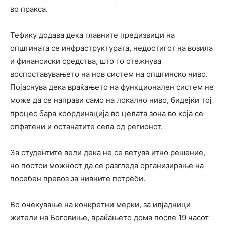
во пракса.
Тефику додава дека главните предизвици на
општината се инфраструктурата, недостигот на возила
и финансиски средства, што го отежнува
воспоставувањето на нов систем на општинско ниво.
Појаснува дека враќањето на функционален систем не
може да се направи само на локално ниво, бидејќи тој
процес бара координација во целата зона во која се
опфатени и останатите села од регионот.
За студентите вели дека не се ветува итно решение,
но постои можност да се разгледа организирање на
посебен превоз за нивните потреби.
Во очекување на конкретни мерки, за илјадници
жители на Боговиње, враќањето дома после 19 часот