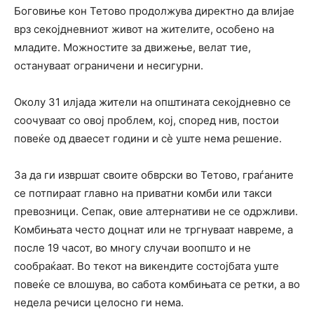
Боговиње кон Тетово продолжува директно да влијае
врз секојдневниот живот на жителите, особено на
младите. Можностите за движење, велат тие,
остануваат ограничени и несигурни.
Околу 31 илјада жители на општината секојдневно се
соочуваат со овој проблем, кој, според нив, постои
повеќе од дваесет години и сè уште нема решение.
За да ги извршат своите обврски во Тетово, граѓаните
се потпираат главно на приватни комби или такси
превозници. Сепак, овие алтернативи не се одржливи.
Комбињата често доцнат или не тргнуваат навреме, а
после 19 часот, во многу случаи воопшто и не
сообраќаат. Во текот на викендите состојбата уште
повеќе се влошува, во сабота комбињата се ретки, а во
недела речиси целосно ги нема.