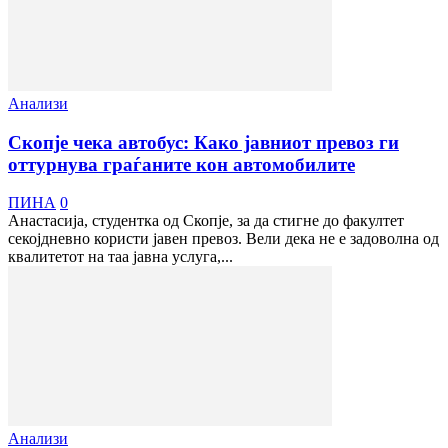
Анализи
Скопје чека автобус: Како јавниот превоз ги
оттурнува граѓаните кон автомобилите
ПИНА
0
Анастасија, студентка од Скопје, за да стигне до факултет
секојдневно користи јавен превоз. Вели дека не е задоволна од
квалитетот на таа јавна услуга,...
Анализи