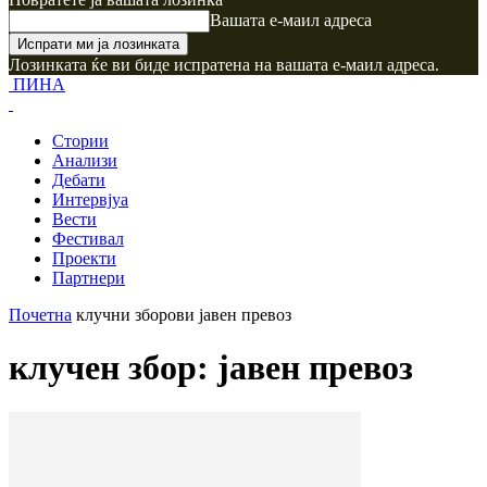
Вашата е-маил адреса
Лозинката ќе ви биде испратена на вашата е-маил адреса.
ПИНА
Стории
Анализи
Дебати
Интервјуа
Вести
Фестивал
Проекти
Партнери
Почетна
клучни зборови
јавен превоз
клучен збор: јавен превоз