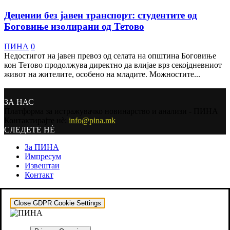
Децении без јавен транспорт: студентите од
Боговиње изолирани од Тетово
ПИНА
0
Недостигот на јавен превоз од селата на oпштина Боговиње
кон Тетово продолжува директно да влијае врз секојдневниот
живот на жителите, особено на младите. Можностите...
ЗА НАС
Платформа за истражувачко новинарство и анализи - ПИНА
Контактирајте нѐ:
info@pina.mk
СЛЕДЕТЕ НЀ
За ПИНА
Импресум
Извештаи
Контакт
Close GDPR Cookie Settings