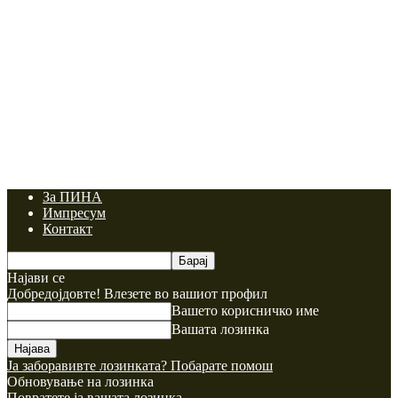
За ПИНА
Импресум
Контакт
Најави се
Добредојдовте! Влезете во вашиот профил
Вашето корисничко име
Вашата лозинка
Ја заборавивте лозинката? Побарате помош
Обновување на лозинка
Повратете ја вашата лозинка