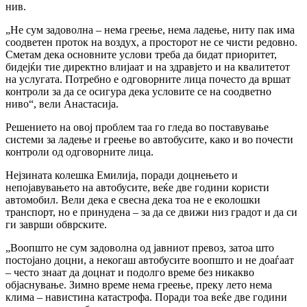
нив.
„Не сум задоволна – нема греење, нема ладење, ниту пак има
соодветен проток на воздух, а просторот не се чисти редовно.
Сметам дека основните услови треба да бидат приоритет,
бидејќи тие директно влијаат и на здравјето и на квалитетот
на услугата. Потребно е одговорните лица почесто да вршат
контроли за да се осигура дека условите се на соодветно
ниво“, вели Анастасија.
Решението на овој проблем таа го гледа во поставување
системи за ладење и греење во автобусите, како и во почести
контроли од одговорните лица.
Нејзината колешка Емилија, поради доцнењето и
непојавувањето на автобусите, веќе две години користи
автомобил. Вели дека е свесна дека тоа не е еколошки
транспорт, но е принудена – за да се движи низ градот и да си
ги заврши обврските.
„Воопшто не сум задоволна од јавниот превоз, затоа што
постојано доцни, а некогаш автобусите воопшто и не доаѓаат
– често знаат да доцнат и подолго време без никакво
објаснување. Зимно време нема греење, преку лето нема
клима – навистина катастрофа. Поради тоа веќе две години