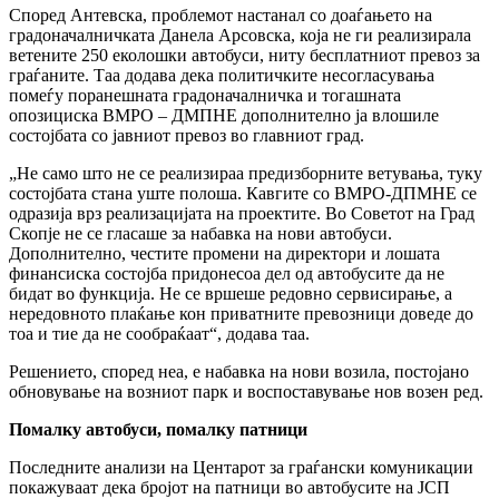
Според Антевска, проблемот настанал со доаѓањето на
градоначалничката Данела Арсовска, која не ги реализирала
ветените 250 еколошки автобуси, ниту бесплатниот превоз за
граѓаните. Таа додава дека политичките несогласувања
помеѓу поранешната градоначалничка и тогашната
опозициска ВМРО – ДМПНЕ дополнително ја влошиле
состојбата со јавниот превоз во главниот град.
„Не само што не се реализираа предизборните ветувања, туку
состојбата стана уште полоша. Кавгите со ВМРО-ДПМНЕ се
одразија врз реализацијата на проектите. Во Советот на Град
Скопје не се гласаше за набавка на нови автобуси.
Дополнително, честите промени на директори и лошата
финансиска состојба придонесоа дел од автобусите да не
бидат во функција. Не се вршеше редовно сервисирање, а
нередовното плаќање кон приватните превозници доведе до
тоа и тие да не сообраќаат“, додава таа.
Решението, според неа, е набавка на нови возила, постојано
обновување на возниот парк и воспоставување нов возен ред.
Помалку автобуси, помалку патници
Последните анализи на Центарот за граѓански комуникации
покажуваат дека бројот на патници во автобусите на ЈСП