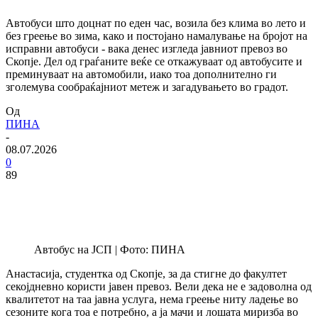
Автобуси што доцнат по еден час, возила без клима во лето и
без греење во зима, како и постојано намалување на бројот на
исправни автобуси - вака денес изгледа јавниот превоз во
Скопје. Дел од граѓаните веќе се откажуваат од автобусите и
преминуваат на автомобили, иако тоа дополнително ги
зголемува сообраќајниот метеж и загадувањето во градот.
Од
ПИНА
-
08.07.2026
0
89
Автобус на ЈСП | Фото: ПИНА
Анастасија, студентка од Скопје, за да стигне до факултет
секојдневно користи јавен превоз. Вели дека не е задоволна од
квалитетот на таа јавна услуга, нема греење ниту ладење во
сезоните кога тоа е потребно, а ја мачи и лошата миризба во