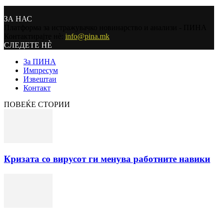
ЗА НАС
Платформа за истражувачко новинарство и анализи - ПИНА
Контактирајте нѐ:
info@pina.mk
СЛЕДЕТЕ НЀ
За ПИНА
Импресум
Извештаи
Контакт
ПОВЕЌЕ СТОРИИ
Кризата со вирусот ги менува работните навики