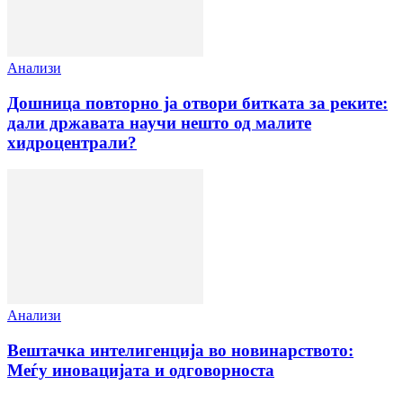
Анализи
Дошница повторно ја отвори битката за реките:
дали државата научи нешто од малите
хидроцентрали?
Анализи
Вештачка интелигенција во новинарството:
Меѓу иновацијата и одговорноста