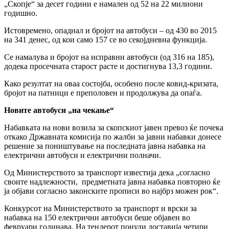
„Скопје“ за десет години е намален од 52 на 22 милиони
годишно.
Истовремено, опаднал и бројот на автобуси – од 430 во 2015
на 341 денес, од кои само 157 се во секојдневна функција.
Се намалува и бројот на исправни автобуси (од 316 на 185),
додека просечната старост расте и достигнува 13,3 години.
Како резултат на оваа состојба, особено после ковид-кризата,
бројот на патници е преполовен и продолжува да опаѓа.
Новите автобуси „на чекање“
Набавката на нови возила за скопскиот јавен превоз ќе почека
откако Државната комисија по жалби за јавни набавки донесе
решение за поништување на последната јавна набавка на
електрични автобуси и електрични полначи.
Од Министерството за транспорт известија дека „согласно
своите надлежности, предметната јавна набавка повторно ќе
ја објави согласно законските прописи во најбрз можен рок“.
Конкурсот на Министерството за транспорт и врски за
набавка на 150 електрични автобуси беше објавен во
февруари годинава. На тендерот понуди доставија четири