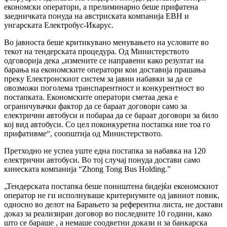
економски оператори, а прелиминарно беше прифатена
заедничката понуда на австриската компанија ЕВН и
унгарската Електробус-Икарус.
Во јавноста беше критикувано менувањето на условите во
текот на тендерската процедура. Од Министерството
одговорија дека „измените се направени како резултат на
барања на економските оператори кои доставија прашања
преку Електронскиот систем за јавни набавки за да се
овозможи поголема транспарентност и конкурентност во
постапката. Економските оператори сметаа дека е
ограничувачки фактор да се бараат договори само за
електрични автобуси и побараа да се бараат договори за било
кој вид автобуси. Со цел поконкуретна постапка ние тоа го
прифативме“, соопштија од Министерството.
Претходно не успеа уште една постапка за набавка на 120
електрични автобуси. Во тој случај понуда достави само
кинеската компанија “Zhong Tong Bus Holding.”
„Тендерската постапка беше поништена бидејќи економскиот
оператор не ги исполнуваше критериумите од јавниот повик,
односно во делот на Барањето за референтна листа, не достави
доказ за реализиран договор во последните 10 години, како
што се бараше , а немаше соодветни докази и за банкарска