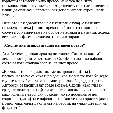
користам автомобил како превоз, иако тоа не е ниту
поекономично ниту поеколошко решение, но е единствениот
начин да стигнам навреме и без дополнителен стрес“, вели
Емилија.
Нивното незадоволство не е изолиран случај. Анализите
покажуваат дека јавниот превоз во Скопје со години се
соочува со намалување на бројот на возила и патници, додека
ветените реформи остануваат нереализирани.
„Скопје има импровизација на јавен превоз“
Ана Антевска, новинарка од порталот „Сакам да кажам“, вели
дека во последните пет години Скопје се наоѓа во најлоша
состојба кога станува збор за јавниот превоз.
„Во моментов во градот имаме импровизација на јавен
превоз. Автобус се чека и по еден час, не знаете кога ќе дојде
и уште колку ќе чекате на станица, а кога ќе дојде е преполн.
Автобуси се расипуваат среде возење. Скопје, како главен
град, не може да се пофали дека некогаш имал јавен превоз
како големите европски градови, но во последните пет
години ситуацијата е најлоша – граѓаните кои користат јавен
превоз мака мачат да стигнат на работа, на училиште или на
факултет.“