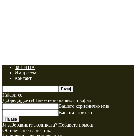
За ПИНА
Импресум
Контакт
Најави се
Добредојдовте! Влезете во вашиот профил
Вашето корисничко име
Вашата лозинка
Ја заборавивте лозинката? Побарате помош
Обновување на лозинка
Повратете ја вашата лозинка