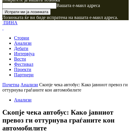
Вашата е-маил адреса
Лозинката ќе ви биде испратена на вашата е-маил адреса.
ПИНА
Стории
Анализи
Дебати
Интервјуа
Вести
Фестивал
Проекти
Партнери
Почетна
Анализи
Скопје чека автобус: Како јавниот превоз ги
оттурнува граѓаните кон автомобилите
Анализи
Скопје чека автобус: Како јавниот
превоз ги оттурнува граѓаните кон
автомобилите