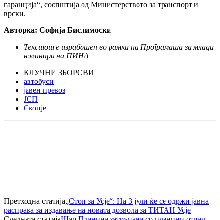
гаранција“, соопштија од Министерството за транспорт и
врски.
Авторка: Софија Бислимоски
Текстот е изработен во рамки на Програмата за млади
новинари на ПИНА
КЛУЧНИ ЗБОРОВИ
автобуси
јавен превоз
ЈСП
Скопје
Претходна статија
„Стоп за Усје“: На 3 јули ќе се одржи јавна
расправа за издавање на новата дозвола за ТИТАН Усје
Следната статија
Шар Планина затрупана со планини отпад