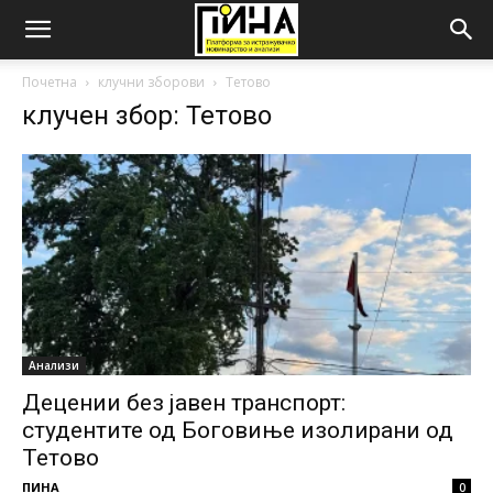
Почетна
клучни зборови
Тетово
клучен збор: Тетово
Анализи
Децении без јавен транспорт:
студентите од Боговиње изолирани од
Тетово
ПИНА
0