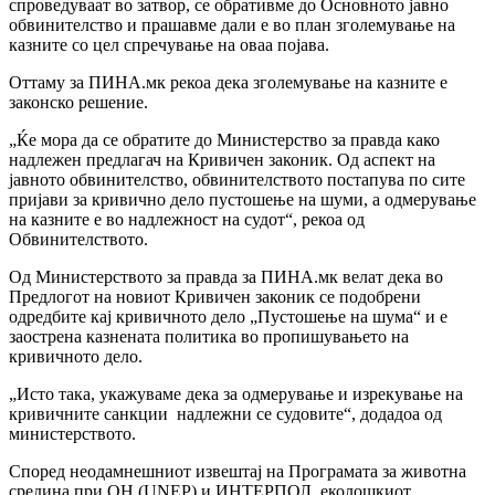
спроведуваат во затвор, се обративме до Основното јавно
обвинителство и прашавме дали е во план зголемување на
казните со цел спречување на оваа појава.
Оттаму за ПИНА.мк рекоа дека зголемување на казните е
законско решение.
„Ќе мора да се обратите до Министерство за правда како
надлежен предлагач на Кривичен законик. Од аспект на
јавното обвинителство, обвинителството постапува по сите
пријави за кривично дело пустошење на шуми, а одмерување
на казните е во надлежност на судот“, рекоа од
Обвинителството.
Од Министерството за правда за ПИНА.мк велат дека во
Предлогот на новиот Кривичен законик се подобрени
одредбите кај кривичното дело „Пустошење на шума“ и е
заострена казнената политика во пропишувањето на
кривичното дело.
„Исто така, укажуваме дека за одмерување и изрекување на
кривичните санкции надлежни се судовите“, додадоа од
министерството.
Според неодамнешниот извештај на Програмата за животна
средина при ОН (UNEP) и ИНТЕРПОЛ, еколошкиот