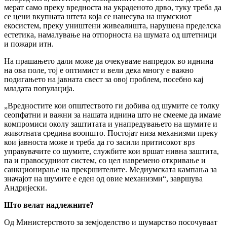
мерат само преку вредноста на украденото дрво, туку треба да
се цени вкупната штета која се нанесува на шумскиот
екосистем, преку уништени живеалишта, нарушена пределска
естетика, намалување на отпорноста на шумата од штетници
и пожари итн.
На прашањето дали може да очекуваме напредок во иднина
на ова поле, тој е оптимист и вели дека многу е важно
подигањето на јавната свест за овој проблем, посебно кај
младата популација.
„Вредностите кои општеството ги добива од шумите се толку
сеопфатни и важни за нашата иднина што не смееме да имаме
компромиси околу заштитата и унапредувањето на шумите и
животната средина воопшто. Постојат низа механизми преку
кои јавноста може и треба да го засили притисокот врз
управувачите со шумите, службите кои вршат нивна заштита,
па и правосудниот систем, со цел навремено откривање и
санкционирање на прекршителите. Медиумската кампања за
значајот на шумите е еден од овие механизми“, завршува
Андријески.
Што велат надлежните?
Од Министерството за земјоделство и шумарство посочуваат