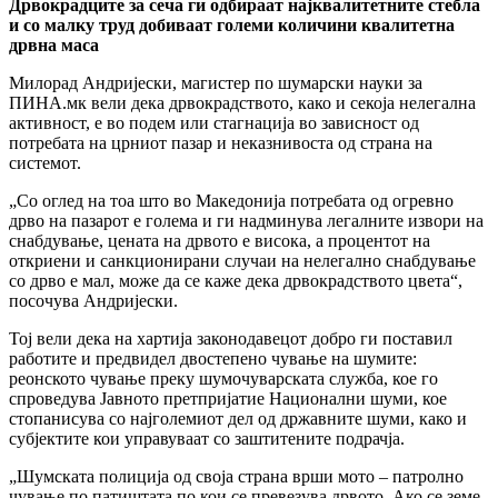
Дрвокрадците за сеча ги одбираат најквалитетните стебла
и со малку труд добиваат големи количини квалитетна
дрвна маса
Милорад Андријески, магистер по шумарски науки за
ПИНА.мк вели дека дрвокрадството, како и секоја нелегална
активност, е во подем или стагнација во зависност од
потребата на црниот пазар и неказнивоста од страна на
системот.
„Со оглед на тоа што во Македонија потребата од огревно
дрво на пазарот е голема и ги надминува легалните извори на
снабдување, цената на дрвото е висока, а процентот на
откриени и санкционирани случаи на нелегално снабдување
со дрво е мал, може да се каже дека дрвокрадството цвета“,
посочува Андријески.
Тој вели дека на хартија законодавецот добро ги поставил
работите и предвидел двостепено чување на шумите:
реонското чување преку шумочуварската служба, кое го
спроведува Јавното претпријатие Национални шуми, кое
стопанисува со најголемиот дел од државните шуми, како и
субјектите кои управуваат со заштитените подрачја.
„Шумската полиција од своја страна врши мото – патролно
чување по патиштата по кои се превезува дрвото. Ако се земе