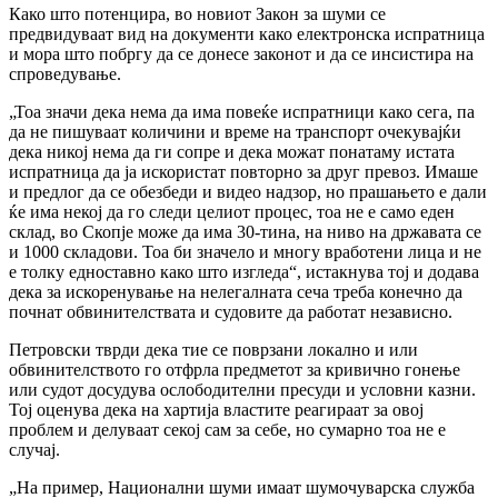
Како што потенцира, во новиот Закон за шуми се
предвидуваат вид на документи како електронска испратница
и мора што побргу да се донесе законот и да се инсистира на
спроведување.
„Тоа значи дека нема да има повеќе испратници како сега, па
да не пишуваат количини и време на транспорт очекувајќи
дека никој нема да ги сопре и дека можат понатаму истата
испратница да ја искористат повторно за друг превоз. Имаше
и предлог да се обезбеди и видео надзор, но прашањето е дали
ќе има некој да го следи целиот процес, тоа не е само еден
склад, во Скопје може да има 30-тина, на ниво на државата се
и 1000 складови. Тоа би значело и многу вработени лица и не
е толку едноставно како што изгледа“, истакнува тој и додава
дека за искоренување на нелегалната сеча треба конечно да
почнат обвинителствата и судовите да работат независно.
Петровски тврди дека тие се поврзани локално и или
обвинителството го отфрла предметот за кривично гонење
или судот досудува ослободителни пресуди и условни казни.
Тој оценува дека на хартија властите реагираат за овој
проблем и делуваат секој сам за себе, но сумарно тоа не е
случај.
„На пример, Национални шуми имаат шумочуварска служба