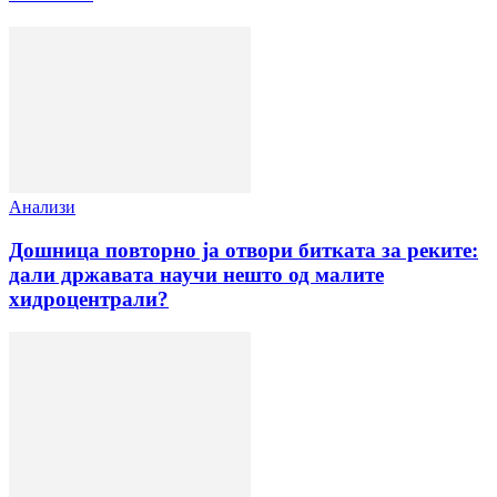
Анализи
Дошница повторно ја отвори битката за реките:
дали државата научи нешто од малите
хидроцентрали?