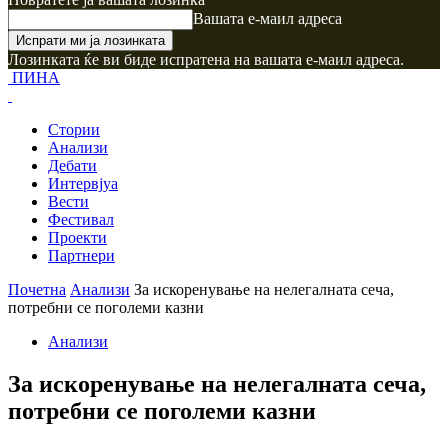
Вашата е-маил адреса
Лозинката ќе ви биде испратена на вашата е-маил адреса.
ПИНА
Стории
Анализи
Дебати
Интервјуа
Вести
Фестивал
Проекти
Партнери
Почетна
Анализи
За искоренување на нелегалната сеча,
потребни се поголеми казни
Анализи
За искоренување на нелегалната сеча,
потребни се поголеми казни