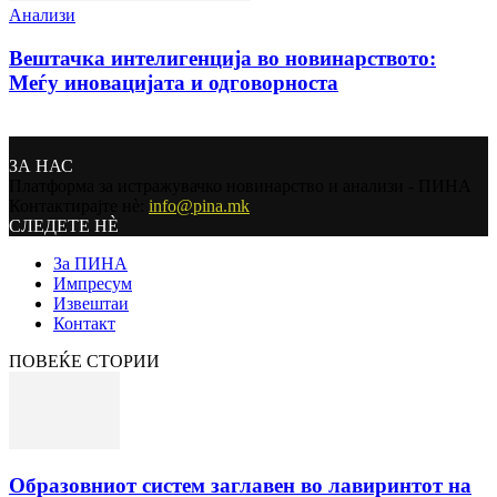
Анализи
Вештачка интелигенција во новинарството:
Меѓу иновацијата и одговорноста
ЗА НАС
Платформа за истражувачко новинарство и анализи - ПИНА
Контактирајте нѐ:
info@pina.mk
СЛЕДЕТЕ НЀ
За ПИНА
Импресум
Извештаи
Контакт
ПОВЕЌЕ СТОРИИ
Образовниот систем заглавен во лавиринтот на