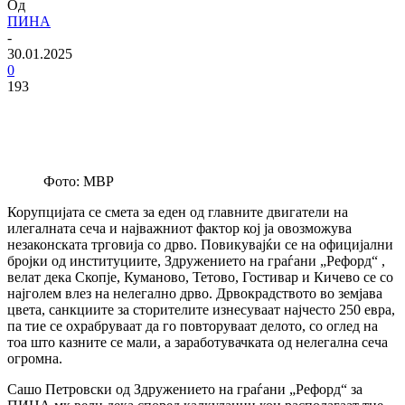
Од
ПИНА
-
30.01.2025
0
193
Фото: МВР
Корупцијата се смета за еден од главните двигатели на
илегалната сеча и најважниот фактор кој ја овозможува
незаконската трговија со дрвo. Повикувајќи се на официјални
бројки од институциите, Здружението на граѓани „Рефорд“ ,
велат дека Скопје, Куманово, Тетово, Гостивар и Кичево се со
најголем влез на нелегално дрво. Дрвокрадството во земјава
цвета, санкциите за сторителите изнесуваат најчесто 250 евра,
па тие се охрабруваат да го повторуваат делото, со оглед на
тоа што казните се мали, а заработувачката од нелегална сеча
огромна.
Сашо Петровски од Здружението на граѓани „Рефорд“ за