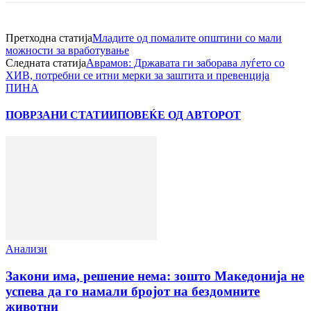
Претходна статија
Младите од помалите општини со мали
можности за вработување
Следната статија
Аврамов: Државата ги заборава луѓето со
ХИВ, потребни се итни мерки за заштита и превенција
ПИНА
ПОВРЗАНИ СТАТИИ
ПОВЕЌЕ ОД АВТОРОТ
Анализи
Закони има, решение нема: зошто Македонија не
успева да го намали бројот на бездомните
животни