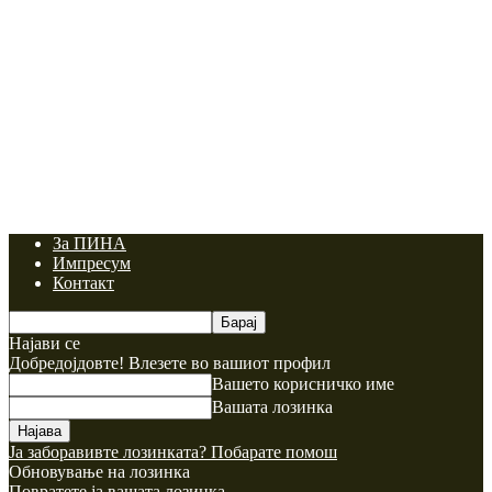
За ПИНА
Импресум
Контакт
Најави се
Добредојдовте! Влезете во вашиот профил
Вашето корисничко име
Вашата лозинка
Ја заборавивте лозинката? Побарате помош
Обновување на лозинка
Повратете ја вашата лозинка