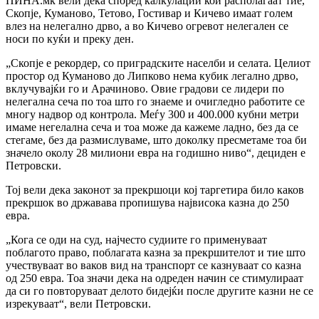
ПИНА.мк вели дека според калкулации кои располагаат тие,
Скопје, Куманово, Тетово, Гостивар и Кичево имаат голем
влез на нелегално дрво, а во Кичево огревот нелегален се
носи по куќи и преку ден.
„Скопје е рекордер, со приградските населби и селата. Целиот
простор од Куманово до Липково нема кубик легално дрво,
вклучувајќи го и Арачиново. Овие градови се лидери по
нелегална сеча по тоа што го знаеме и очигледно работите се
многу надвор од контрола. Меѓу 300 и 400.000 кубни метри
имаме негелална сеча и тоа може да кажеме ладно, без да се
стегаме, без да размислуваме, што доколку пресметаме тоа би
значело околу 28 милиони евра на годишно ниво“, дециден е
Петровски.
Тој вели дека законот за прекршоци кој таргетира било каков
прекршок во државава пропишува највисока казна до 250
евра.
„Кога се оди на суд, најчесто судиите го применуваат
поблагото право, поблагата казна за прекршителот и тие што
учествуваат во ваков вид на транспорт се казнуваат со казна
од 250 евра. Тоа значи дека на одреден начин се стимулираат
да си го повторуваат делото бидејќи после другите казни не се
изрекуваат“, вели Петровски.