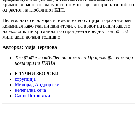
криминал расте со алармантно темпо – два до три пати побрзо
од растот на глобалниот БДП.
Нелегалната сеча, која се темели на корупција и организиран
криминал како главни двигатели, е на врвот на рангирањето
на еколошките криминали со проценета вредност од 50-152
милијарди долари годишно.
Авторка: Маја Терзиова
Текстот е изработен во рамки на Програмата за млади
новинари на ПИНА
КЛУЧНИ ЗБОРОВИ
корупција
Милорад Андријески
нелегална сеча
Сашо Петровски