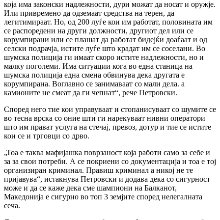
која има законски надлежности, дури можат да носат и оружје.
Или привремено да одземаат средства на терен, да
легитимираат. Но, од 200 луѓе кои им работат, половината им
се распоредени на други должности, другиот дел или се
корумпирани или се плашат да работат бидејќи доаѓаат и од
селски подрачја, истите луѓе што крадат им се соселани. Во
шумска полиција ги имаат скоро истите надлежности, но и
малку поголеми. Има ситуации кога во една станица на
шумска полиција една смена обвинува дека другата е
корумпирана. Воглавно се занимаваат со мали дела. а
камионите не смеат да ги чепнат“, рече Петровски.
Според него тие кои управуваат и стопанисуваат со шумите се
во тесна врска со оние шти ги нарекуваат нивни оператори
што им прават услуга на стечај, превоз, дотур и тие се истите
кои се и трговци со дрво.
„Тоа е таква мафијашка поврзаност која работи само за себе и
за за свои потреби. А се покриени со документација и тоа е тој
организиран криминал. Правиш криминал а никој не те
пријавува“, истакнува Петровски и додава дека со сигурност
може и да се каже дека сме шампиони на Балканот,
Македонија е сигурно во топ 3 земјите според нелегалната
сеча.