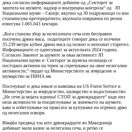
дека согласно информациите добиени од „Секторот за
заштита на шумите, надзор и внатрешна контрола“ од ЈП
Национални шуми – Скопје, вкупно од 30 подружници со кои
стопанисува претпријатието, вкупната површина по реони
изнесува 1.065.043 хектари.
„Кога станува збор за нелегалната сеча или бесправно
посечена дрвна маса, податоците говорат дека се исечени
35.239 метри кубни дрвна маса од познат и непознат сторител.
Информациите се однесуваат за актуелната 2024 година.
Согласно Законот за шумите за оваа активност ЈП
Национални шуми и Секторот за шумска полиција се
постојано активни на терен за спречување на овие нелегални
активности,“ тврдат од Министерството за земјоделие и
шумарство за ПИНА.мк
Посочуваат и дека имале и кампања на US Forest Service и
Министерство за земјоделство, шумарство и водостопанство
„Не сечи ја мојата иднина! СТОП за дрвокрадците“ каде низ
низа активности за поедигнување за значењето на шумите,
како и избегнување на праксата за купување на огревно дрво
од нелегални извори.
Имајќи предвид тоа што дрвокрадците во Македонија
добиваат мали казни за нелегална сеча, и ретко се