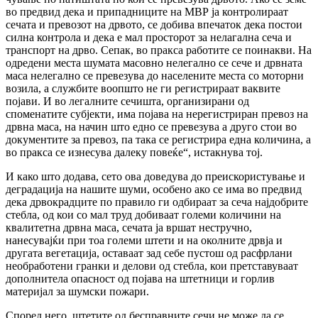
во предвид дека и припадниците на МВР ја контролираат
сечата и превозот на дрвото, се добива впечаток дека постои
силна контрола и дека е мал просторот за нелагална сеча и
транспорт на дрво. Сепак, во пракса работите се поинакви. На
одредени места шумата масовно нелегално се сече и дрвната
маса нелегално се превезува до населените места со моторни
возила, а службите воопшто не ги регистрираат ваквите
појави. И во легалните сечишта, организирани од
споменатите субјекти, има појава на нерегистриран превоз на
дрвна маса, на начин што едно се превезува а друго стои во
документите за превоз, па така се регистрира една количина, а
во пракса се изнесува далеку повеќе“, истакнува тој.
И како што додава, сето ова доведува до преискористување и
деградација на нашите шуми, особено ако се има во предвид
дека дрвокрадците по правило ги одбираат за сеча најдобрите
стебла, од кои со мал труд добиваат големи количини на
квалитетна дрвна маса, сечата ја вршат нестручно,
нанесувајќи при тоа големи штети и на околните дрвја и
другата вегетација, оставаат зад себе пустош од расфрлани
необработени гранки и делови од стебла, кои претставуваат
дополнитела опасност од појава на штетници и горлив
материјал за шумски пожари.
Според него, штетите од бесправните сечи не може да се