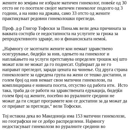
жените во земјава не избрале матичен гинеколог, повеќе од 30
отсто не го посетиле својот матичен гинеколог подолго од 3
години, а на ниво на држава, само 33 отсто од жените
практикуваат редовни гинеколошки прегледи.
Проф. д-р Глигор Тофоски за Пина.мк вели дека причината за
ваквата состојба се недостапноста на услугите за грижа за
репродуктивното здравје, но и финансиската немоќ.
„Најмногу се засегнати жените кои немаат здравствено
осигурување, бидејќи за нив, одењето на гинеколог и
наплаќањето на услуги претставува определен трошок кој што
можат или не можат да го поднесат. Одбираат да не го
направат прегледот, заради цената на чинење. Од друга страна
гинеколозите за одредена група на жени се тешко достапни, и
голем број од нив немаат свои матични гинеколози, па
комплицирана е нивната посета, отсуство од работа итн. Исто
така, траба да се работи на здравствената едукација, бидејќи
голем број од жените, посебно во руралните средини не
можат да ги следат програмите кои се достапни за да можат да
се пријават за прегледи,“ вели Тофоски.
Тој истакна дека во Македонија има 153 матични гинеколози,
но географски не се добро распределени. Најмногу
недостасуваат гинеколози во руралните средини во