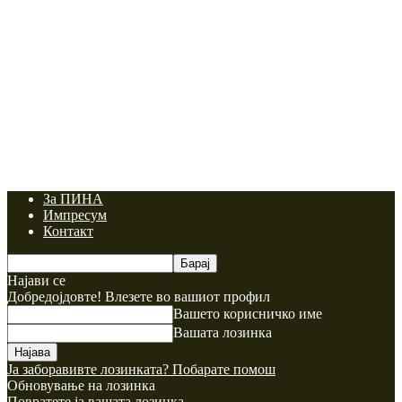
За ПИНА
Импресум
Контакт
Најави се
Добредојдовте! Влезете во вашиот профил
Вашето корисничко име
Вашата лозинка
Ја заборавивте лозинката? Побарате помош
Обновување на лозинка
Повратете ја вашата лозинка