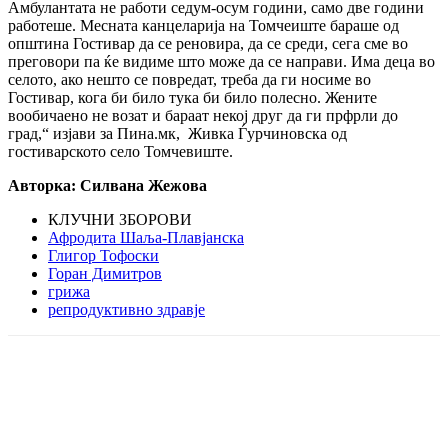
Амбулантата не работи седум-осум години, само две години
работеше. Месната канцеларија на Томчеиште бараше од
општина Гостивар да се реновира, да се среди, сега сме во
преговори па ќе видиме што може да се направи. Има деца во
селото, ако нешто се повредат, треба да ги носиме во
Гостивар, кога би било тука би било полесно. Жените
вообичаено не возат и бараат некој друг да ги прфрли до
град,“ изјави за Пина.мк, Живка Ѓурчиновска од
гостиварското село Томчевиште.
Авторка: Силвана Жежова
КЛУЧНИ ЗБОРОВИ
Афродита Шаља-Плавјанска
Глигор Тофоски
Горан Димитров
грижа
репродуктивно здравје