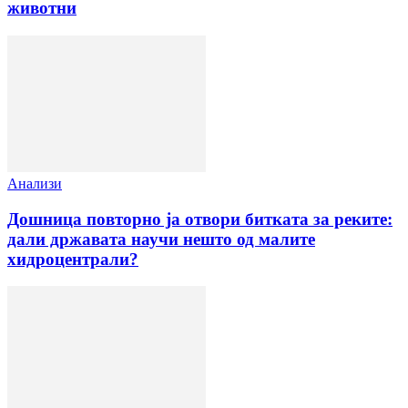
животни
Анализи
Дошница повторно ја отвори битката за реките:
дали државата научи нешто од малите
хидроцентрали?