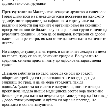
здравствено осигурување.
Претседателот на Македонско лекарско друштво и гинеколог
Горан Димитров на панел-дискусија посветена на женското
здравје, потенцираше дека најважно за спречување на
различни болести кај жените е организирање на скрининг
програми во кои ќе бидат вклучени ранливи групи и жени од
руралните средини. За тоа да се направи, потребни се добри
национални регистри, во кои може да помогнат и матичните
лекари.
Но според ситуацијата на терен, и матичните лекари ги нема
во селата, туку се во најблиските градови. Во руралните
средини, се нема пристап ниту до најосновна здравствена
грижа.
„Немаме амбуланта во село, мора да се оди до градот,
обврските треба да ги прилагодиш за се во еден ден да
завршиш во град, и да не мора утредента пак да
одиш.Амбулантата во селото е напуштена, кога се отвори
преку цела недела имаше медицинска сестра која постојано
беше овде и два пати во неделата доаѓаше доктор од Гостивар.
Добро функционираше и луѓето си одеа на преглед. Но
пропадна и остана запуштена.