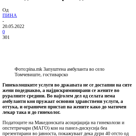
Од
ПИНА
-
20.05.2022
0
301
Фото:pina.mk Запуштена амбуланта во село
Томчевиште, гостиварско
Гинеколошките услуги во државата не се достапни на сите
жени подеднакво, а најдискриминирани се жените во
руралните средини. Во најголем дел од селата нема
амбуланти кои пружаат основни здравствени услуги, а
оттука, и ограничен пристап на жените како до матичен
лекар така и до гинеколог.
Податоците на Македонската асоцијација на гинеколози и
опстетричари (МАГО) кои на панел-дискусија беа
презентирани во јавноста, покажуваат дека дури 40 отсто од