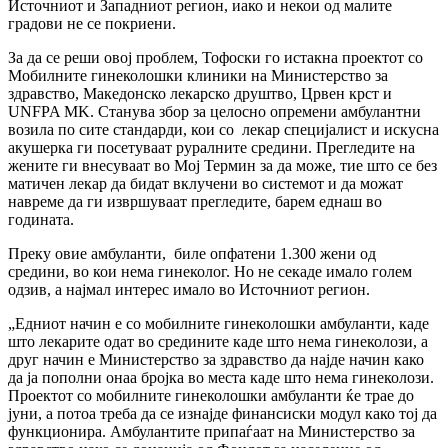
Источниот и Западниот регион, иако и некои од малите
градови не се покриени.
За да се реши овој проблем, Тофоски го истакна проектот со
Мобилните гинеколошки клиники на Министерство за
здравство, Македонско лекарско друштво, Црвен крст и
UNFPA MK. Станува збор за целосно опремени амбулантни
возила по сите стандарди, кои со лекар специјалист и искусна
акушерка ги посетуваат руралните средини. Прегледите на
жените ги внесуваат во Мој Термин за да може, тие што се без
матичен лекар да бидат вклучени во системот и да можат
навреме да ги извршуваат прегледите, барем еднаш во
годината.
Преку овие амбуланти, биле опфатени 1.300 жени од
средини, во кои нема гинеколог. Но не секаде имало голем
одзив, а најмал интерес имало во Источниот регион.
„Едниот начин е со мобилните гинеколошки амбуланти, каде
што лекарите одат во средините каде што нема гинеколози, а
друг начин е Министерство за здравство да најде начин како
да ја пополни онаа бројка во места каде што нема гинеколози.
Проектот со мобилните гинеколошки амбуланти ќе трае до
јуни, а потоа треба да се изнајде финансиски модул како тој да
функционира. Амбулантите припаѓаат на Министерство за