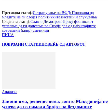
Претходна статија
Истражување на ВФД: Половина од
младите не ги следат политичките настани и случувања
Следната статија
Славчо Димитров: Преку фестивалот
успеавме да ги донесеме во Скопје дел од најзначајните
современи (квир) уметници
ПИНА
ПОВРЗАНИ СТАТИИ
ПОВЕЌЕ ОД АВТОРОТ
Анализи
Закони има, решение нема: зошто Македонија не
успева да го намали бројот на бездомните