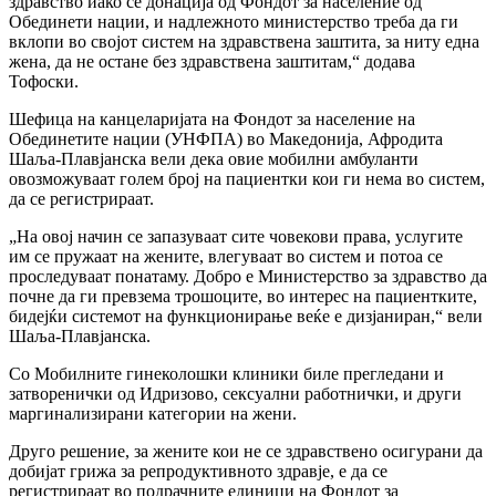
здравство иако се донација од Фондот за население од
Обединети нации, и надлежното министерство треба да ги
вклопи во својот систем на здравствена заштита, за ниту една
жена, да не остане без здравствена заштитам,“ додава
Тофоски.
Шефица на канцеларијата на Фондот за население на
Обединетите нации (УНФПА) во Македонија, Афродита
Шаља-Плавјанска вели дека овие мобилни амбуланти
овозможуваат голем број на пациентки кои ги нема во систем,
да се регистрираат.
„На овој начин се запазуваат сите човекови права, услугите
им се пружаат на жените, влегуваат во систем и потоа се
проследуваат понатаму. Добро е Министерство за здравство да
почне да ги превзема трошоците, во интерес на пациентките,
бидејќи системот на функционирање веќе е дизјаниран,“ вели
Шаља-Плавјанска.
Со Мобилните гинеколошки клиники биле прегледани и
затворенички од Идризово, сексуални работнички, и други
маргинализирани категории на жени.
Друго решение, за жените кои не се здравствено осигурани да
добијат грижа за репродуктивното здравје, е да се
регистрираат во подрачните единици на Фондот за