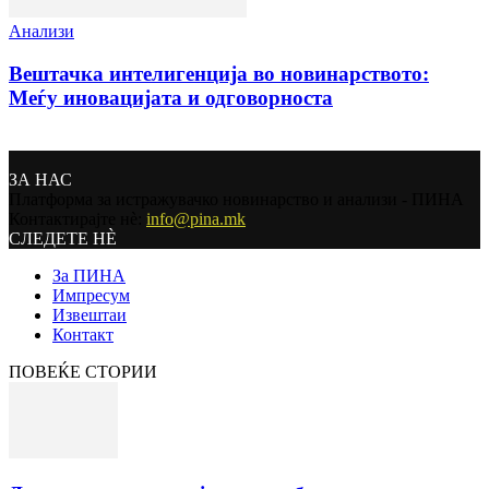
Анализи
Вештачка интелигенција во новинарството:
Меѓу иновацијата и одговорноста
ЗА НАС
Платформа за истражувачко новинарство и анализи - ПИНА
Контактирајте нѐ:
info@pina.mk
СЛЕДЕТЕ НЀ
За ПИНА
Импресум
Извештаи
Контакт
ПОВЕЌЕ СТОРИИ