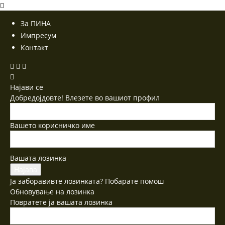
За ПИНА
Импресум
Контакт
Најави се
Добредојдовте! Влезете во вашиот профил
Вашето корисничко име
Вашата лозинка
Ја заборавивте лозинката? Побарате помош
Обновување на лозинка
Повратете ја вашата лозинка