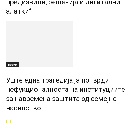
предизвици, решенија и дигитални
алатки“
Вести
Уште една трагедија ја потврди
нефукционалноста на институциите
за навремена заштита од семејно
насилство