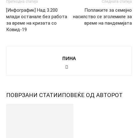
Претходна статија
Следната статија
[Инфографик] Над 3.200
Поплаките за семејно
млади останале без работа
насилство се зголемиле за
за време на кризата со
време на пандемијата
Ковид-19
ПИНА
ПОВРЗАНИ СТАТИИ
ПОВЕЌЕ ОД АВТОРОТ