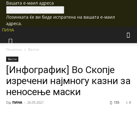
Вашата е-маил адреса
Лозинката ќе ви биде испратена на вашата е-маил
адреса.
ПИНА
Почетна
Вести
Вести
[Инфографик] Во Скопје
изречени најмногу казни за
неносење маски
Од
ПИНА
-
26.05.2021
155
0