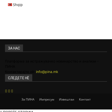
Shqip
ЗА НАС
Платформа за истражувачко новинарство и анализи -
ПИНА
Контактирајте нѐ:
info@pina.mk
СЛЕДЕТЕ НЀ
За ПИНА
Импресум
Извештаи
Контакт