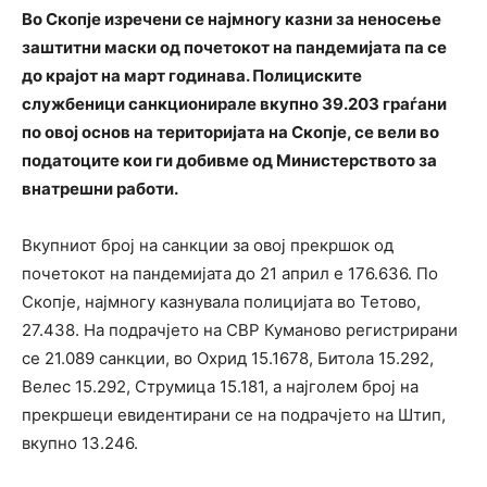
Во Скопје изречени се најмногу казни за неносење
заштитни маски од почетокот на пандемијата па се
до крајот на март годинава. Полициските
службеници санкционирале вкупно 39.203 граѓани
по овој основ на територијата на Скопје, се вели во
податоците кои ги добивме од Министерството за
внатрешни работи.
Вкупниот број на санкции за овој прекршок од
почетокот на пандемијата до 21 април е 176.636. По
Скопје, најмногу казнувала полицијата во Тетово,
27.438. На подрачјето на СВР Куманово регистрирани
се 21.089 санкции, во Охрид 15.1678, Битола 15.292,
Велес 15.292, Струмица 15.181, а најголем број на
прекршеци евидентирани се на подрачјето на Штип,
вкупно 13.246.