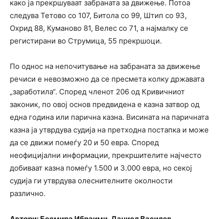
како ја прекршуваат забраната за движење. Потоа
следува Тетово со 107, Битола со 99, Штип со 93,
Охрид 88, Куманово 81, Велес со 71, а најмалку се
регистирани во Струмица, 55 прекршоци.
По однос на непочитување на забраната за движење
речиси е невозможно да се пресмета колку државата
„заработила“. Според членот 206 од Кривичниот
законик, по овој основ предвидена е казна затвор од
една година или парична казна. Висината на паричната
казна ја утврдува судија на претходна постапка и може
да се движи помеѓу 20 и 50 евра. Според
неофицијални информации, прекршителите најчесто
добиваат казна помеѓу 1.500 и 3.000 евра, но секој
судија ги утврдува олеснителните околности
различно.
Автори: Бесмира Ибраими, Даниел Василев