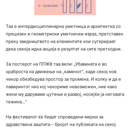
Таа е интердисциплинарна уметница и архитектка со
прецизен и геометриски уметнички израз, претставен
преку заедништвото на елементите кои сугерираат
дека секоја идна акција е резултат на сите претходни.
За постерот на ППЖ8 таа вели: „Убавината е во
храброста на движење на „каменот“, каде секој нов
чекор обезбедува простор за промена. И колку и да е
лавиринтот низ кој чекориме невозможен, ние како
жени му даруваме цутење и развој, носејќи ја неговата
тежина…“
На фестивалот ќе бидат спроведени мерки за
здравствена заштита – бројот на публиката на секој