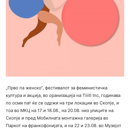
„Прво па женско“, фестивалот за феминистичка
култура и акција, во оранизација на Tiiit! Inc, годинава
по осми пат ќе се одржи на три локации во Скопје, и
тоа во МКЦ на 17 и 18.08., на 20.08. низ улиците на
Скопје и пред Мобилната монтажна галерија во
Паркот на франкофонијата, и на 22 и 23.08. во Музејот