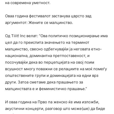
на современа уметност.
Оваа година фестивалот застанува цврсто зад
аргументот: Жените се малцинство.
Од Tiiit! Inc велат: “Ова политичко позиционирање има
цел да го преиспита значењето на терминот
малцинство, свесно одбегнувајќи ја неговата етно-
национална, доминантна претпоставеност, и
посочувајќи дека во перцепцијата на овој поим
всушност многу поважни се релациите на моќ помеѓу
општествените групи и доминацијата на едни врз
други. Затоа сметаме дека прашањето за
малцинствата е и феминистичко прашање.”
И оваа година на Прво па женско ќе има изложби,
акустични концерти, разговор што може(ше) да биде