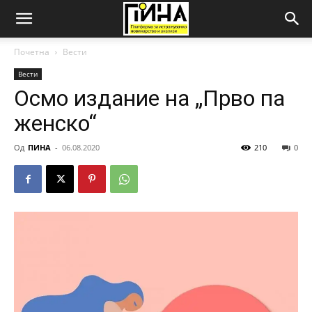
Почетна
Вести
Вести
Осмо издание на „Прво па
женско“
Од
ПИНА
-
06.08.2020
210
0