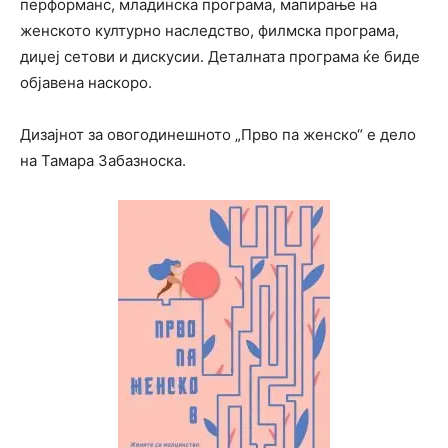
перформанс, младинска програма, мапирање на
женското културно наследство, филмска програма,
диџеј сетови и дискусии. Деталната програма ќе биде
објавена наскоро.
Дизајнот за овогодинешното „Прво па женско“ е дело
на Тамара Забазноска.