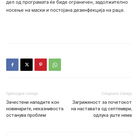
дел од програмата ќе биде ограничен, задолжително
носење на маски и постојана дезинфекција на раце.
Претходна статија
Следната статија
Зачестени нападите кон
Загриженост за почетокот
новинарите, неказнивоста
на наставата од септември,
останува проблем
одлука уште нема