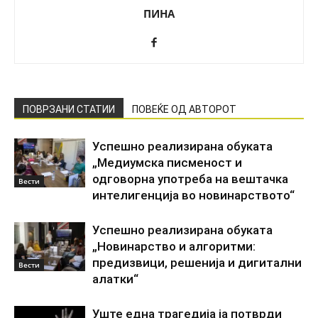
ПИНА
ПОВРЗАНИ СТАТИИ
ПОВЕЌЕ ОД АВТОРОТ
Успешно реализирана обуката
„Медиумска писменост и
одговорна употреба на вештачка
Вести
интелигенција во новинарството“
Успешно реализирана обуката
„Новинарство и алгоритми:
предизвици, решенија и дигитални
Вести
алатки“
Уште една трагедија ја потврди