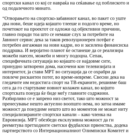
спортски канал со кој се навраќа на сеќавање од поблиското и
од подалечното минато.
“Отворањето на спортско-забавниот канал, во пакет со уште
два нови, беше идеја којашто тлееше и подолго време, но
почетокот на проектот се одложи од објективни причини,
главно поради тоа што се немаше слух за потребите на
Јавниот сервис дека за таков револуционерен потфат е
потребен ангажман на нови кадри, но и засилена финансиска
поддршка. И веројатно планот ќе останеше да се реализира
можеби наесен, можеби и многу подоцна. Сепак,
специфичната ситуација во којашто се најдовме сите,
принудно затворени дома, насочени кон телевизијата и
интернетот, ја стави МРТ во ситуација да се охрабри да
повлече рискантен потег, во време-невреме. Свесни дека на
гледачите им недостига спорт на ТВ-екраните, решивме баш
сега да го стартуваме новиот колажен канал, во којшто
спортската понуда ќе биде меѓу главните содржини.
Разбирливо се е запрено низ светот, тако што можност за
пренесување нешто актуелно воопшто нема, но затоа имаме
можност да понудиме нешто што во моментов не можат ниту
специјализираните спортски канали – како членка на
Евровизија. МРТ обезбеди ексклузивна можност да ги
реемитува претходните светски фудбалски првенства, додека
партнерството со Интернационалниот Олимписки Комитет и