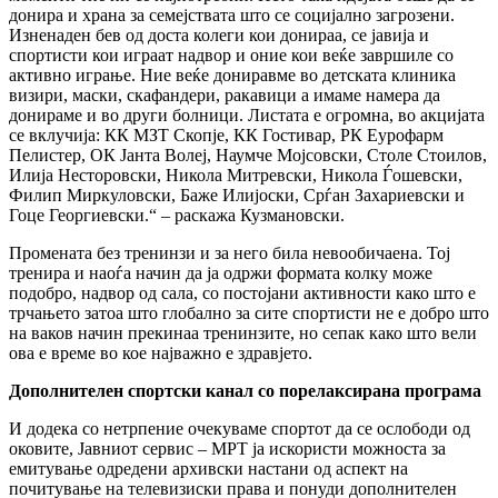
донира и храна за семејствата што се социјално загрозени.
Изненаден бев од доста колеги кои донираа, се јавија и
спортисти кои играат надвор и оние кои веќе завршиле со
активно играње. Ние веќе дониравме во детската клиника
визири, маски, скафандери, ракавици а имаме намера да
донираме и во други болници. Листата е огромна, во акцијата
се вклучија: КК МЗТ Скопје, КК Гостивар, РК Еурофарм
Пелистер, ОК Јанта Волеј, Наумче Мојсовски, Столе Стоилов,
Илија Несторовски, Никола Митревски, Никола Ѓошевски,
Филип Миркуловски, Баже Илијоски, Срѓан Захариевски и
Гоце Георгиевски.“ – раскажа Кузмановски.
Промената без тренинзи и за него била невообичаена. Тој
тренира и наоѓа начин да ја одржи формата колку може
подобро, надвор од сала, со постојани активности како што е
трчањето затоа што глобално за сите спортисти не е добро што
на ваков начин прекинаа тренинзите, но сепак како што вели
ова е време во кое најважно е здравјето.
Дополнителен спортски канал со порелаксирана програма
И додека со нетрпение очекуваме спортот да се ослободи од
оковите, Јавниот сервис – МРТ ја искористи можноста за
емитување одредени архивски настани од аспект на
почитување на телевизиски права и понуди дополнителен