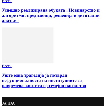
Вести
Успешно реализирана обуката „Новинарство и
алгоритми: предизвици, решенија и дигитални
алатки“
Вести
Уште една трагедија ја потврди
нефукционалноста на институциите за
навремена заштита од семејно насилство
ЗА НАС