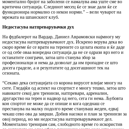
моментално бројот на заболени се намалува ама уште сме во
критична ситуација. Следниот месец ќе се знае дали ќе се
функционира нормално со некои норми.” – вели чуварот на
мрежата на шпанскиот клуб.
Недостасува натпреварувачки дух
На фудбалерот на Вардар, Даниел Аврамовски најмногу му
недостасува натпреварувачкиот дух. Искрено верува дека во
скоро време ќе се врати на терените со целата екипа и ќе даде
се од себе оваа вонредна ситуација да не се одрази врз него и
останатите соиграчи, затоа што станува збор за
професионалци и нема да дозволат да им пропадне се што
досега граделе, а и резултатите од досегашниот тек на
сезоната.
“Секако дека ситуацијата со корона вирусот влијае многу на
сите. Гледајќи од аспект на спортист е многу тешко, затоа што
навиките секој ден тренинзи, натпревари, адреналин,
другарство на терен и надвор од него, сега ги нема. Љубовта
кон спортот не може да се опише и кога одеднаш се
престанува на малку подолго време стануваш жеден, едвај
чекаш сево ова да заврши. Добив насоки и план за тренинзи за
овој период, но ми недостасува натпреварувачкиот дел.
Моментално тренирам сам, слободното време го искористив