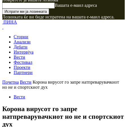
Вашата е-маил адреса
Лозинката ќе ви биде испратена на вашата е-маил адреса.
ПИНА
Стории
Анализи
Дебати
Интервјуа
Вести
Фестивал
Проекти
Партнери
Почетна
Вести
Корона вирусот го запре натпреварувачкиот
но не и спортскиот дух
Вести
Корона вирусот го запре
натпреварувачкиот но не и спортскиот
дух