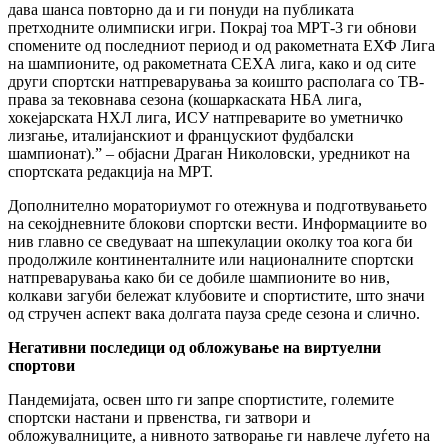
дава шанса повторно да и ги понуди на публиката
претходните олимписки игри. Покрај тоа МРТ-3 ги обнови
спомените од последниот период и од ракометната ЕХФ Лига
на шампионите, од ракометната СЕХА лига, како и од сите
други спортски натпреварувања за коишто располага со ТВ-
права за тековнава сезона (кошаркаската НБА лига,
хокејарската НХЛ лига, ИСУ натпреварите во уметничко
лизгање, италијанскиот и францускиот фудбалски
шампионат).” – објасни Драган Николовски, уредникот на
спортската редакција на МРТ.
Дополнително мораториумот го отежнува и подготвувањето
на секојдневните блокови спортски вести. Информациите во
нив главно се сведуваат на шпекулации околку тоа кога би
продолжиле континенталните или националните спортски
натпреварувања како би се добиле шампионите во нив,
колкави загуби бележат клубовите и спортистите, што значи
од стручен аспект вака долгата пауза среде сезона и слично.
Негативни последици од обложување на виртуелни
спортови
Пандемијата, освен што ги запре спортистите, големите
спортски настани и првенства, ги затвори и
обложувалниците, а нивното затворање ги навлече луѓето на