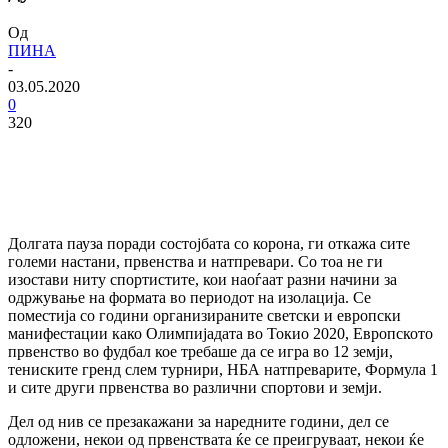
Од
ПИНА
-
03.05.2020
0
320
Долгата пауза поради состојбата со корона, ги откажа сите
големи настани, првенства и натпревари. Со тоа не ги
изостави ниту спортистите, кои наоѓаат разни начини за
одржување на формата во периодот на изолација. Се
поместија со години организираните светски и европски
манифестации како Олимпијадата во Токио 2020, Европското
првенство во фудбал кое требаше да се игра во 12 земји,
тениските гренд слем турнири, НБА натпреварите, Формула 1
и сите други првенства во различни спортови и земји.
Дел од нив се презакажани за наредните години, дел се
одложени, некои од првенствата ќе се преигруваат, некои ќе