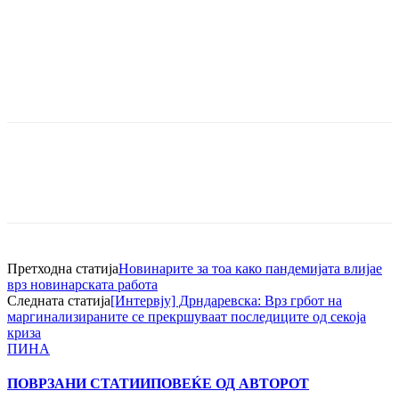
Претходна статија
Новинарите за тоа како пандемијата влијае
врз новинарската работа
Следната статија
[Интервју] Дрндаревска: Врз грбот на
маргинализираните се прекршуваат последиците од секоја
криза
ПИНА
ПОВРЗАНИ СТАТИИ
ПОВЕЌЕ ОД АВТОРОТ