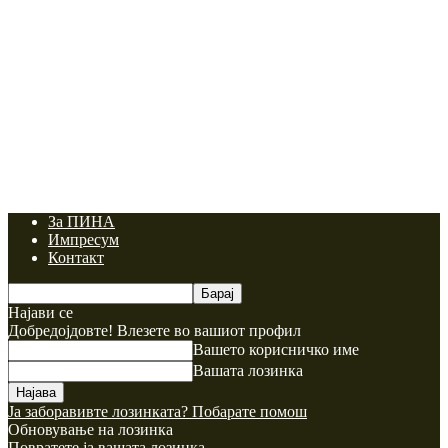
За ПИНА
Импресум
Контакт
Најави се
Добредојдовте! Влезете во вашиот профил
Вашето корисничко име
Вашата лозинка
Ја заборавивте лозинката? Побарате помош
Обновување на лозинка
Повратете ја вашата лозинка