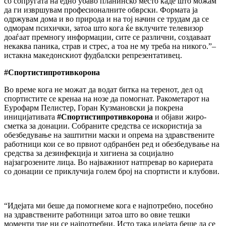
со сопругата на едно убаво планинско место каде што можам
да ги извршувам професионалните обврски. Формата ја
одржувам дома и во природа и на тој начин се трудам да се
одморам психички, затоа што кога ќе вклучите телевизор
доаѓаат премногу информации, сите се различни, создаваат
некаква паника, страв и стрес, а тоа не му треба на никого.”–
истакна македонскиот фудбалски репрезентативец.
#
Спортистипротивкорона
Во време кога не можат да водат битка на теренот, дел од
спортистите се кренаа на нозе да помогнат. Ракометарот на
Еурофарм Пелистер, Горан Кузмановски ја покрена
иницијативата
#Спортистипротивкорона
и објави жиро-
сметка за донации. Собраните средства се искористија за
обезбедување на заштитни маски и опрема на здравствените
работници кои се во првиот одбранбен ред и обезбедување на
средства за дезинфекција и хигиена за социјално
најзагрозените лица. Во најважниот натпревар во кариерата
со донации се приклучија голем број на спортисти и клубови.
“Идејата ми беше да помогнеме кога е најпотребно, посебно
на здравствените работници затоа што во овие тешки
моменти тие ни се најпотребни. Исто така идејата беше да се