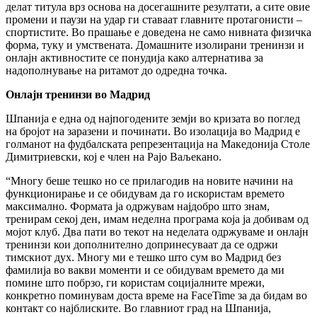
делат титула врз основа на досегашните резултати, а сите овие
промени и паузи на удар ги ставаат главните протагонисти –
спортистите. Во прашање е доведена не само нивната физичка
форма, туку и умствената. Домашните изолирани тренинзи и
онлајн активностите се понудија како алтернатива за
надополнување на ритамот до одредна точка.
Онлајн тренинзи во Мадрид
Шпанија е една од најпогодените земји во кризата во поглед
на бројот на заразени и починати. Во изолација во Мадрид е
голманот на фудбалската репрезентација на Македонија Столе
Димитриевски, кој е член на Рајо Ваљекано.
“Многу беше тешко но се прилагодив на новите начини на
функционирање и се обидувам да го искористам времето
максимално. Формата ја одржувам најдобро што знам,
тренирам секој ден, имам неделна програма која ја добивам од
мојот клуб. Два пати во текот на неделата одржуваме и онлајн
тренинзи кои дополнително допринесуваат да се одржи
тимскиот дух. Многу ми е тешко што сум во Мадрид без
фамилија во вакви моменти и се обидувам времето да ми
помине што побрзо, ги користам социјалните мрежи,
конкретно поминувам доста време на FaceTime за да бидам во
контакт со најблиските. Во главниот град на Шпанија,