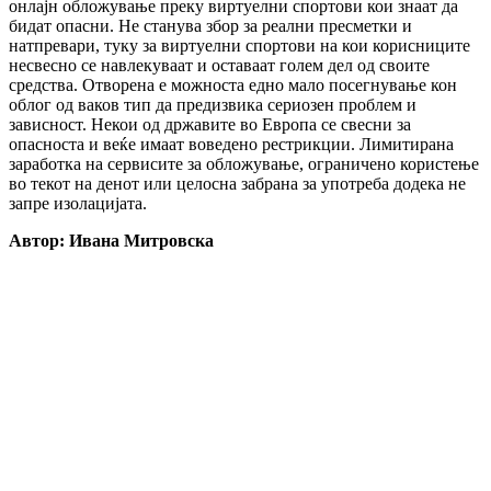
онлајн обложување преку виртуелни спортови кои знаат да
бидат опасни. Не станува збор за реални пресметки и
натпревари, туку за виртуелни спортови на кои корисниците
несвесно се навлекуваат и оставаат голем дел од своите
средства. Отворена е можноста едно мало посегнување кон
облог од ваков тип да предизвика сериозен проблем и
зависност. Некои од државите во Европа се свесни за
опасноста и веќе имаат воведено рестрикции. Лимитирана
заработка на сервисите за обложување, ограничено користење
во текот на денот или целосна забрана за употреба додека не
запре изолацијата.
Автор: Ивана Митровска