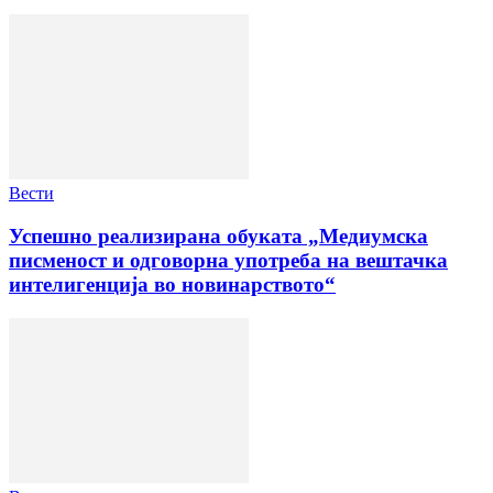
Вести
Успешно реализирана обуката „Медиумска
писменост и одговорна употреба на вештачка
интелигенција во новинарството“