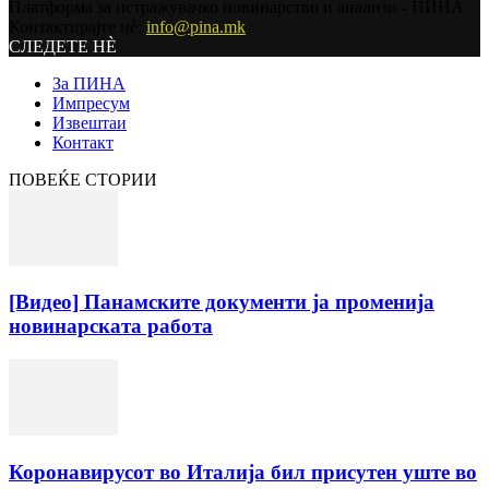
Платформа за истражувачко новинарство и анализи - ПИНА
Контактирајте нѐ:
info@pina.mk
СЛЕДЕТЕ НЀ
За ПИНА
Импресум
Извештаи
Контакт
ПОВЕЌЕ СТОРИИ
[Видео] Панамските документи ја променија
новинарската работа
Коронавирусот во Италија бил присутен уште во