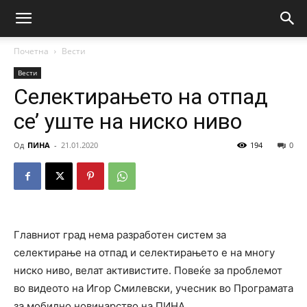
Почетна
Вести
Вести
Селектирањето на отпад
се’ уште на ниско ниво
Од
ПИНА
-
21.01.2020
194
0
Главниот град нема разработен систем за
селектирање на отпад и селектирањето е на многу
ниско ниво, велат активистите. Повеќе за проблемот
во видеото на Игор Смилевски, учесник во Програмата
за мобилно новинарство на ПИНА.