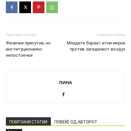
Претходна статија
Следната статија
Физички присутни, но
Младите бараат итни мерки
институционално
против загадениот воздух
непостоечки
ПИНА
ПОВРЗАНИ СТАТИИ
ПОВЕЌЕ ОД АВТОРОТ