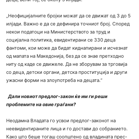
„Неофицијалните бројки можат да се движат од 3 до 5
илјади. Важно е да се дефинира точниот број. Според
некои податоци на Министерството за труд и
социјална политика, евидентирани се 330 деца
фантоми, кои може да бидат киднапирани и исчезнат
од мапата на Македонија, без да се знае претходно
ниту од каде се движеле. Да не зборувам за трговија
со деца, детски органи, детска проституција и други
ужасни форми на злоупотреба на децата.“
Дали новиот предлог-закон ќе им ги реши
проблемите на овие граѓани?
Неодамна Владата го усвои предлог-законот на
неевидентираните лица и го достави до собранието.
Како што беше тогаш соопштено од владината прес-