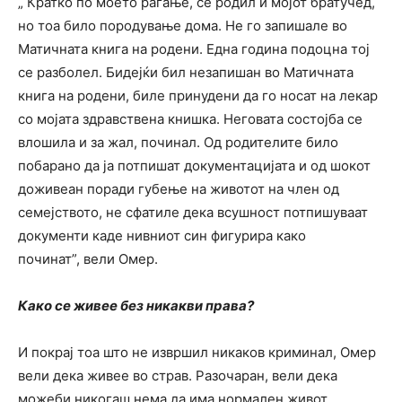
„ Кратко по моето раѓање, се родил и мојот братучед,
но тоа било породување дома. Не го запишале во
Матичната книга на родени. Една година подоцна тој
се разболел. Бидејќи бил незапишан во Матичната
книга на родени, биле принудени да го носат на лекар
со мојата здравствена книшка. Неговата состојба се
влошила и за жал, починал. Од родителите било
побарано да ја потпишат документацијата и од шокот
доживеан поради губење на животот на член од
семејството, не сфатиле дека всушност потпишуваат
документи каде нивниот син фигурира како
починат”,
вели Омер.
Како се живее без никакви права?
И покрај тоа што не извршил никаков криминал, Омер
вели дека живее во страв. Разочаран, вели дека
можеби никогаш нема да има нормален живот.