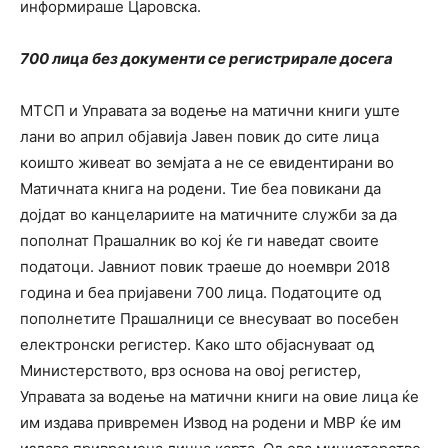
информираше Царовска.
700 лица без документи се регистрирале досега
МТСП и Управата за водење на матични книги уште
лани во април објавија Јавен повик до сите лица
коишто живеат во земјата а не се евидентирани во
Матичната книга на родени. Тие беа повикани да
дојдат во канцелариите на матичните служби за да
пополнат Прашалник во кој ќе ги наведат своите
податоци. Јавниот повик траеше до ноември 2018
година и беа пријавени 700 лица. Податоците од
пополнетите Прашалници се внесуваат во посебен
електронски регистер. Како што објаснуваат од
Министерството, врз основа на овој регистер,
Управата за водење на матични книги на овие лица ќе
им издава привремен Извод на родени и МВР ќе им