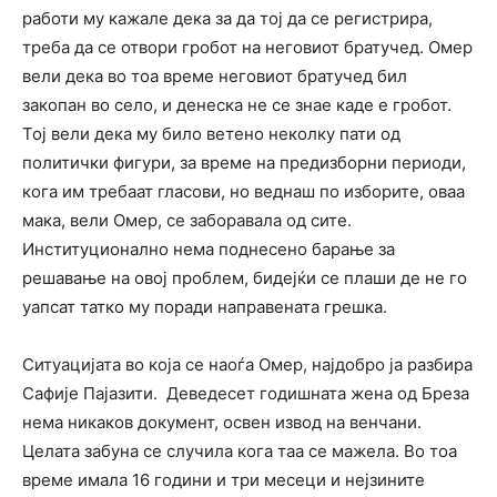
работи му кажале дека за да тој да се регистрира,
треба да се отвори гробот на неговиот братучед. Омер
вели дека во тоа време неговиот братучед бил
закопан во село, и денеска не се знае каде е гробот.
Тој вели дека му било ветено неколку пати од
политички фигури, за време на предизборни периоди,
кога им требаат гласови, но веднаш по изборите, оваа
мака, вели Омер, се заборавала од сите.
Институционално нема поднесено барање за
решавање на овој проблем, бидејќи се плаши де не го
уапсат татко му поради направената грешка.
Ситуацијата во која се наоѓа Омер, најдобро ја разбира
Сафије Пајазити. Деведесет годишната жена од Бреза
нема никаков документ, освен извод на венчани.
Целата забуна се случила кога таа се мажела. Во тоа
време имала 16 години и три месеци и нејзините