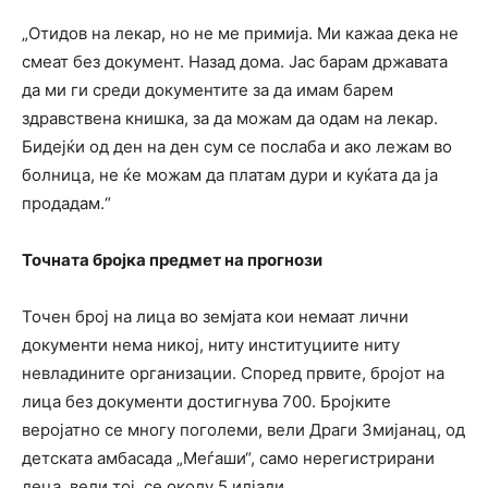
„Отидов на лекар, но не ме примија. Ми кажаа дека не
смеат без документ. Назад дома. Јас барам државата
да ми ги среди документите за да имам барем
здравствена книшка, за да можам да одам на лекар.
Бидејќи од ден на ден сум се послаба и ако лежам во
болница, не ќе можам да платам дури и куќата да ја
продадам.“
Точната бројка предмет на прогнози
Точен број на лица во земјата кои немаат лични
документи нема никој, ниту институциите ниту
невладините организации. Според првите, бројот на
лица без документи достигнува 700. Бројките
веројатно се многу поголеми, вели Драги Змијанац, од
детската амбасада „Меѓаши“, само нерегистрирани
деца, вели тој, се околу 5 илјади.