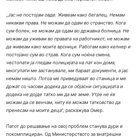
„
Јас не постојам овде. Живеам како бегалец. Немам
никакви права. Не можам да одам во странство. Кога
сум болен, не можам да одам во државна болница. Не
можам да уживам во правата на работникот, не можам
да живеам како моите врсници. Работам како келнер и
постојано сум во страв. Кога сум ноќна смена,
честопати ја гледам полицијата на пат кон дома,
многупати ме застанувале, ми бараат документи, а јас
немам ништо. Потоа ме приведуваат во станица и ме
држат со часови додека да се објасни ситуацијата и
додека не дојде татко ми да ме земе. Утре не ќе
можам да се венчам, ниту ќе можам татковство да
пренесам на моите деца“
,
раскажува Омер.
Патот до решавање на овој проблем станува дури и
покомплициран. Од Министерството за внатрешни