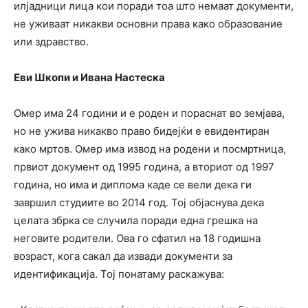
илјадници лица кои поради тоа што немаат документи,
не уживаат никакви основни права како образование
или здравство.
Еви Шкопи и Ивана Настеска
Омер има 24 години и е роден и пораснат во земјава,
но не ужива никакво право бидејќи е евидентиран
како мртов. Омер има извод на родени и посмртница,
првиот документ од 1995 година, а вториот од 1997
година, но има и диплома каде се вели дека ги
завршил студиите во 2014 год. Тој објаснува дека
целата збрка се случила поради една грешка на
неговите родители. Ова го сфатил на 18 годишна
возраст, кога сакал да извади документи за
идентификација. Тој понатаму раскажува: