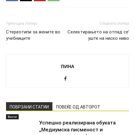
Претходна статија
Следната статија
Стереотипи за жените во
Селектирањето на отпад се’
учебниците
уште на ниско ниво
ПИНА
ПОВРЗАНИ СТАТИИ
ПОВЕЌЕ ОД АВТОРОТ
Вести
Успешно реализирана обуката
„Медиумска писменост и