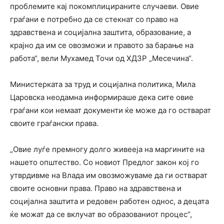
проблемите кај покомплицираните случаеви. Овие
граѓани е потребно да се стекнат со право на
здравствена и социјална заштита, образование, а
крајно да им се овозможи и правото за барање на
работа“, вели Мухамед Точи од ХДЗР „Месечина“.
Министерката за труд и социјална политика, Мила
Царовска неодамна информираше дека сите овие
граѓани кои немаат документи ќе може да го остварат
своите граѓански права.
„Овие луѓе премногу долго живееја на маргините на
нашето општество. Со новиот Предлог закон кој го
утврдивме на Влада им овозможуваме да ги остварат
своите основни права. Право на здравствена и
социјална заштита и редовен работен однос, а децата
ќе можат да се вклучат во образованиот процес“,