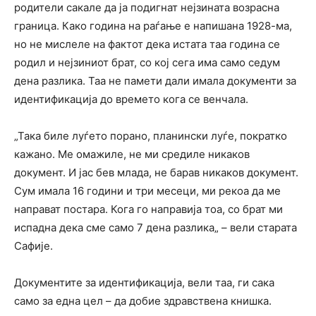
родители сакале да ја подигнат нејзината возрасна
граница. Како година на раѓање е напишана 1928-ма,
но не мислеле на фактот дека истата таа година се
родил и нејзиниот брат, со кој сега има само седум
дена разлика. Таа не памети дали имала документи за
идентификација до времето кога се венчала.
„Така биле луѓето порано, планински луѓе, пократко
кажано. Ме омажиле, не ми средиле никаков
документ. И јас бев млада, не барав никаков документ.
Сум имала 16 години и три месеци, ми рекоа да ме
направат постара. Кога го направија тоа, со брат ми
испадна дека сме само 7 дена разлика„ – вели старата
Сафије.
Документите за идентификација, вели таа, ги сака
само за една цел – да добие здравствена книшка.