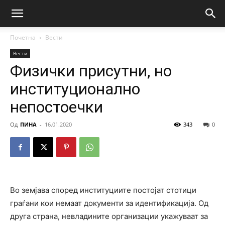
Почетна
Вести
Вести
Физички присутни, но
институционално
непостоечки
Од
ПИНА
-
16.01.2020
343
0
Во земјава според институциите постојат стотици
граѓани кои немаат документи за идентификација. Од
друга страна, невладините организации укажуваат за