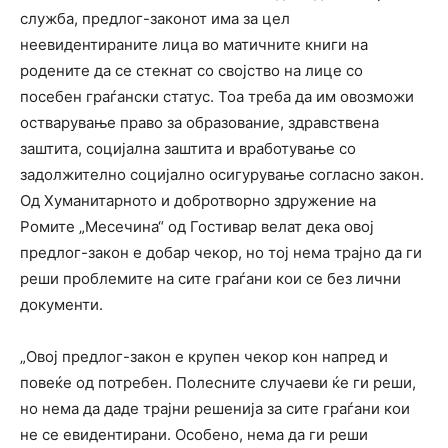
служба, предлог-законот има за цел
неевидентираните лица во матичните книги на
родените да се стекнат со својство на лице со
посебен граѓански статус. Тоа треба да им овозможи
остварување право за образование, здравствена
заштита, социјална заштита и вработување со
задолжително социјално осигурување согласно закон.
Од Хуманитарното и добротворно здружение на
Ромите „Месечина“ од Гостивар велат дека овој
предлог-закон е добар чекор, но тој нема трајно да ги
реши проблемите на сите граѓани кои се без лични
документи.
„Овој предлог-закон е крупен чекор кон напред и
повеќе од потребен. Полесните случаеви ќе ги реши,
но нема да даде трајни решенија за сите граѓани кои
не се евидентирани. Особено, нема да ги реши