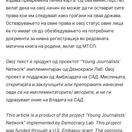
издава привремена лична карта. Од ова министерство
велат дека на овој начин ќе можат да ги остварат сите
права кои им следуваат како граѓани на оваа држава.
Остварувањето на овие права и овој статус овие лица
ќе го имаат се до обезбедувањето на потребните
документи за нивна регистрација во редовната
матична книга на родени, велат од МТСП.
Овој текст е продукт од проектот “Young Journalists’
Network” имплементиран од Демокраси Лаб. Овој
проект е поддржан од Амбасадата на САД. Мислењата,
откритијата и заклучоците или препораките изнесени
овде се на имплементаторите/ авторите, и не ги
одразуваат оние на Владата на САД.
This article is a product of the project “Young Journalists’
Network” implemented by Democracy Lab. This project
was funded through a U.S. Embassy grant. The opinions,