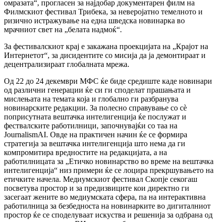
омразата“, прогласен за најдобар документарен филм на
Филмскиот фестивал Трибека, за неверојатно темелното и
ризично истражување на една шведска новинарка во
мрачниот свет на „белата надмоќ“.
За фестивалскиот крај е закажана проекцијата на „Крајот на
Интернетот“, за дисидентите со мисија да ја демонтираат и
децентрализираат глобалната мрежа.
Од 22 до 24 декември МФС ќе биде средиште каде новинари
од различни генерации ќе си ги споделат прашањата и
мислењата на темата која и глобално ги разбранува
новинарските редакции. За полесно справување со сѐ
поприсутната вештачка интелигенција ќе послужат и
фествалските работилници, започнувајќи со таа на
JournalismAI. Овде на практичен начин ќе се формира
стратегија за вештачка интелигенција што нема да ги
компромитира вредностите на редакцијата, а на
работилницата за „Етичко новинарство во време на вештачка
интелигенција“ низ примери ќе се лоцира прекршувањето на
етичките начела. Медиумскиот фестивал Скопје секогаш
посветува простор и за предизвиците кои директно ги
засегаат жените во медиумската сфера, па на интерактивна
работилница за безбедноста на новинарките во дигиталниот
простор ќе се споделуваат искуства и решенија за одбрана од