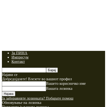
За ПИНА
Импресум
Контакт
Најави се
Добредојдовте! Влезете во вашиот профил
Вашето корисничко име
Вашата лозинка
Ја заборавивте лозинката? Побарате помош
Обновување на лозинка
Повратете ја вашата лозинка