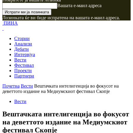
Вашата е-маил адреса
Лозинката ќе ви биде испратена на вашата е-маил адреса.
ПИНА
Стории
Анализи
Дебати
Интервјуа
Вести
Фестивал
Проекти
Партнери
Почетна
Вести
Вештачката интелигенција во фокусот на
деветтото издание на Медиумскиот фестивал Скопје
Вести
Вештачката интелигенција во фокусот
на деветтото издание на Медиумскиот
фестивал Скопје