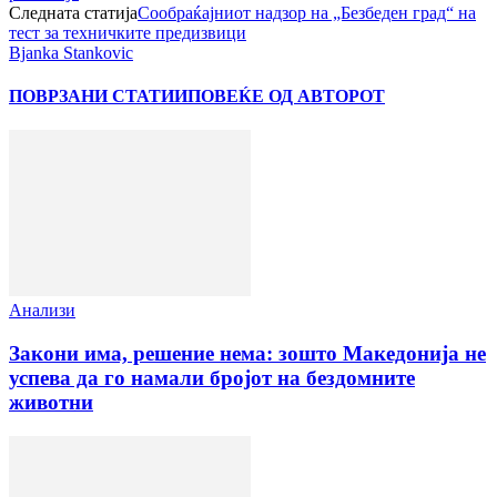
Следната статија
Сообраќајниот надзор на „Безбеден град“ на
тест за техничките предизвици
Bjanka Stankovic
ПОВРЗАНИ СТАТИИ
ПОВЕЌЕ ОД АВТОРОТ
Анализи
Закони има, решение нема: зошто Македонија не
успева да го намали бројот на бездомните
животни