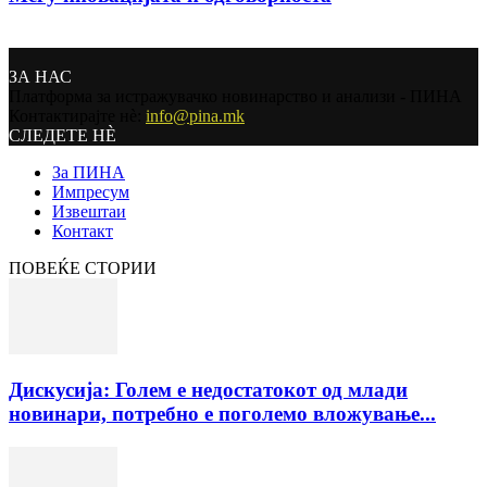
ЗА НАС
Платформа за истражувачко новинарство и анализи - ПИНА
Контактирајте нѐ:
info@pina.mk
СЛЕДЕТЕ НЀ
За ПИНА
Импресум
Извештаи
Контакт
ПОВЕЌЕ СТОРИИ
Дискусија: Голем е недостатокот од млади
новинари, потребно е поголемо вложување...