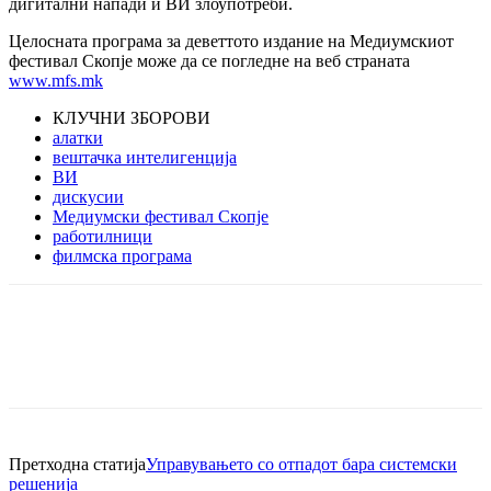
дигитални напади и ВИ злоупотреби.
Целосната програма за деветтото издание на Медиумскиот
фестивал Скопје може да се погледне на веб страната
www.mfs.mk
КЛУЧНИ ЗБОРОВИ
алатки
вештачка интелигенција
ВИ
дискусии
Медиумски фестивал Скопје
работилници
филмска програма
Претходна статија
Управувањето со отпадот бара системски
решенија