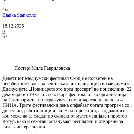
Од
Bjanka Stankovic
-
18.12.2025
0
67
Постер: Мила Гавриловска
Деветтиот Медиумски фестивал Скопје е посветен на
неизбежниот влез на вештачката интелигенција во медиумите.
Дискусијата „Новинарството пред пресврт“ во понеделник, 22
декември во 19 часот, го отвора фестивалот во организација
на Платформата за истражувачко новинарство и анализи –
ПИНА. Трите фестивалски дена опфаќаат богата програма со
дискусии, работилници и филмски проекции, а содржините,
кои може да се следат во скопскиот мултимедијален простор
Котур, како и секогаш остануваат бесплатни и отворени за
сите заинтересирани.