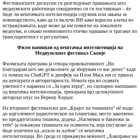
Фестивалските дискусии ги разгледуваат прашањата што
медиумските работници секојдневно си ги поставуваат – ќе
биде ли вештачката интелигенција сојузник или закана за
новинарството, како да се вклучи ВИ како корисна алатка во
истражувањата, каде може да им помогне на локалните
медиуми, и секако неминовното етичко прашање и трагање по
транспарентност и регулативи.
Филм напишан од вештачка интелигенција на
Медиумскиот фестивал Скопје
Филмската програма ја отвора провокативниот „Ви
благодарам што ми дозволивте да зборувам со вас денес“ каде
со помош на ChatGPT и дипфејк на Илон Маск им се пркоси
на цензурата и авторитарноста. Новата ера во седмата
уметност е најавена со „За еден херој“, по сценарио напишано
од вештачка интелигенција, тренирана врз целокупниот
авторски опус на Вернер Херцог.
На вторниот фестивалски ден „Крајот на тишината“ нѐ води
до најголемиот радиотелескоп на планетава, место закотвено
во преддигитална тишина, додека „Насмевки и бакнежи за
тебе“ ја покажува тишината на осаменоста, која (не) може да
биде излечена од „кукла за љубов“ со вештачка
интелигенција. Во среда се прикажува моќниот „Хакирање на