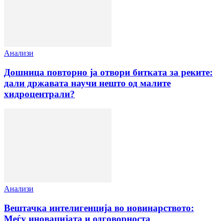
Анализи
Дошница повторно ја отвори битката за реките:
дали државата научи нешто од малите
хидроцентрали?
Анализи
Вештачка интелигенција во новинарството:
Меѓу иновацијата и одговорноста