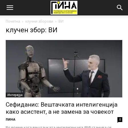
Почетна
клучни зборови
ВИ
клучен збор: ВИ
Интервјуа
Сефиданис: Вештачката интелигенција
како асистент, а не замена за човекот
ПИНА
0
Во време кога вештачката интелигенција (ВИ) станува се