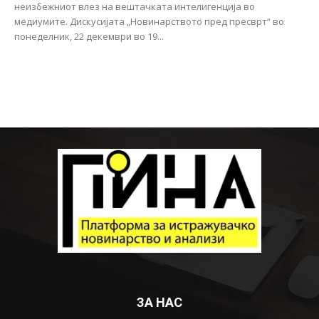
неизбежниот влез на вештачката интелигенција во
медиумите. Дискусијата „Новинарството пред пресврт“ во
понеделник, 22 декември во 19...
ЗА НАС